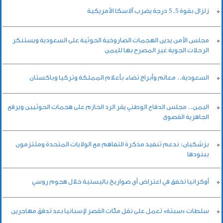
زلزال بقوة 5.5 درجة يضرب ألاسكا الأمريكية
مجلس الأمن يدين الهجمات الصاروخية الحوثية على السعودية ويستنكر
الرحلات الجوية غير المصرح بها لليمن
السعودية.. معالم وأبراج تضاء بأعلام المملكة وتركيا وباكستان
اليمن.. مجلس الدفاع الوطني يقر الرد الحازم على هجمات الحوثيين ويرفع
الجاهزية القصوى
بزشكيان: ندعم تنفيذ مذكرة التفاهم مع الولايات المتحدة وملتزمون
ببنودها
أوكرانيا تخفق في اعتراض أي صواريخ باليستية خلال هجوم روسي
سلطات «سبتة» تعمل على نقل مئات القصر لإسبانيا بعد تدفق مهاجرين