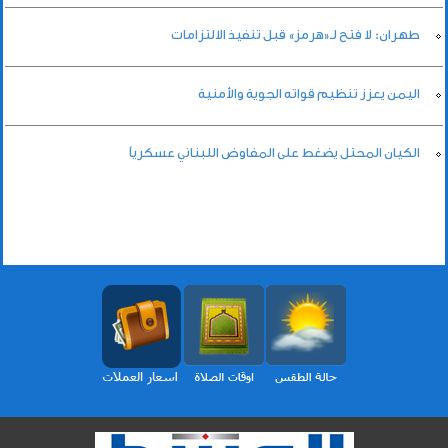
طهران: لا فتح لـ«هرمز» قبل تنفيذ الالتزامات
اليمن يعزز تنظيم قواته الجوية والأمنية
الكيان المحتل يضغط على المفاوض اللبناني عسكرياً