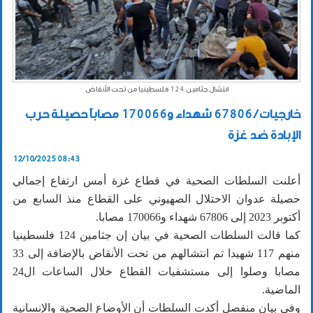
انتشال جثامين 124 فلسطينيا من تحت الأنقاض
خارجيات / 67806 شهداء و170066 مصاباً حصيلة حرب
الإبادة ضد غزة
12/10/2025 08:43
أعلنت السلطات الصحية في قطاع غزة أمس ارتفاع إجمالي
حصيلة عدوان الاحتلال الصهيوني على القطاع منذ السابع من
أكتوبر 2023 إلى 67806 شهداء و170066 مصابا.
كما قالت السلطات الصحية في بيان إن جثامين 124 فلسطينيا
منهم 117 شهيدا تم انتشالهم من تحت الأنقاض بالإضافة إلى 33
مصابا وصلوا إلى مستشفيات القطاع خلال الساعات ال24
الماضية.
وفي بيان منفصل أكدت السلطات أن الأوضاع الصحية والإنسانية