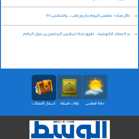
«الأرصاد»: طقس اليوم حار ورطب.. والعظمى 46
يد العطاء الكويتية.. طوق نجاة لملايين المتضررين حول العالم