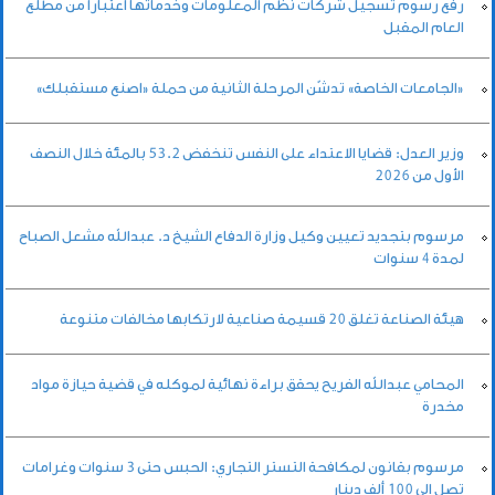
رفع رسوم تسجيل شركات نظم المعلومات وخدماتها اعتباراً من مطلع
العام المقبل
«الجامعات الخاصة» تدشّن المرحلة الثانية من حملة «اصنع مستقبلك»
وزير العدل: قضايا الاعتداء على النفس تنخفض 53.2 بالمئة خلال النصف
الأول من 2026
مرسوم بتجديد تعيين وكيل وزارة الدفاع الشيخ د. عبدالله مشعل الصباح
لمدة 4 سنوات
هيئة الصناعة تغلق 20 قسيمة صناعية لارتكابها مخالفات متنوعة
المحامي عبدالله الفريح يحقق براءة نهائية لموكله في قضية حيازة مواد
مخدرة
مرسوم بقانون لمكافحة التستر التجاري: الحبس حتى 3 سنوات وغرامات
تصل إلى 100 ألف دينار