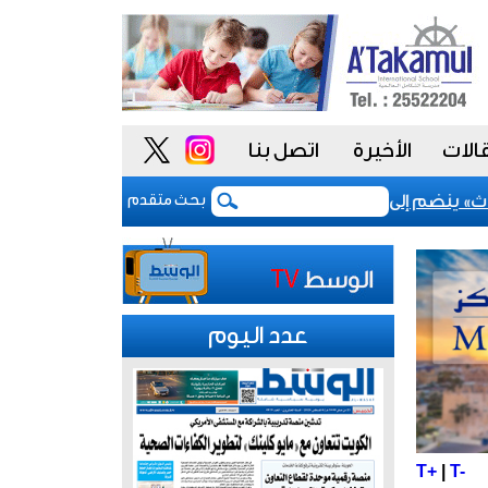
الات
الأخيرة
اتصل بنا
» ينضم إلى مشروع «أداء» للسلوك الوظيفي لتعزيز «النزاهة والشفا
بحث متقدم
عدد اليوم
T+
|
T-