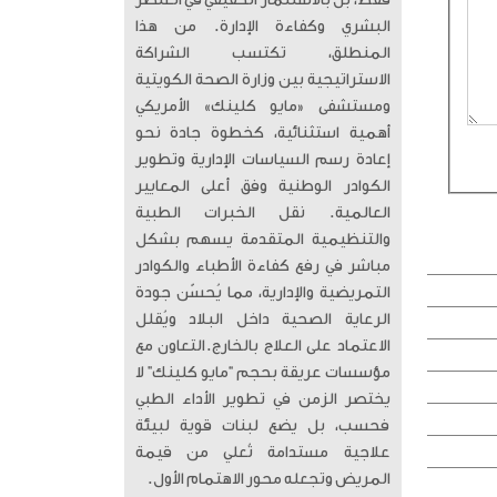
فقط، بل بالاستثمار الحقيقي في العنصر
البشري وكفاءة الإدارة. من هذا
المنطلق، تكتسب الشراكة
الاستراتيجية بين وزارة الصحة الكويتية
ومستشفى «مايو كلينك» الأمريكي
أهمية استثنائية، كخطوة جادة نحو
إعادة رسم السياسات الإدارية وتطوير
الكوادر الوطنية وفق أعلى المعايير
العالمية. ​ نقل الخبرات الطبية
والتنظيمية المتقدمة يسهم بشكل
مباشر في رفع كفاءة الأطباء والكوادر
التمريضية والإدارية، مما يُحسّن جودة
الرعاية الصحية داخل البلاد ويُقلل
الاعتماد على العلاج بالخارج. ​التعاون مع
مؤسسات عريقة بحجم “مايو كلينك” لا
يختصر الزمن في تطوير الأداء الطبي
فحسب، بل يضع لبنات قوية لبيئة
علاجية مستدامة تُعلي من قيمة
المريض وتجعله محور الاهتمام الأول.