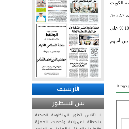
لشهري عن أداء الأسواق لشهر أكتوبر 2025 أن بورصة الكويت
وواصل مؤشر السوق العام الكويتي تصدر الأسواق الخليجية منذ بداية العام حتى أكتوبر مع مكاسب بلغت 22.7 %،
وعلى مستوى القطاعات، كان قطاعا النفط والغاز والخدمات المالية الأكثر ارتفاعاً بنسبتي 11 % و10.8 % على
بحين بين أسهم
دود: 0
الأرشيف
بين السطور
لا يُقاس تطور المنظومة الصحية
بالحداثة العمرانية وتحديث الأجهزة