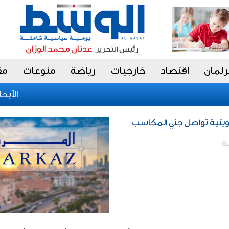
رلمان
اقتصاد
خارجيات
رياضة
منوعات
مق
«الأبحاث
كويتية تواصل جني المكاسب
ة