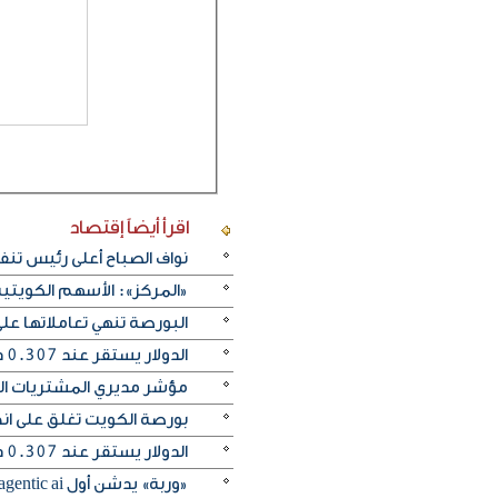
اقرأ أيضاً
إقتصاد
نواف الصباح أعلى رئيس تن
«المركز»: الأسهم الكويتية
البورصة تنهي تعاملاتها 
الدولار يستقر عند 0.307 دينار واليورو يرتفع إلى 0.354
مؤشر مديري المشتريات الكو
بورصة الكويت تغلق على انخفاض 
الدولار يستقر عند 0.307 دينار واليورو ينخفض إلى 0.353 دينار
«وربة» يدشن أول agentic ai مصرفي صوتي في العالم عبر التطبيق