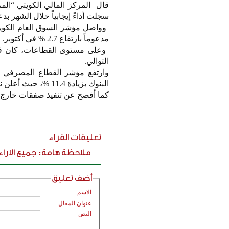
سجلت أداءً إيجابياً خلال الشهر ب
مدعوماً بارتفاع 2.7 % في أكتوبر.
التوالي.
البنوك بزيادة 11.4 %، حيث أعلن نمواً سنوياً في صافي الربح بنسبة 15.3 % للربع الثالث 2025.
كما أفصح عن تنفيذ صفقات خارج المنصة لنحو 4.8 مليون سهم بسعر 0.6 دي
تعليقات القراء
ملاحظة هامة: جميع الارا
أضف تعليق
الاسم
عنوان المقال
النص