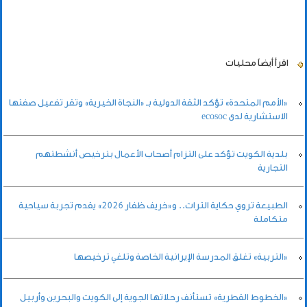
اقرأ أيضاً
محليات
«الأمم المتحدة» تؤكد الثقة الدولية بـ «النجاة الخيرية» وتقر تفعيل صفتها
الاستشارية لدى ecosoc
بلدية الكويت تؤكد على التزام أصحاب الأعمال بترخيص أنشطتهم
التجارية
الطبيعة تروي حكاية التراث.. و«خريف ظفار 2026» يقدم تجربة سياحية
متكاملة
«التربية» تغلق المدرسة الإيرانية الخاصة وتلغي ترخيصها
«الخطوط القطرية» تستأنف رحلاتها الجوية إلى الكويت والبحرين وأربيل