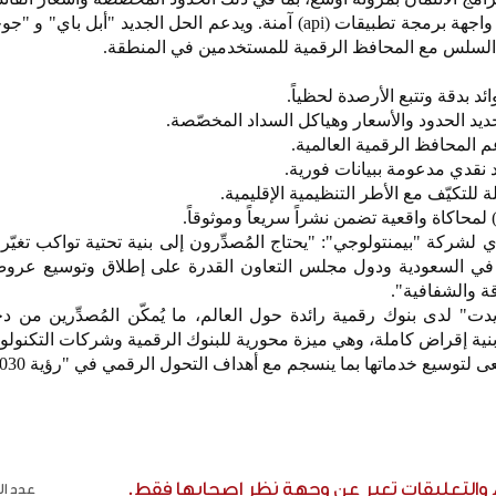
الفوترة ونماذج السداد، وذلك عبر واجهة برمجة تطبيقات (api) آمنة. ويدعم الحل الجديد "أبل
السلس مع المحافظ الرقمية للمستخدمين في المنطقة.
 بدقة وتتبع الأرصدة لحظياً.
يد الحدود والأسعار وهياكل السداد المخصّصة.
المحافظ الرقمية العالمية.
قدي مدعومة ببيانات فورية.
للتكيّف مع الأطر التنظيمية الإقليمية.
لشركة "بيمنتولوجي": "يحتاج المُصدِّرون إلى بنية تحتية تواكب تغيّر 
ا في السعودية ودول مجلس التعاون القدرة على إطلاق وتوسيع عروض 
ة والشفافية".
دت" لدى بنوك رقمية رائدة حول العالم، ما يُمكّن المُصدِّرين من
 بنية إقراض كاملة، وهي ميزة محورية للبنوك الرقمية وشركات التكنولوجي
لتوسيع خدماتها بما ينسجم مع أهداف التحول الرقمي في "رؤية 2030".
ء والتعليقات تعبر عن وجهة نظر اصحابها فقط.
عدد الر