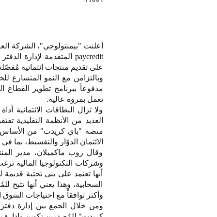
أعلنت "بيمنتولوجي"، الشركة الع
paycredit المتقدمة لإدارة
على تقديم منتجات ائتمانية مُفصّل
وبالتزامن مع النمو المتسارع لل
تعمل بمروة عالية.
ولا تزال البطاقات الائتمانية أدا
العديد من الأنظمة التقليدية تفت
منصة "باي كريدت" من الأساس لتل
الائتمان الدوّار والتقسيط، بما في 
وقال روب ماكميلان، مدير المنت
وشركات التكنولوجيا المالية ترغب
أنها تعتمد على بنى تحتية قديمة 
السحابية، وهذا يعني أنها تتيح ل
وأكثر توافقاً مع احتياجات السوق
ومن خلال الجمع بين إدارة دفتر 
كريدت" للمُصدِرين تكوين وإدارة ب