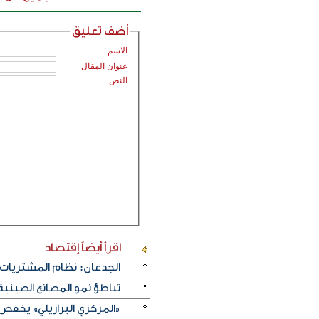
أضف تعليق
الاسم
عنوان المقال
النص
اقرأ أيضاً
إقتصاد
الجدعان: نظام المشتريات 
تباطؤ نمو المصانع الصيني
«المركزي البرازيلي» يخفض الفائدة بـ25 نقطة أسا