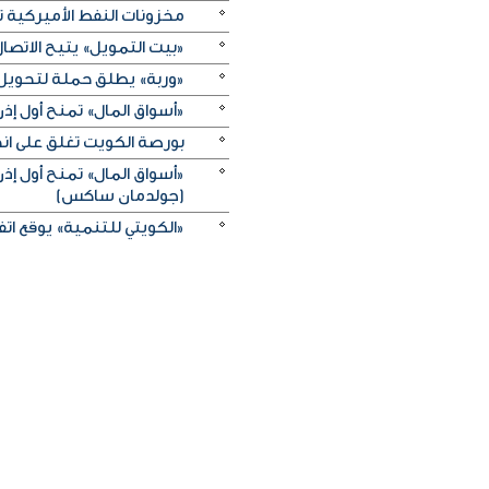
مخزونات النفط الأميركية تزيد 2.5 مليون برميل على عكس 
«بيت التمويل» يتيح الاتصال 
«وربة» يطلق حملة لتحويل روا
«أسواق المال» تمنح أول 
بورصة الكويت تغلق على انخفاض 
«أسواق المال» تمنح أول 
(جولدمان ساكس)
«الكويتي للتنمية» يوقع اتفاقيتي منحة بـ5 ملايين دولار لدعم الجه