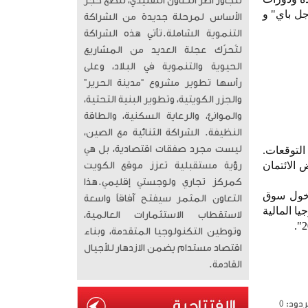
تتجاوز أطر التعاون التقليدي، لتضع حجر
 باي" و "جوجل باي" و
الأساس لمرحلة جديدة من الشراكة
التنموية الشاملة. ​تأتي هذه الشراكة
لتُحرّك عجلة العديد من المشاريع
الحيوية والتنموية في البلاد، وعلى
رأسها تطوير مشروع “مدينة الحرير”
والجزر الكويتية، وتطوير البنية التحتية،
والموانئ، والرعاية السكنية، والطاقة
النظيفة. الشراكة الثنائية مع الصين،
ليست مجرد صفقات اقتصادية، بل هي
التوقعات.
الائتمان
رؤية مستقبلية تعزز موقع الكويت
كمركز تجاري ولوجستي إقليمي. ​هذا
 دخول سوق
التعاون المثمر سيفتح آفاقاً واسعة
ا المالية
لاستقطاب الاستثمارات العالمية،
وتوطين التكنولوجيا المتقدمة، وبناء
اقتصاد مستدام يضمن الازدهار للأجيال
القادمة.
دود: 0