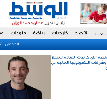
رلمان
اقتصاد
خارجيات
رياضة
منوعات
مق
الجدعان: نظام 
صة "باي كريدت" لقيادة الابتكار
 وشركات التكنولوجيا المالية في