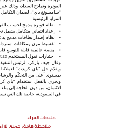
"سامسونغ باي"، لضمان التكامل 
المزايا الرئيسية
• نظام فوترة مدمج لحساب الفوائد
• إعداد ائتماني متكامل يشمل تحد
• نظام إصدار بطاقات مدمج يدعم 
• تقسيط مرن ومكافآت استرداد ن
• منصة عالمية قابلة للتوسع قابلة 
• اختبارات قبول المستخدم (uat) لمحاكاة واقعية تضمن نشراً سريعاً وموثوقاً.
وقال جيف باركر، الرئيس التنفيذي 
ويقدّم حل "باي كريدت" لعملائن
بمستوى أعلى من التحكّم والرشاق
ويجري بالفعل استخدام "باي كري
الائتمان، من دون الحاجة إلى بناء
في السعودية، خاصة تلك التي تسعى 
تعليقات القراء
ملاحظة هامة: جميع الارا