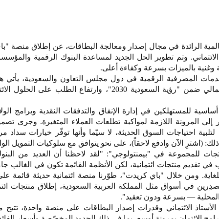
المية الرائدة في مجال إصدار ومعالجة البطاقات، عن إطلاق منصة "ب
 الدفتر الائتماني. وتم تطوير الحل الجديد لمساعدة البنوك الرقمية والمؤسس
ة وغنية بالميزات بسرعة وكفاءة أعلى.
خدمات المصرفية الرقمية في دول مجلس التعاون والسعودية، يأتي هذ
مدفوعاً ببرنامج تطوير القطاع المالي ضمن "رؤية السعودية 2030"، وارتفاع الطلب على
ة أساسية للمستهلكين في إدارة الإنفاق والتدفقات النقدية وبرامج الولا
قر إلى المرونة اللازمة لمواكبة تطلعات العملاء المتغيرة. وجرى تصم
بية احتياجات السوق الحديثة، لا سيّما وأنها توفّر خيارات سداد م
ذلك: (اشترِ الآن وادفع لاحقاً)، على نحو يتوافق مع سلوكيات التمويل الوا
جات للمجموعة في "بيمنتولوجي": "لقد لاحظنا أن العديد من البنوك
 في تقديم منتجات ائتمانية، لكن الأنظمة القائمة تكون في الغالب جامد
للغاية. ومن خلال "باي كريدت"، طوّرنا منصة ائتمانية حديثة قائمة عل
لمُصدِرين في أسواق مثل المملكة العربية السعودية، إطلاق منتجات ائتم
 المحلية — بسرعة ودون تعقيد".
الأستاذ الائتماني وقدرات إصدار البطاقات على منصة واحدة، تتيح 
رامج الائتمان بمرونة أوسع، بما في ذلك الحدود المخصّصة وأسعار الفائ