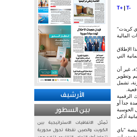
T+
|
T-
اي كريدت"
ات المالية
ا الإطلاق
 الحلول الائتمانية التي
ء، غير أن
يم وتطوير
رنة، تشمل
قعية.
الأرشيف
 الرقمية
ة جداَ أو
بين السطور
ى الحوسبة
انية أذكى
تُمثّل الاتفاقيات الاستراتيجية بين
منصة "باي
الكويت والصين نقطة تحول محورية
دة ودورات