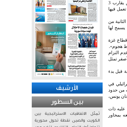
أظهرت تحركات ميدانية إسرائيلية متواصلة، سعياً لفرض منطقة عازلة جديدة في قطاع غزة بعمق يقارب 3
عمل فيها
لثانية من
 يسمح لها
 قطاع غزة
ط هجوم».
م التزام
أصفر تمثل
ة قبل بدء
ائيلي في
الأرشيف
 هو السيطرة على مسافة تقارب 3 كيلومترات من حدود
ً قبالة خان يونس،
بين السطور
عليه ذات
تُمثّل الاتفاقيات الاستراتيجية بين
ه بمحاور
الكويت والصين نقطة تحول محورية