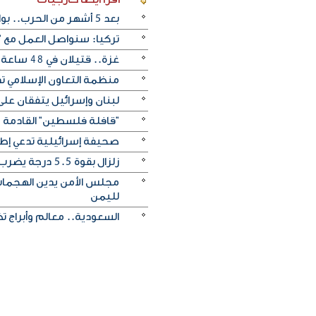
بعد 5 أشهر من الحرب.. بوادر اتفاق "وشيك" لفتح مضيق هرمز
تركيا: سنواصل العمل مع "
غزة.. قتيلان في 48 ساعة يرفعان حصيلة ضحايا الإبادة إلى 73 ألفا و384
منظمة التعاون الإسلامي ت
لبنان وإسرائيل يتفقان على
"قافلة فلسطين" القادمة م
صحيفة إسرائيلية تدعي إطل
زلزال بقوة 5.5 درجة يضرب ألاسكا الأمريكية
مجلس الأمن يدين الهجمات 
لليمن
السعودية.. معالم وأبراج ت