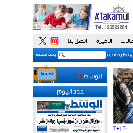
الات
الأخيرة
اتصل بنا
التصنيف السيادي للكويت عند «-aa» مع نظرة مستقبلية مستقرة
بعد 5 أشهر من الحرب.. بوادر اتفاق "وشيك" لفتح مضيق هرمز
بحث متقدم
عدد اليوم
T+
|
T-