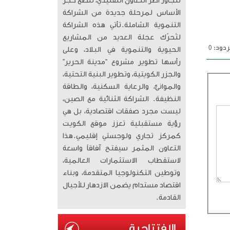
تتجاوز أطر التعاون التقليدي، لتضع حجر
الأساس لمرحلة جديدة من الشراكة
التنموية الشاملة. ​تأتي هذه الشراكة
لتُحرّك عجلة العديد من المشاريع
دود: 0
الحيوية والتنموية في البلاد، وعلى
رأسها تطوير مشروع “مدينة الحرير”
والجزر الكويتية، وتطوير البنية التحتية،
والموانئ، والرعاية السكنية، والطاقة
النظيفة. الشراكة الثنائية مع الصين،
ليست مجرد صفقات اقتصادية، بل هي
رؤية مستقبلية تعزز موقع الكويت
كمركز تجاري ولوجستي إقليمي. ​هذا
التعاون المثمر سيفتح آفاقاً واسعة
لاستقطاب الاستثمارات العالمية،
وتوطين التكنولوجيا المتقدمة، وبناء
اقتصاد مستدام يضمن الازدهار للأجيال
القادمة.