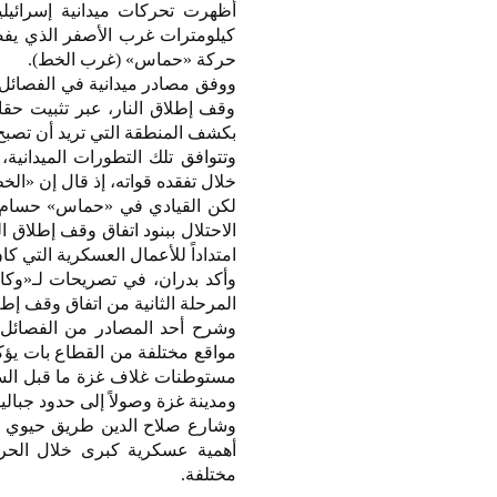
كيلومترات غرب الأصفر الذي يفص
حركة «حماس» (غرب الخط).
ووفق مصادر ميدانية في الفصائل ا
وقف إطلاق النار، عبر تثبيت حقا
بكشف المنطقة التي تريد أن تصبح
وتتوافق تلك التطورات الميداني
خلال تفقده قواته، إذ قال إن «ا
لكن القيادي في «حماس» حسام ب
الاحتلال ببنود اتفاق وقف إطلاق 
امتداداً للأعمال العسكرية التي كا
وأكد بدران، في تصريحات لـ«وكا
المرحلة الثانية من اتفاق وقف إط
وشرح أحد المصادر من الفصائل 
ومدينة غزة وصولاً إلى حدود جباليا
وشارع صلاح الدين طريق حيوي و
أهمية عسكرية كبرى خلال الحرب
مختلفة.