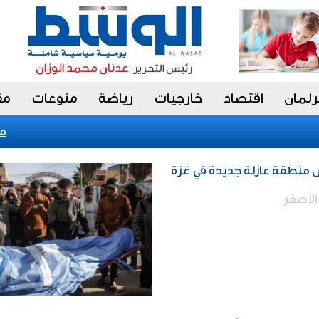
رلمان
اقتصاد
خارجيات
رياضة
منوعات
مق
«فيتش» تؤكد 
ض منطقة عازلة جديدة في غزة