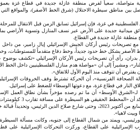
ل بين مناطق سيطرة الاحتلال (شرق الخط الأصفر)، والمواقع التي ت
لفلسطينية في غزة، فإن إسرائيل تسابق الزمن قبل الانتقال للمرحلة ا
ئق ميدانية جديدة على الأرض عبر نسف المنازل وتسوية الأراضي بما
 منطقة عازلة جديدة في القطاع.
ة، مع تصريحات رئيس أركان الجيش الإسرائيلي إيال زامير، من داخل
لخط الأصفر يشكل خط حدود جديداً، وخط دفاع متقدماً للمستوطنات، وخ
دران، رأى أن تصريحات رئيس الأركان الإسرائيلي «تكشف بوضوح عد
النار»، ومشيراً إلى أن «مواصلة هدم منازل الفلسطينيين داخل الخط ال
ن يفترض أن تتوقف منذ اليوم الأول للاتفاق».
لة الصحافة الفرنسية»، أن الحركة تشترط وقف الخروقات الإسرائيلي
لاق النار في قطاع غزة، مع دعوتها الوسطاء للضغط على إسرائيل.
لـ«الشرق الأوسط» أن ما تم رصده مؤخراً بشأن نطاق العمل الإسر
مواقع مختلفة من القطاع بات يؤكد أن «المخطط الحقيقي
مستوطنات غلاف غزة ما قبل السابع من أكتوبر 2023، وحتى شارع صلاح الدين الرئيس، وتحديدا
 وبيت لاهيا».
رئيسي، ويمتد من شمال القطاع إلى جنوبه، وكانت مسألة السيطرة 
 الإسرائيلية على القطاع، وركزت التحركات الإسرائيلية على قطع