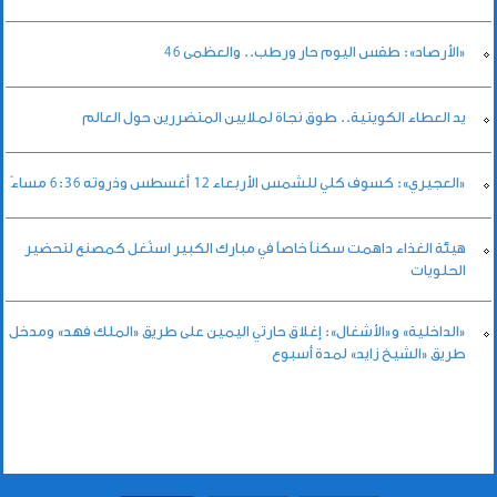
«الأرصاد»: طقس اليوم حار ورطب.. والعظمى 46
يد العطاء الكويتية.. طوق نجاة لملايين المتضررين حول العالم
«العجيري»: كسوف كلي للشمس الأربعاء 12 أغسطس وذروته 6:36 مساءً
هيئة الغذاء داهمت سكناً خاصاً في مبارك الكبير استُغل كمصنع لتحضير
الحلويات
«الداخلية» و«الأشغال»: إغلاق حارتي اليمين على طريق «الملك فهد» ومدخل
طريق «الشيخ زايد» لمدة أسبوع