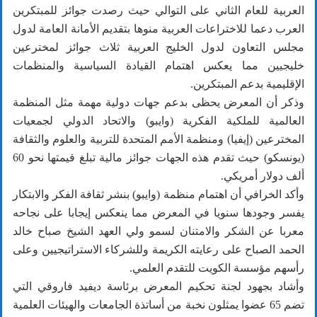
العربية للعام الثاني على التوالي حيث رصدت جوائز للمبتكرين
العرب دعما للاختراعات العربية منوها بتقديم الأمانة العامة لدول
مجلس التعاون لدول الخليج العربية ثلاث جوائز لمخترعين
خليجيين مما يعكس اهتمام القيادة السياسية والمنظمات
الإقليمية بدعم المبتكرين.
وذكر أن المعرض يحظى بدعم جهات دولية مهمة مثل المنظمة
العالمية للملكية الفكرية (وايبو) والاتحاد الدولي لجمعيات
المخترعين (إيفيا) ومنظمة الأمم المتحدة للتربية والعلوم والثقافة
(يونسكو) حيث تقدم هذه الجهات جوائز مالية تبلغ قيمتها نحو 60
ألف دولار أمريكي.
وأكد الخرافي أن اهتمام منظمة (وايبو) بنشر ثقافة الفكر والابتكار
يفسر وجودها سنويا في المعرض مما ينعكس إيجابا على نجاحه
معربا عن الشكر والامتنان لسمو ولي العهد الشيخ صباح خالد
الحمد الصباح على رعايته الكريمة وللشركاء الاستراتيجيين وعلى
رأسهم مؤسسة الكويت للتقدم العلمي.
وأشاد بجهود لجنة تحكيم المعرض برئاسة ديفيد فاروقي التي
تضم 65 عضوا يمثلون نخبة من أساتذة الجامعات والهيئات العلمية