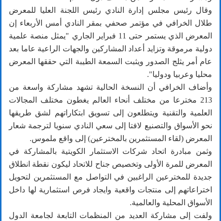
وقال رئيس مجلس إدارة النادي رئيس اللجنة العليا للمعرض
طلال الخرافي في مؤتمر صحفي بمقر النادي أمس الأربعاء إن
المعرض الذي يستمر حتى 11 فبراير الجاري "يمثل منصة علمية
دولية مرموقة وتزايد أعداد المشاركين والجهات الراعية عاما بعد
عام أمر يثلج الصدور ويثبت السمعة الطيبة التي حققها المعرض
محليا وعربيا ودوليا".
وأضاف الخرافي أن النسخة الحالية تشهد مشاركة واسعة من
213 مخترعا من مختلف أنحاء العالم يغطون مختلف المجالات
العلمية والتقنية ويتطلعون إلى تسويق ابتكاراتهم لشق طريقها
نحو الأسواق والتصنيع لافتا إلى سعي النادي سنويا لترجمة شعار
المعرض (لقاء المستثمرين بالمخترعين) إلى واقع ملموس.
وثمن مبادرة اتحاد شركات الاستثمار الكويتية بالمشاركة في
المعرض للمرة الأولى وتخصيص جناح للاتحاد ليكون نقطة انطلاق
جديدة للمخترعين الراغبين في التواصل مع المستثمرين لتحويل
اختراعاتهم إلى منتجات واقعية وايجاد فرص استثمارية لها داخل
الأسواق المحلية والعالمية.
ولفت إلى مشاركة العديد من المنظمات التابعة لجامعة الدول