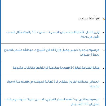
اقرأ أيضاً
محليات
وزير العدل: قضايا الاعتداء على النفس تنخفض 53.2 بالمئة خلال النصف
الأول من 2026
مرسوم بتجديد تعيين وكيل وزارة الدفاع الشيخ د. عبدالله مشعل الصباح
لمدة 4 سنوات
هيئة الصناعة تغلق 20 قسيمة صناعية لارتكابها مخالفات متنوعة
المحامي عبدالله الفريح يحقق براءة نهائية لموكله في قضية حيازة مواد
مخدرة
مرسوم بقانون لمكافحة التستر التجاري: الحبس حتى 3 سنوات وغرامات
تصل إلى 100 ألف دينار