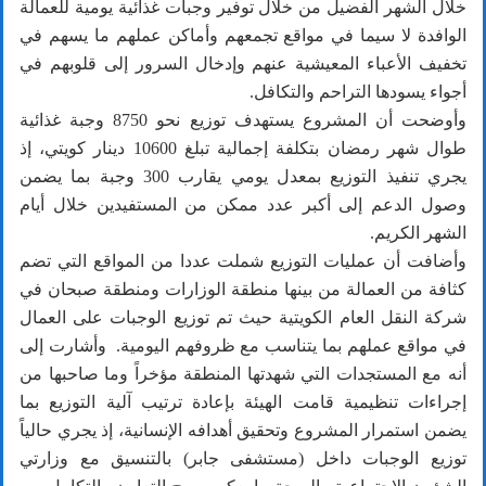
خلال الشهر الفضيل من خلال توفير وجبات غذائية يومية للعمالة
الوافدة لا سيما في مواقع تجمعهم وأماكن عملهم ما يسهم في
تخفيف الأعباء المعيشية عنهم وإدخال السرور إلى قلوبهم في
أجواء يسودها التراحم والتكافل.
وأوضحت أن المشروع يستهدف توزيع نحو 8750 وجبة غذائية
طوال شهر رمضان بتكلفة إجمالية تبلغ 10600 دينار كويتي، إذ
يجري تنفيذ التوزيع بمعدل يومي يقارب 300 وجبة بما يضمن
وصول الدعم إلى أكبر عدد ممكن من المستفيدين خلال أيام
الشهر الكريم.
وأضافت أن عمليات التوزيع شملت عددا من المواقع التي تضم
كثافة من العمالة من بينها منطقة الوزارات ومنطقة صبحان في
شركة النقل العام الكويتية حيث تم توزيع الوجبات على العمال
في مواقع عملهم بما يتناسب مع ظروفهم اليومية. وأشارت إلى
أنه مع المستجدات التي شهدتها المنطقة مؤخراً وما صاحبها من
إجراءات تنظيمية قامت الهيئة بإعادة ترتيب آلية التوزيع بما
يضمن استمرار المشروع وتحقيق أهدافه الإنسانية، إذ يجري حالياً
توزيع الوجبات داخل (مستشفى جابر) بالتنسيق مع وزارتي