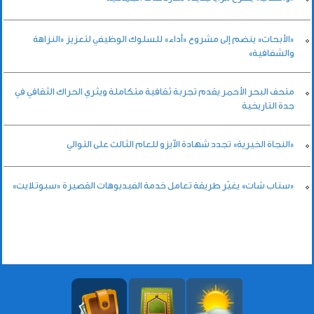
«الأبحاث» ينضم إلى مشروع «أداء» للسلوك الوظيفي لتعزيز «النزاهة
والشفافية»
متحف البحر الأحمر يقدم تجربة ثقافية متكاملة ويثري الحراك الثقافي في
جدة التاريخية
«النجاة الخيرية» تجدد شهادة الآيزو للعام الثالث على التوالي
«سناب شات» يغيّر طريقة تعامل خدمة الفيديوهات القصيرة «سبوتلايت»