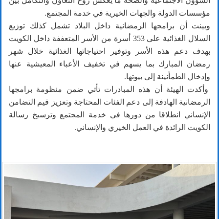
الشؤون الاجتماعية والصحة ما يعكس روح التعاون والتكامل بين
مؤسسات الدولة والجهات الخيرية في خدمة المجتمع.
وبينت أن برامجها الرمضانية داخل البلاد تشمل كذلك توزيع
السلال الغذائية على 353 أسرة من الأسر المتعففة داخل الكويت
بهدف دعم هذه الأسر وتوفير احتياجاتها الغذائية خلال شهر
رمضان المبارك بما يسهم في تخفيف الأعباء المعيشية عنها
وإدخال الطمأنينة إلى بيوتها.
وأكدت الهيئة أن هذه المبادرات تأتي ضمن منظومة برامجها
الرمضانية الهادفة إلى دعم الفئات المحتاجة وتعزيز قيم التضامن
الإنساني انطلاقا من دورها في خدمة المجتمع وترسيخ رسالة
الكويت الرائدة في العمل الخيري والإنساني.