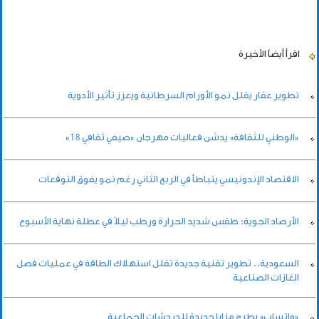
اقرأ أيضاً
الأخيرة
تطوير عقار يقلل نمو الأورام السرطانية ويعزز تأثير الأدوية
«الوطني للثقافة» يدشن فعاليات مهرجان «صيفي ثقافي 18»
الاقتصاد الإندونيسي يتباطأ في الربع الثاني رغم نمو يفوق التوقعات
الأرصاد الجوية: طقس شديد الحرارة ورطب ليلاً في عطلة نهاية الأسبوع
السعودية.. تطوير تقنية جديدة تقلل استهلاك الطاقة في عمليات فصل
الغازات الصناعية
«واتساب» يطرح مزايا جديدة للدردشات الجماعية