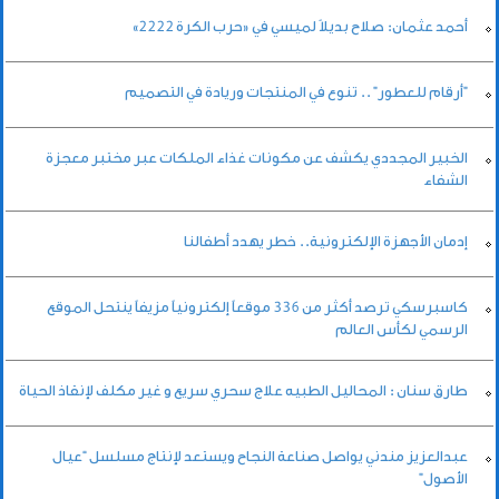
أحمد عثمان: صلاح بديلاً لميسي في «حرب الكرة 2222»
"أرقام للعطور" .. تنوع في المنتجات وريادة في التصميم
الخبير المجددي يكشف عن مكونات غذاء الملكات عبر مختبر معجزة
الشفاء
إدمان الأجهزة الإلكترونية.. خطر يهدد أطفالنا
كاسبرسكي ترصد أكثر من 336 موقعاً إلكترونياً مزيفاً ينتحل الموقع
الرسمي لكأس العالم
طارق سنان : المحاليل الطبيه علاج سحري سريع و غير مكلف لإنقاذ الحياة
عبدالعزيز مندني يواصل صناعة النجاح ويستعد لإنتاج مسلسل “عيال
الأصول”