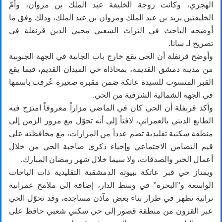
الهجري، وكانت زوجة الخليفة عبد الملك بن مروان، وأمّ
الخليفتين يزيد بن عبد الملك ومروان بن عبد الملك، وذلك وفق ما
أوضحه الباحث في التراث الشعبي محيي الدين قرنفلة في
تصريح لـ سانا.
وأوضح قرنفلة أن الحي يقع خارج باب الجابية في الجهة الجنوبية
من مدينة دمشق القديمة، بمحاذاة حي الميدان القديم، فيما يقع
القبر المنسوب للسيدة عاتكة ضمن مقبرة صغيرة عُرفت باسمها
في الجهة الشمالية الشرقية من الحي.
وأكد قرنفلة أن الحي كان في الماضي مزاراً معروفاً امتزج فيه
الطابع الديني بالعمراني، لافتاً إلى أنه تحوّل مع مرور الزمن إلى
منطقة سكنية تقليدية تضم عدداً من المزارات، مع محافظته على
قيم التضامن الاجتماعي وإحياء ذكرى صاحبة الحي من خلال
أعمال الخير والصدقات، ولا سيما خلال شهر رمضان المبارك.
ويمتاز حي قبر عاتكة ببيوته الدمشقية التقليدية ذات الباحات
الواسعة و”البحرة” في وسط الدار، إضافة إلى ملامح عمرانية
تراثية تظهر في طراز بناء بعض مآذن مساجده، وقد تحوّل الحي
عبر القرون من منطقة قصور إلى حي سكني شعبي حافظ على