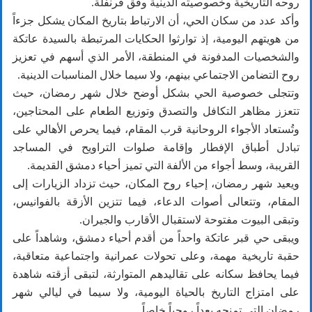
روحه التاريخية وخصوصيته الدينية وفق قرنفلة.
وأكد عدد من سكان الحي، أن الارتباط بتاريخ المكان يشكل جزءاً
من هويتهم اليومية، إذ توارثوا الحكايات المرتبطة بالسيدة عاتكة
والشخصيات المدفونة في المنطقة، الأمر الذي أسهم في تعزيز
روح التضامن الاجتماعي بينهم، ولا سيما خلال المناسبات الدينية.
وتتجلى خصوصية الحي بشكل أوضح خلال شهر رمضان، حيث
تتعزز مظاهر التكافل والتصدق وتوزيع الطعام على المحتاجين،
وتُستعاد الأجواء الروحانية قرب المقام، فيما يحرص الأهالي على
تبادل أطباق الإفطار وإقامة صلوات التراويح في المساجد
القريبة، وسط أجواء من الألفة التي تميز أحياء دمشق القديمة.
ويعيد شهر رمضان، إحياء روح المكان، حيث تزداد الزيارات إلى
المقام، وتتعالى أصوات الدعاء، فيما تتزين الأزقة بالفوانيس،
وتبقى البيوت مفتوحة لاستقبال الأقارب والجيران.
ويبقى حي قبر عاتكة واحداً من أقدم أحياء دمشق، وشاهداً على
حقبة تاريخية مهمة، وعلى تحولات عمرانية واجتماعية متعاقبة،
فيما يحافظ سكانه على تقاليدهم المتوارثة، لتبقى أزقته شاهدة
على امتزاج التاريخ بالحياة اليومية، ولا سيما في ليالي شهر
رمضان التي تمنحه بعداً روحياً خاصاً.