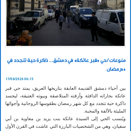
منوعات / حي «قبر عاتكة» في دمشق.. ذاكرة حية تتجدد في
«رمضان»
17/03/2026 06:15
بين أحياء دمشق القديمة العابقة بتاريخها العريق، يمتد حي قبر
عاتكة بحاراته الدافئة وأزقته المتلاصقة وبيوته العتيقة، ليجسد
ذاكرة حية تتجدد مع كل شهر رمضان بطقوسها الروحانية وأجوائها
المليئة بالألفة والمحبة.
ويُنسب الحي إلى السيدة عاتكة بنت يزيد بن معاوية بن أبي
سفيان، وهي من الشخصيات البارزة التي عاشت في القرن الأول