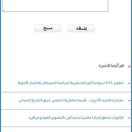
اقرأ أيضاً
الأخيرة
تطوير 665 نموذجاً لأورام بشرية لدراسة السرطان واختبار الأدوية
«منتزه البليد الأثري».. قيمة حضارية تعكس عمق التاريخ العماني
الكويت تحقق إنجازاً عالمياً جديداً في «التصوير الفوتوغرافي»