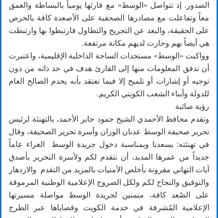
الصدور. إذ تتواصل «الوسط» مع قارئها يومياً بالبساطة والعمق
معاً وتفاعلت مع مصادرها الصحفية على الأصعدة كافة بالحرص
على الحقيقة، والبعد عن التجريح والتطاول فارتبطوا بها وارتبطت
هي أيضاً بهم وحازت لديهم مكانة مرتفعة.
وواكبت «الوسط» مستجدات الساحة الداخلية الإقليمية، واعتبرت
أن تدفق المعلومات منها إلى القارئ هدف في حد ذاته من دون
توجيه أو إشارات أو تلميح إلا فيما تعتقد بأنه يخدم الصالح العام
للدولة وأبناء الشعب الكويتي الكريم.
رؤية صائبة
وتقدم محافظ الأحمدي الشيخ حمود جابر الأحمد، بالتهنئة لرئيس
تحرير صحيفة الوسط عدنان الوزان وأسرة تحرير الصحيفة، وقال
في تهنئته: يسعدنا وبمناسبة دخول جريدة الوسط الغراء عاماً
جديداً من عمرها المديد، أن نتقدم لكم ولأسرة التحرير بأصدق
آيات التهاني مقرونة بأخلص الأمنيات بالمزيد من التقدم والازدهار
والتوفيق والنجاح لكم ولكل الصروح الإعلامية الوطنية المرموقة
على الصُعد كافة، متمنين لجريدة الوسط مواصلة مسيرتها
الإعلامية المُشرفة في خدمة الكويت وقضاياها عبر الطرح