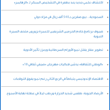
اكتشاف علمي جديد يعد بطفرة في التشخيص المبكر لـ «الزهايمر»
السعودية.. بيع صقرين بـ540 ألف ريال في مزاد دولي
ضيوف برنامج خادم الحرمين الشريفين للعمرة يزورون متحف السيرة
النبوية
تطوير عقار يقلل نمو الأورام السرطانية ويعزز تأثير الأدوية
«الوطني للثقافة» يدشن فعاليات مهرجان «صيفي ثقافي 18»
الاقتصاد الإندونيسي يتباطأ في الربع الثاني رغم نمو يفوق التوقعات
الأرصاد الجوية: طقس شديد الحرارة ورطب ليلاً في عطلة نهاية الأسبوع