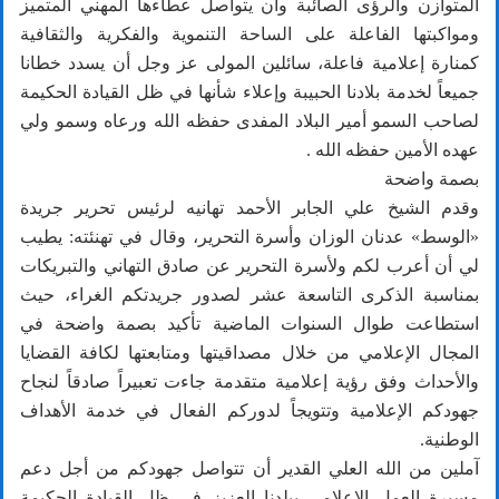
المتوازن والرؤى الصائبة وأن يتواصل عطاءها المهني المتميز
ومواكبتها الفاعلة على الساحة التنموية والفكرية والثقافية
كمنارة إعلامية فاعلة، سائلين المولى عز وجل أن يسدد خطانا
جميعاً لخدمة بلادنا الحبيبة وإعلاء شأنها في ظل القيادة الحكيمة
لصاحب السمو أمير البلاد المفدى حفظه الله ورعاه وسمو ولي
عهده الأمين حفظه الله .
بصمة واضحة
وقدم الشيخ علي الجابر الأحمد تهانيه لرئيس تحرير جريدة
«الوسط» عدنان الوزان وأسرة التحرير، وقال في تهنئته: يطيب
لي أن أعرب لكم ولأسرة التحرير عن صادق التهاني والتبريكات
بمناسبة الذكرى التاسعة عشر لصدور جريدتكم الغراء، حيث
استطاعت طوال السنوات الماضية تأكيد بصمة واضحة في
المجال الإعلامي من خلال مصداقيتها ومتابعتها لكافة القضايا
والأحداث وفق رؤية إعلامية متقدمة جاءت تعبيراً صادقاً لنجاح
جهودكم الإعلامية وتتويجاً لدوركم الفعال في خدمة الأهداف
الوطنية.
آملين من الله العلي القدير أن تتواصل جهودكم من أجل دعم
مسيرة العمل الإعلامي ببلدنا العزيز في ظل القيادة الحكيمة