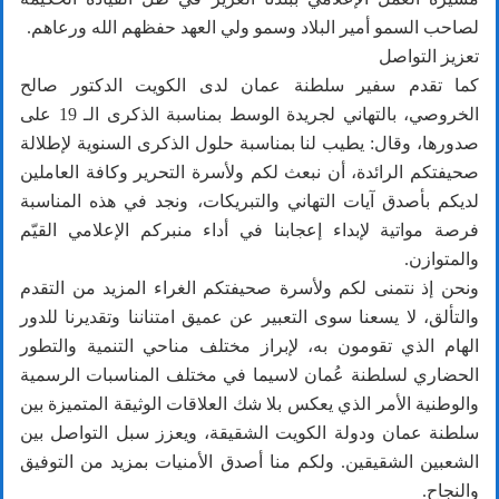
لصاحب السمو أمير البلاد وسمو ولي العهد حفظهم الله ورعاهم.
تعزيز التواصل
كما تقدم سفير سلطنة عمان لدى الكويت الدكتور صالح
الخروصي، بالتهاني لجريدة الوسط بمناسبة الذكرى الـ 19 على
صدورها، وقال: يطيب لنا بمناسبة حلول الذكرى السنوية لإطلالة
صحيفتكم الرائدة، أن نبعث لكم ولأسرة التحرير وكافة العاملين
لديكم بأصدق آيات التهاني والتبريكات، ونجد في هذه المناسبة
فرصة مواتية لإبداء إعجابنا في أداء منبركم الإعلامي القيّم
والمتوازن.
ونحن إذ نتمنى لكم ولأسرة صحيفتكم الغراء المزيد من التقدم
والتألق، لا يسعنا سوى التعبير عن عميق امتناننا وتقديرنا للدور
الهام الذي تقومون به، لإبراز مختلف مناحي التنمية والتطور
الحضاري لسلطنة عُمان لاسيما في مختلف المناسبات الرسمية
والوطنية الأمر الذي يعكس بلا شك العلاقات الوثيقة المتميزة بين
سلطنة عمان ودولة الكويت الشقيقة، ويعزز سبل التواصل بين
الشعبين الشقيقين. ولكم منا أصدق الأمنيات بمزيد من التوفيق
والنجاح.