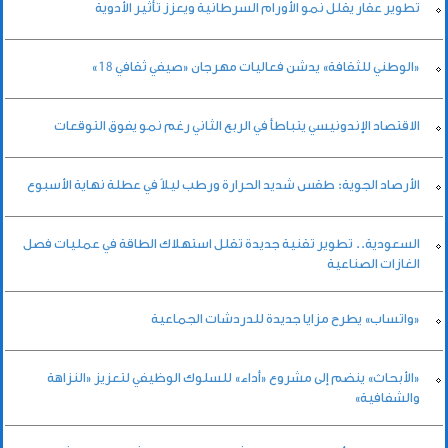
تطوير عقار يقلل نمو الأورام السرطانية ويعزز تأثير الأدوية
«الوطني للثقافة» يدشن فعاليات مهرجان «صيفي ثقافي 18»
الاقتصاد الإندونيسي يتباطأ في الربع الثاني رغم نمو يفوق التوقعات
الأرصاد الجوية: طقس شديد الحرارة ورطب ليلاً في عطلة نهاية الأسبوع
السعودية.. تطوير تقنية جديدة تقلل استهلاك الطاقة في عمليات فصل
الغازات الصناعية
«واتساب» يطرح مزايا جديدة للدردشات الجماعية
«الأبحاث» ينضم إلى مشروع «أداء» للسلوك الوظيفي لتعزيز «النزاهة
والشفافية»