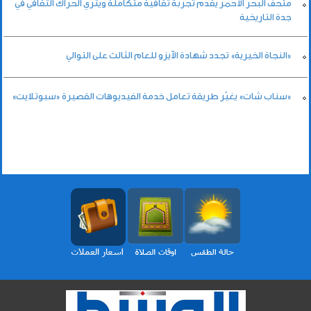
متحف البحر الأحمر يقدم تجربة ثقافية متكاملة ويثري الحراك الثقافي في
جدة التاريخية
«النجاة الخيرية» تجدد شهادة الآيزو للعام الثالث على التوالي
«سناب شات» يغيّر طريقة تعامل خدمة الفيديوهات القصيرة «سبوتلايت»