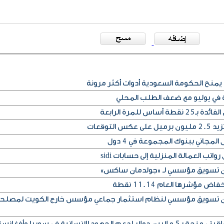
يمنح الحكومة السعودية أدوات أكثر مرونة
ة في يوليو مع ضعف الطلب المحلي
س للمرة الرابعة
التوقعات
المجاني ببنوك المجموعة في 4 دول
تب العمالة المنزلية إلى حسابات sidi
إذن تسويق مؤسسي لـ «جولدمان ساكس»
مؤشرها العام 11.14 نقطة
إذن تسويق مؤسسي لنظام استثمار جماعي مؤسس خارج الكويت لمصلح
ود الإنسانية في سوريا وأفغانستان