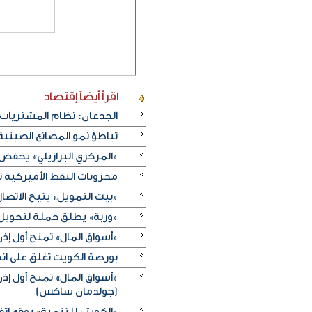
اقرأ أيضاً
إقتصاد
الجدعان: نظام المشتريات 
تباطؤ نمو المصانع الصيني
«المركزي البرازيلي» يخفض الفائدة بـ25 نقطة أسا
مخزونات النفط الأميركية تزيد 2.5 مليون برميل على عكس 
«بيت التمويل» يتيح الاتصال 
«وربة» يطلق حملة لتحويل روا
«أسواق المال» تمنح أول 
بورصة الكويت تغلق على انخفاض 
«أسواق المال» تمنح أول 
(جولدمان ساكس)
«الكويتي للتنمية» يوقع اتفاقيتي منحة بـ5 ملايين دولار لدعم الجه