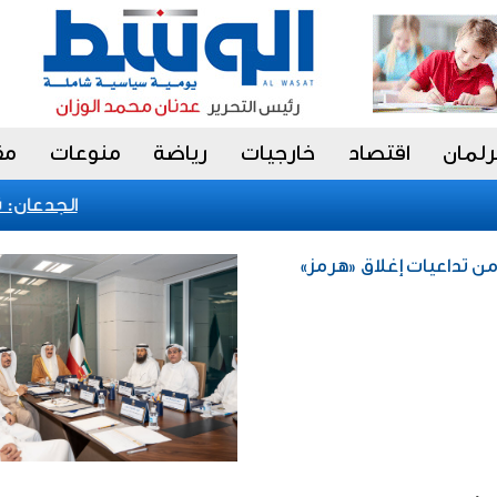
رلمان
اقتصاد
خارجيات
رياضة
منوعات
مق
الجدعان: نظام
من تداعيات إغلاق «هرمز»