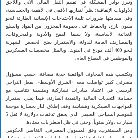
وتبرز بوادر المشكلة في تقييم الثقل المالي الآني واللاحق
للأولويات الإنفاقية؛ نظراً لتقاربها الأفقي في الأهمية والحساسية،
وفي مقدمتها ضرورات تلبية الاحتياجات الإنسانية الطارئة لنحو
مليون نازح، والحفاظ على ديمومة المخزون من المواد والسلع
الغذائية الأساسية، ولا سيما القمح والأدوية والمحروقات،
والمصاريف العامة للدولة، والاستمرار بضخ الحصص الشهرية
لنحو 400 ألف مودع في البنوك، وبالمثل مخصصات العسكريين
والموظفين في القطاع العام.
وتكتسب هذه المخاوف الواقعية جدية مضافة، حسب مسؤول
مصرفي كبير تواصلت معه «الشرق الأوسط»، بفعل التراخي
الرسمي في اعتماد مبادرات تشاركية ومنسقة تتناسب مع
جسامة التحديات المالية والنقدية الطارئة، فيما يشي استمرار
المواجهات العسكرية وهشاشة وقف إطلاق النار بخسارة موجعة
للموسم السياحي الصيفي الذي يحقق تدفقات دولارية لا تقل 5
مليارات دولار سنوياً
، وحتى في ظل اضطرابات معتادة.
ومن المستغرب، وفق المسؤول المصرفي، التغاضي الحكومي