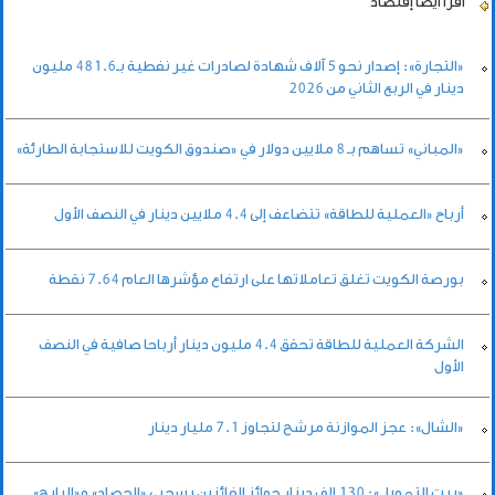
اقرأ أيضاً
إقتصاد
«التجارة»: إصدار نحو 5 آلاف شهادة لصادرات غير نفطية بـ481.6 مليون
دينار في الربع الثاني من 2026
«المباني» تساهم بـ 8 ملايين دولار في «صندوق الكويت للاستجابة الطارئة»
أرباح «العملية للطاقة» تتضاعف إلى 4.4 ملايين دينار في النصف الأول
بورصة الكويت تغلق تعاملاتها على ارتفاع مؤشرها العام 7.64 نقطة
الشركة العملية للطاقة تحقق 4.4 مليون دينار أرباحا صافية في النصف
الأول
«الشال»: عجز الموازنة مرشح لتجاوز 7.1 مليار دينار
«بيت التمويل»: 130 الف دينار جوائز الفائزين بسحبى «الحصاد» و«الرابح»