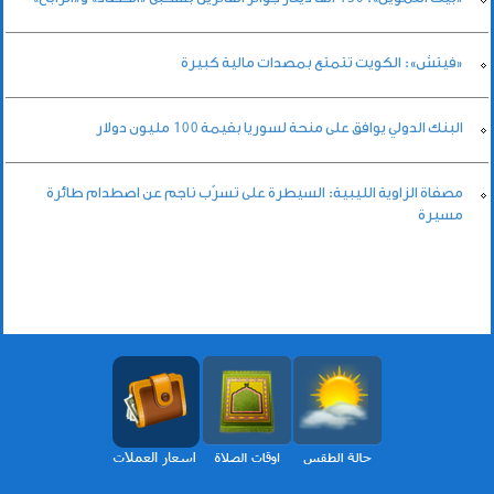
«فيتش»: الكويت تتمتع بمصدات مالية كبيرة
البنك الدولي يوافق على منحة لسوريا بقيمة 100 مليون دولار
مصفاة الزاوية الليبية: السيطرة على تسرّب ناجم عن اصطدام طائرة
مسيرة