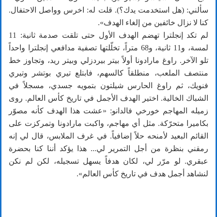
سألني: (هل استخدمت يدك؟). قلت له: اخرس وواصل الاحتفال.
كنا لا نزال خائفين من إلغاء الهدف».
لم تكد إنجلترا تهضم الهدف الأول حتى تلقت صدمة ثانية: 11
لمسة، و11 ثانية، و68 متراً، تخلّلتها تصفية مدافعي إنجلترا واحداً
تلو الآخر. راوغ مارادونا أولاً بيتر بيردزلي وبيتر ريد، وتجاوز خط
منتصف الملعب، منطلقاً كالسهم، فابتلع تيري بوتشر وتيري
فنويك، ثم راوغ الحارس شيلتون بتمويه جسدي، مسجلاً في
الشباك الخالية. اختير الهدف الأجمل في تاريخ كأس العالم. روى
زميله المهاجم خورخي فالدانو: «عشت هذا الهدف كأنه مصوّر
بكاميرا متحرّكة. مثل أي مهاجم، واكبت مارادونا وتمركزت على
القائم البعيد لأمنحه حلاً إضافياً. في غرف الملابس، قال لي إنه
رمقني بنظرة من أجل التمرير لي... هذا يؤكد أننا كنا بحضرة
عبقري. لو مرّر لي، لكان هدفاً يسهل تسجيله، لكن لم نكن
لنشاهد أجمل هدف في تاريخ كأس العالم».