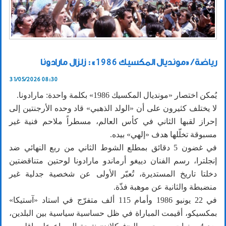
رياضة / «مونديال المكسيك 1986»: زلزال مارادونا
31/05/2026 08:30
يُمكن اختصار «مونديال المكسيك 1986» بكلمة واحدة: مارادونا.
لا يختلف كثيرون على أن «الولد الذهبي» قاد وحده الأرجنتين إلى
إحراز لقبها الثاني في كأس العالم، مسطراً ملاحم فنية غير
مسبوقة تخلّلها هدف «إلهي» بيده.
في غضون 5 دقائق بمطلع الشوط الثاني من ربع النهائي ضد
إنجلترا، رسم الفنان دييغو أرماندو مارادونا لوحتين متناقضتين
دخلتا تاريخ المستديرة، تُعبّر الأولى عن شخصية جدلية غير
منضبطة والثانية عن موهبة فذّة.
في 22 يونيو 1986 وأمام 115 ألف متفرّج في استاد «آستيكا»
بمكسيكو، أقيمت المباراة في ظل حساسية سياسية بين البلدين،