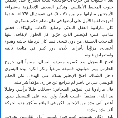
بعد 4 سنوات من حرب الـ«فوكلاند» نتيجة الصراع على إقليمين
جنوب المحيط الأطلسي، وتذكير الصحف الإنجليزية بـ«شراء»
الأرجنتين مباراتها مع بيرو (6 - 0) في «مونديال 1978»، عندما
أحرزت لقبها الأول على أرضها في ظل نظام حكم عسكري.
كان مارادونا العقل المدبّر، وصانع الألعاب والهدّاف، فخلق
متاعب كبيرة للإنجليز الذين جرّبوا كل الحلول لإيقافه، بينها
التدخلات الخشنة، من دون نتيجة، فيما كان لرباطة جأشه وهدوء
أعصابه، مزوَّداً بأقراط الأذن، دور كبير في متابعة تألقه
واستعراض فنونه.
افتتح التسجيل بعد كسره مصيدة التسلل، منتبهاً إلى خروج
الحارس بيتر شيلتون، فسبقه مرتقياً ولكز الكرة بيده اليسرى
داخل الشباك. احتجّ الإنجليز بشدّة على الهدف، لكن الحكم
التونسي علي بن ناصر لم يتراجع عن قراره، مؤكداً شرعيته.
قال مارادونا في المؤتمر الصحافي: «سجّلت قليلاً برأسي وقليلاً
بيد الله»، مضيفاً: «لست نادماً، ولن أندم على التسجيل بيدي.
أعتذر ألف مرّة من الإنجليز. لكن في الواقع سأكرّر هذه الحركة
ألف مرّة ومرّة».
تابع: «كان تشيتشو (سيرخيو) باتيستا أول القادمين نحوي...