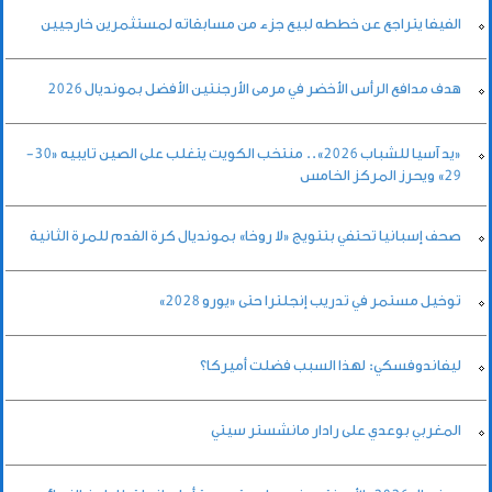
الفيفا يتراجع عن خططه لبيع جزء من مسابقاته لمستثمرين خارجيين
هدف مدافع الرأس الأخضر في مرمى الأرجنتين الأفضل بمونديال 2026
«يد آسيا للشباب 2026».. منتخب الكويت يتغلب على الصين تايبيه «30-
29» ويحرز المركز الخامس
صحف إسبانيا تحتفي بتتويج «لا روخا» بمونديال كرة القدم للمرة الثانية
توخيل مستمر في تدريب إنجلترا حتى «يورو 2028»
ليفاندوفسكي: لهذا السبب فضلت أميركا؟
المغربي بوعدي على رادار مانشستر سيتي