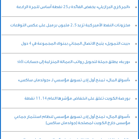
«المركزي البرازيلي» يخفض الفائدة بـ25 نقطة أساس للمرة الرابعة
مخزونات النفط الأميركية تزيد 2.5 مليون برميل على عكس التوقعات
«بيت التمويل» يتيح الاتصال المجاني ببنوك المجموعة في 4 دول
«وربة» يطلق حملة لتحويل رواتب العمالة المنزلية إلى حسابات sidi
«أسواق المال» تمنح أول إذن تسويق مؤسسي لـ «جولدمان ساكس»
بورصة الكويت تغلق على انخفاض مؤشرها العام 11.14 نقطة
«أسواق المال» تمنح أول إذن تسويق مؤسسي لنظام استثمار جماعي
مؤسس خارج الكويت لمصلحة (جولدمان ساكس)