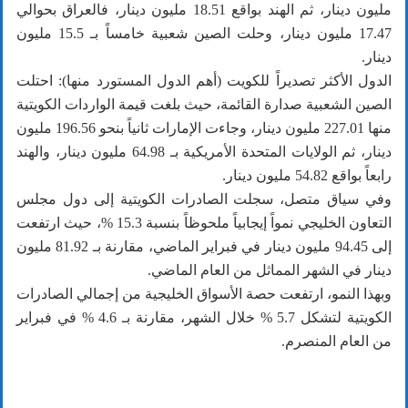
مليون دينار، ثم الهند بواقع 18.51 مليون دينار، فالعراق بحوالي
17.47 مليون دينار، وحلت الصين شعبية خامساً بـ 15.5 مليون
دينار.
الدول الأكثر تصديراً للكويت (أهم الدول المستورد منها): احتلت
الصين الشعبية صدارة القائمة، حيث بلغت قيمة الواردات الكويتية
منها 227.01 مليون دينار، وجاءت الإمارات ثانياً بنحو 196.56 مليون
دينار، ثم الولايات المتحدة الأمريكية بـ 64.98 مليون دينار، والهند
رابعاً بواقع 54.82 مليون دينار.
وفي سياق متصل، سجلت الصادرات الكويتية إلى دول مجلس
التعاون الخليجي نمواً إيجابياً ملحوظاً بنسبة 15.3 %، حيث ارتفعت
إلى 94.45 مليون دينار في فبراير الماضي، مقارنة بـ 81.92 مليون
دينار في الشهر المماثل من العام الماضي.
وبهذا النمو، ارتفعت حصة الأسواق الخليجية من إجمالي الصادرات
الكويتية لتشكل 5.7 % خلال الشهر، مقارنة بـ 4.6 % في فبراير
من العام المنصرم.