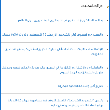
اقرأ أيضاً
محليات
يد العطاء الكويتية.. طوق نجاة لملايين المتضررين حول العالم
«العجيري»: كسوف كلي للشمس الأربعاء 12 أغسطس وذروته 6:36 مساءً
هيئة الغذاء داهمت سكناً خاصاً في مبارك الكبير استُغل كمصنع لتحضير
الحلويات
«الداخلية» و«الأشغال»: إغلاق حارتي اليمين على طريق «الملك فهد» ومدخل
طريق «الشيخ زايد» لمدة أسبوع
تعزيز أمن وسلامة الحدود البحرية
رئيس "الخطوط الكويتية": التحول إلى شركة مساهمة مملوكة للدولة
يرفع كفاءة الأداء ويوفر مرونة في إدارة