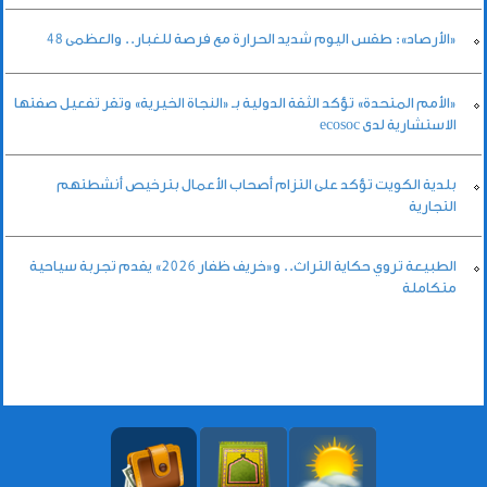
«الأرصاد»: طقس اليوم شديد الحرارة مع فرصة للغبار.. والعظمى 48
«الأمم المتحدة» تؤكد الثقة الدولية بـ «النجاة الخيرية» وتقر تفعيل صفتها
الاستشارية لدى ecosoc
بلدية الكويت تؤكد على التزام أصحاب الأعمال بترخيص أنشطتهم
التجارية
الطبيعة تروي حكاية التراث.. و«خريف ظفار 2026» يقدم تجربة سياحية
متكاملة