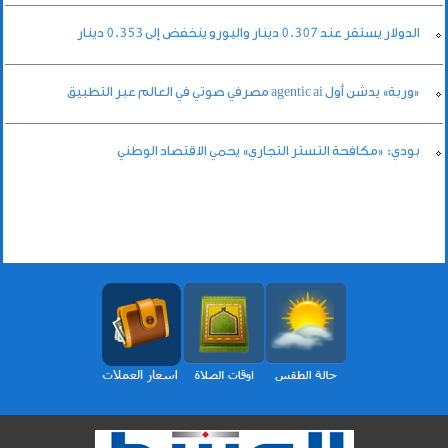
الدولار يستقر عند 0.307 دينار واليورو ينخفض إلى 0.353 دينار
«وربة» يدشن أول agentic ai مصرفي صوتي في العالم عبر التطبيق
بودي: «مكافحة التستر التجاري» يحمي الاقتصاد الوطني