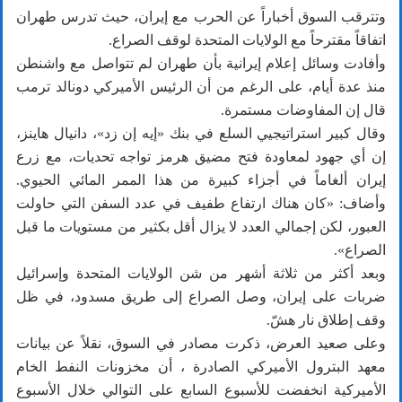
وتترقب السوق أخباراً عن الحرب مع إيران، حيث تدرس طهران
اتفاقاً مقترحاً مع الولايات المتحدة لوقف الصراع.
وأفادت وسائل إعلام ⁠إيرانية بأن طهران لم تتواصل ‌مع واشنطن
منذ عدة ‌أيام، على الرغم من أن الرئيس الأميركي دونالد ​ترمب
قال إن المفاوضات ‌مستمرة.
وقال كبير استراتيجيي السلع في بنك «إيه إن زد»، دانيال هاينز،
إن أي جهود لمعاودة فتح مضيق هرمز تواجه تحديات، مع زرع
إيران ألغاماً في أجزاء كبيرة من هذا الممر المائي الحيوي.
وأضاف: «كان هناك ارتفاع طفيف في ‌عدد السفن التي حاولت
العبور، لكن إجمالي العدد لا يزال أقل بكثير من ⁠مستويات ما ⁠قبل
الصراع».
وبعد أكثر من ثلاثة أشهر من شن الولايات المتحدة وإسرائيل
ضربات على إيران، وصل الصراع إلى طريق مسدود، في ظل
وقف إطلاق نار هشّ.
وعلى صعيد العرض، ذكرت مصادر في السوق، نقلاً عن بيانات
معهد البترول الأميركي الصادرة ، أن مخزونات النفط الخام
الأميركية انخفضت للأسبوع السابع على التوالي خلال الأسبوع