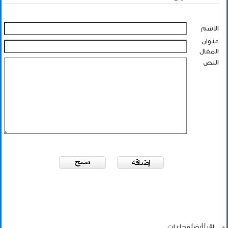
الاسم
عنوان
المقال
النص
اقرأ أيضاً
محليات