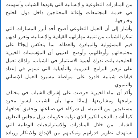
من المبادرات التطوعية والإنسانية التي يقودها الشباب وأسهمت
في خدمة المجتمعات وإغاثة المحتاجين داخل دول الخليج
وخارجها.
وأشار إلى أن العمل التطوعي أصبح أحد أبرز المسارات التي
تمكن الشباب من تنمية مهاراتهم القيادية والإنسانية، وتعزز لديهم
قيم المسؤولية والمبادرة والعطاء، بما ينعكس إيجابًا على
مجتمعاتهم وأوطانهم، وأوضح العتيبي أن المؤسسات الخيرية
الخليجية باتت تدرك أهمية الاستثمار في الشباب، ولذلك تعمل
على توفير البرامج التدريبية والتأهيلية التي تسهم في إعداد
قيادات شبابية قادرة على مواصلة مسيرة العمل الإنساني
والتنموي.
وأكد أن نماء الخيرية حرصت على إشراك الشباب في مختلف
برامجها ومشاريعها، إيمانًا منها بأن الشباب ليسوا مجرد
مستفيدين من التنمية، بل شركاء في صناعتها وتحقيق أهدافها،
كما أشاد بالدعم الكبير الذي توليه حكومات دول مجلس التعاون
للشباب من خلال المبادرات والاستراتيجيات الوطنية التي
تستهدف تطوير قدراتهم وتمكينهم من الإبداع والابتكار وريادة