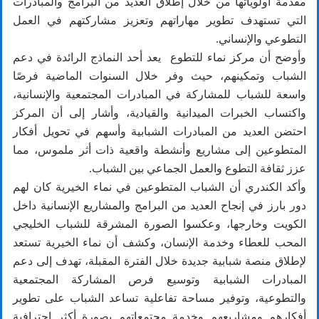
مقدمة أولوياتها من خلال إطلاق العديد من البرامج والمبادرات
التي تستهدف تطوير مهاراتهم وتعزيز مشاركتهم في العمل
التطوعي والإنساني.
وأوضح أن مركز نماء للتطوع يعد أحد النماذج الرائدة في دعم
الشباب وتمكينهم، حيث وفر خلال السنوات الماضية فرصًا
واسعة للشباب للمشاركة في المبادرات المجتمعية والإنسانية،
واكتساب الخبرات الميدانية والقيادية، وأشار إلى أن المركز
احتضن العديد من المبادرات الشبابية وأسهم في تحويل أفكار
المتطوعين إلى مشاريع وأنشطة واقعية ذات أثر ملموس، مما
عزز ثقافة التطوع والعمل الجماعي بين الشباب.
وأكد الكندري أن الشباب المتطوعين في نماء الخيرية كان لهم
دور بارز في إنجاح العديد من البرامج والمشاريع الإنسانية داخل
الكويت وخارجها، وعكسوا الصورة المشرقة للشباب الخليجي
المحب للعطاء وخدمة الإنسان، وكشف أن نماء الخيرية تستعد
لإطلاق منصة شبابية جديدة خلال الفترة المقبلة، تهدف إلى دعم
المبادرات الشبابية وتوسيع فرص المشاركة المجتمعية
والتطوعية، وتوفير مساحة تفاعلية تساعد الشباب على تطوير
أفكارهم ومشاريعهم وخدمة مجتمعاتهم بصورة أكثر احترافية