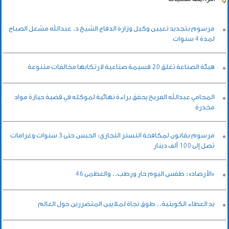
مرسوم بتجديد تعيين وكيل وزارة الدفاع الشيخ د. عبدالله مشعل الصباح
لمدة 4 سنوات
هيئة الصناعة تغلق 20 قسيمة صناعية لارتكابها مخالفات متنوعة
المحامي عبدالله الفريح يحقق براءة نهائية لموكله في قضية حيازة مواد
مخدرة
مرسوم بقانون لمكافحة التستر التجاري: الحبس حتى 3 سنوات وغرامات
تصل إلى 100 ألف دينار
«الأرصاد»: طقس اليوم حار ورطب.. والعظمى 46
يد العطاء الكويتية.. طوق نجاة لملايين المتضررين حول العالم