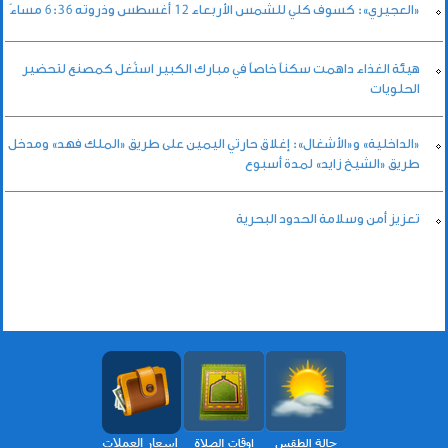
«العجيري»: كسوف كلي للشمس الأربعاء 12 أغسطس وذروته 6:36 مساءً
هيئة الغذاء داهمت سكناً خاصاً في مبارك الكبير استُغل كمصنع لتحضير
الحلويات
«الداخلية» و«الأشغال»: إغلاق حارتي اليمين على طريق «الملك فهد» ومدخل
طريق «الشيخ زايد» لمدة أسبوع
تعزيز أمن وسلامة الحدود البحرية