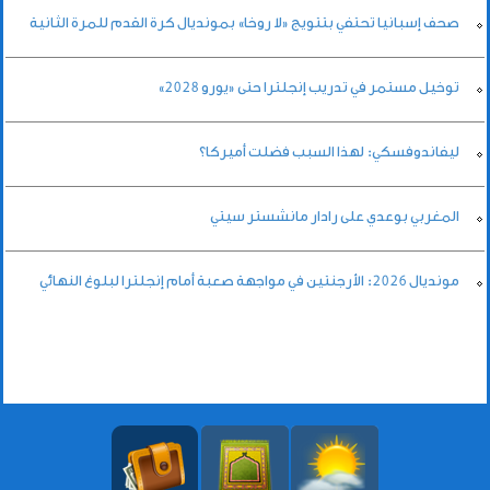
صحف إسبانيا تحتفي بتتويج «لا روخا» بمونديال كرة القدم للمرة الثانية
توخيل مستمر في تدريب إنجلترا حتى «يورو 2028»
ليفاندوفسكي: لهذا السبب فضلت أميركا؟
المغربي بوعدي على رادار مانشستر سيتي
مونديال 2026: الأرجنتين في مواجهة صعبة أمام إنجلترا لبلوغ النهائي