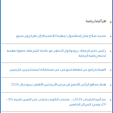
اقرأ أيضاً
رياضة
محمد صلاح يصل إسطنبول تمهيدا للانضمام إلى طرابزون سبور
رئيس نادي الرماية: بروتوكول التعاون مع «اتحاد الشرطة» خطوة مهمة
لدعم رياضة الرماية
الفيفا يتراجع عن خططه لبيع جزء من مسابقاته لمستثمرين خارجيين
هدف مدافع الرأس الأخضر في مرمى الأرجنتين الأفضل بمونديال 2026
«يد آسيا للشباب 2026».. منتخب الكويت يتغلب على الصين تايبيه «30-
29» ويحرز المركز الخامس