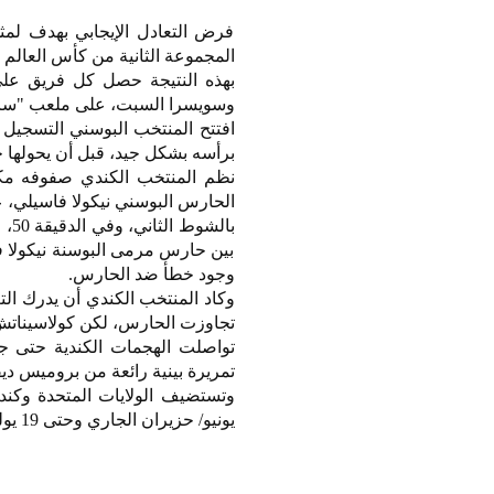
فرض التعادل الإيجابي بهدف لمث
المجموعة الثانية من كأس العالم 2026، والتي أقيمت الجمعة، على ملعب تورونتو "بي إم أو فيلد" في كندا.
بهذه النتيجة حصل كل فريق على 
وسويسرا السبت، على ملعب "سان ف
برأسه بشكل جيد، قبل أن يحولها ج
نظم المنتخب الكندي صفوفه مك
الحارس البوسني نيكولا فاسيلي،
بال
بين حارس مرمى البوسنة نيكولا ف
وجود خطأ ضد الحارس.
تجاوزت الحارس، لكن كولاسيناتش،
تمريرة بينية رائعة من بروميس دي
يونيو/ حزيران الجاري وحتى 19 يوليو/ تموز المقبل بمشاركة 48 منتخبا.