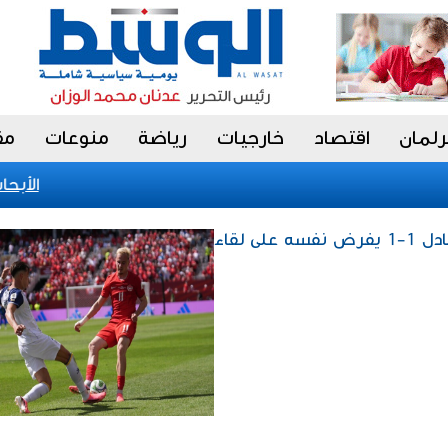
رلمان
اقتصاد
خارجيات
رياضة
منوعات
مق
«الأبحاث
رياضة / مونديال 2026.. التعادل 1-1 يفرض نفسه على لقاء