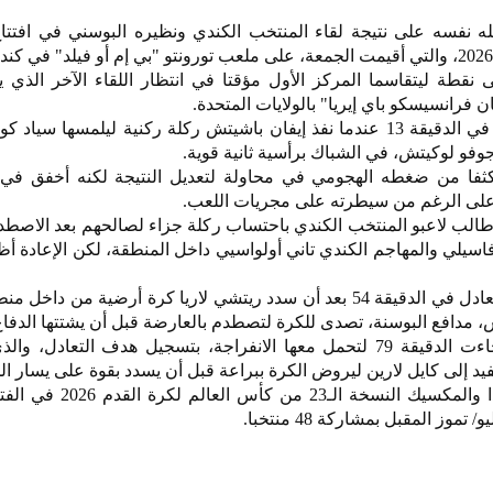
له نفسه على نتيجة لقاء المنتخب الكندي ونظيره البوسني في افتتا
نقطة ليتقاسما المركز الأول مؤقتا في انتظار اللقاء الآخر الذي 
رانسيسكو باي إيريا" بالولايات المتحدة.
افتتح المنتخب البوسني التسجيل في الدقيقة 13 عندما نفذ إيفان باشيتش ركلة ركنية ليلمسها 
وفو لوكيتش، في الشباك برأسية ثانية قوية.
ثفا من ضغطه الهجومي في محاولة لتعديل النتيجة لكنه أخفق في
 على الرغم من سيطرته على مجريات اللعب.
شوط الثاني، وفي الدقيقة 50، طالب لاعبو المنتخب الكندي باحتساب ركلة جزاء لصالحهم بعد الا
اسيلي والمهاجم الكندي تاني أولواسيي داخل المنطقة، لكن الإعادة 
وكاد المنتخب الكندي أن يدرك التعادل في الدقيقة 54 بعد أن سدد ريتشي لاريا كرة أرضية من 
 مدافع البوسنة، تصدى للكرة لتصطدم بالعارضة قبل أن يشتتها الدفاع
تواصلت الهجمات الكندية حتى جاءت الدقيقة 79 لتحمل معها الانفراجة، بتسجيل هدف التعادل
فيد إلى كايل لارين ليروض الكرة ببراعة قبل أن يسدد بقوة على يسار ا