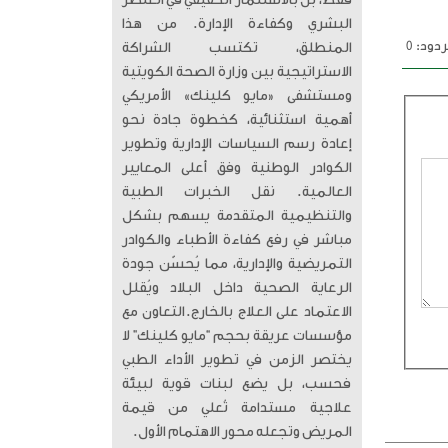
فقط، بل بالاستثمار الحقيقي في العنصر
البشري وكفاءة الإدارة. من هذا
دود: 0
المنطلق، تكتسب الشراكة
الاستراتيجية بين وزارة الصحة الكويتية
ومستشفى «مايو كلينك» الأمريكي
أهمية استثنائية، كخطوة جادة نحو
إعادة رسم السياسات الإدارية وتطوير
الكوادر الوطنية وفق أعلى المعايير
العالمية. ​ نقل الخبرات الطبية
والتنظيمية المتقدمة يسهم بشكل
مباشر في رفع كفاءة الأطباء والكوادر
التمريضية والإدارية، مما يُحسّن جودة
الرعاية الصحية داخل البلاد ويُقلل
الاعتماد على العلاج بالخارج. ​التعاون مع
مؤسسات عريقة بحجم “مايو كلينك” لا
يختصر الزمن في تطوير الأداء الطبي
فحسب، بل يضع لبنات قوية لبيئة
علاجية مستدامة تُعلي من قيمة
المريض وتجعله محور الاهتمام الأول.