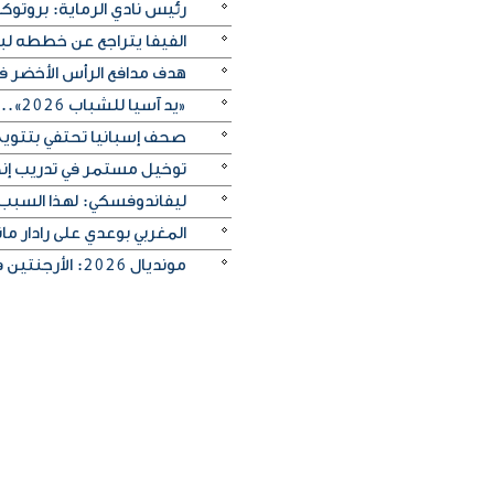
رئيس نادي الرماية: بروتو
الفيفا يتراجع عن خططه ل
هدف مدافع الرأس الأخضر في م
«يد آسيا للشباب 2026».. منتخب الكويت يتغلب على الصين تايبيه «30-29» ويحرز المركز الخامس
صحف إسبانيا تحتفي بتتويج «
توخيل مستمر في تدريب إنجلترا
ليفاندوفسكي: لهذا السبب
المغربي بوعدي على رادار 
مونديال 2026: الأرجنتين في مواجهة صعبة أمام إنجلترا لبلوغ النهائي