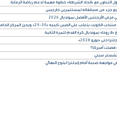
كول التعاون مع «اتحاد الشرطة» خطوة مهمة لدعم رياضة الرماية
بيع جزء من مسابقاته لمستثمرين خارجيين
رمى الأرجنتين الأفضل بمونديال 2026
لا روخا» بمونديال كرة القدم للمرة الثانية
 حتى «يورو 2028»
 فضلت أميركا؟
مانشستر سيتي