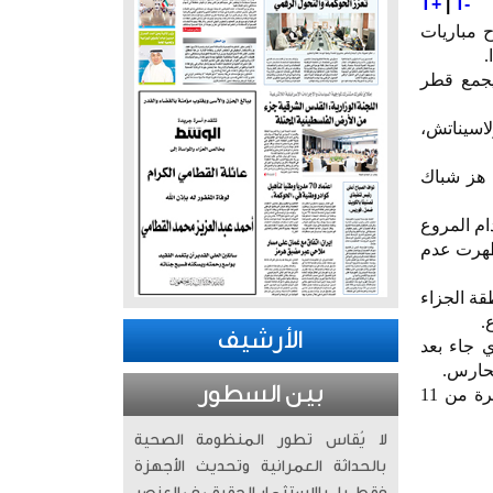
T+
|
T-
ح مباريات
يجمع قطر
سياد كولاسيناتش،
 هز شباك
صطدام المروع
أظهرت عدم
داخل منطقة الجزاء
.
الأرشيف
، والذي جاء بعد
لحارس.
بين السطور
وتستضيف الولايات المتحدة وكندا والمكسيك النسخة الـ23 من كأس العالم لكرة القدم 2026 في الفترة من 11
لا يُقاس تطور المنظومة الصحية
بالحداثة العمرانية وتحديث الأجهزة