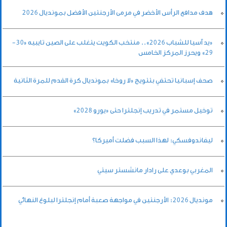
هدف مدافع الرأس الأخضر في مرمى الأرجنتين الأفضل بمونديال 2026
«يد آسيا للشباب 2026».. منتخب الكويت يتغلب على الصين تايبيه «30-
29» ويحرز المركز الخامس
صحف إسبانيا تحتفي بتتويج «لا روخا» بمونديال كرة القدم للمرة الثانية
توخيل مستمر في تدريب إنجلترا حتى «يورو 2028»
ليفاندوفسكي: لهذا السبب فضلت أميركا؟
المغربي بوعدي على رادار مانشستر سيتي
مونديال 2026: الأرجنتين في مواجهة صعبة أمام إنجلترا لبلوغ النهائي