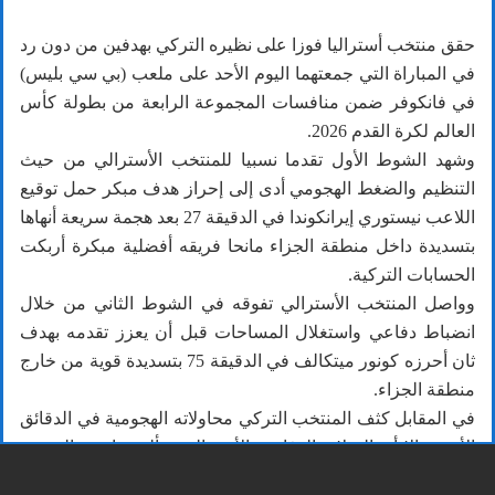
حقق منتخب أستراليا فوزا على نظيره التركي بهدفين من دون رد
في المباراة التي جمعتهما اليوم الأحد على ملعب (بي سي بليس)
في فانكوفر ضمن منافسات المجموعة الرابعة من بطولة كأس
العالم لكرة القدم 2026.
وشهد الشوط الأول تقدما نسبيا للمنتخب الأسترالي من حيث
التنظيم والضغط الهجومي أدى إلى إحراز هدف مبكر حمل توقيع
اللاعب نيستوري إيرانكوندا في الدقيقة 27 بعد هجمة سريعة أنهاها
بتسديدة داخل منطقة الجزاء مانحا فريقه أفضلية مبكرة أربكت
الحسابات التركية.
وواصل المنتخب الأسترالي تفوقه في الشوط الثاني من خلال
انضباط دفاعي واستغلال المساحات قبل أن يعزز تقدمه بهدف
ثان أحرزه كونور ميتكالف في الدقيقة 75 بتسديدة قوية من خارج
منطقة الجزاء.
في المقابل كثف المنتخب التركي محاولاته الهجومية في الدقائق
الأخيرة إلا أن الصلابة الدفاعية الأسترالية وتألق حارس المرمى
حالا دون تقليص الفارق لتنتهي المباراة بفوز أستراليا بهدفين دون