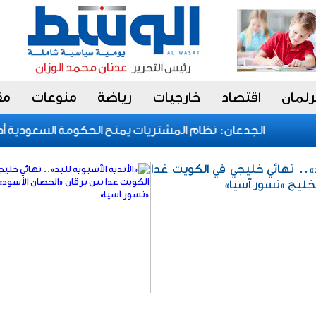
رلمان
اقتصاد
خارجيات
رياضة
منوعات
مق
الجدعان: نظام المشتريات يمنح الحكومة السعودية أدوا
د».. نهائي خليجي في الكويت غدا
لخليج «نسور آسيا»