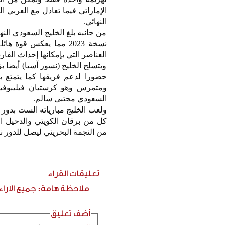
الإماراتي فيما تعادل مع العربي 
النهائي.
من جانبه بلغ الخليج السعودي الن
نسخة 2023 مما يعكس قو
العناصر التي بإمكانها إحداث الفا
ويتسلح الخليج (نسور آسيا) أيضا ب
حضورا لدعم فريقها كما يتمتع 
ومتمرس وهو كرستيان فيليبوفيت
السعودي مجتبى سالم.
ولعب الخليج مبارياته الست بدور 
كل من برقان الكويتي والدحيل ا
من النجمة البحريني ليصل للدور ن
تعليقات القراء
ملاحظة هامة: جميع الارا
أضف تعليق