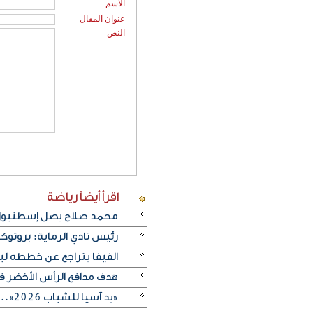
الاسم
عنوان المقال
النص
اقرأ أيضاً
رياضة
محمد صلاح يصل إسطنبول ت
رئيس نادي الرماية: بروتو
الفيفا يتراجع عن خططه ل
هدف مدافع الرأس الأخضر في م
«يد آسيا للشباب 2026».. منتخب الكويت يتغلب على الصين تايبيه «30-29» ويحرز المركز الخامس