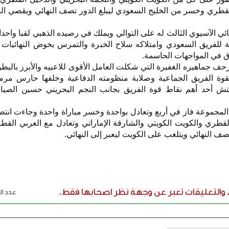
القطري وخسر من الخليج السعودي ليبلغ الدور نصف النهائي ويقصي الد
هائي الآسيوي الثالث له على التوالي ويملك في رصيده الذهبي لقبا واحد
ة هائلة للفريق السعودي وامتلاكه سلاح الخبرة والتمرس بخوض النهائيات
رق في المواجهات الحاسمة.
زحف جماهيره الغفيرة التي شكلت العامل الأقوى للاعبيه والأبرز بالبطول
بقوة الفريق الجماعية وصلابة منظومته الدفاعية وخلفها حارس مر
ش أحد أهم نقاط قوة الفريق بجانب النجم البحريني حسين الصياد
المجموعة فاز في أربع وتعادل بواحدة وخسر مباراة واحدة وجاءت انتص
لقطري والكويت الكويتي والشارقة الإماراتي وتعادل مع العربي الق
صف النهائي ويتلغب على الكويت ليعبر إلى النهائي.
ء والتعليقات تعبر عن وجهة نظر اصحابها فقط.
عدد الر