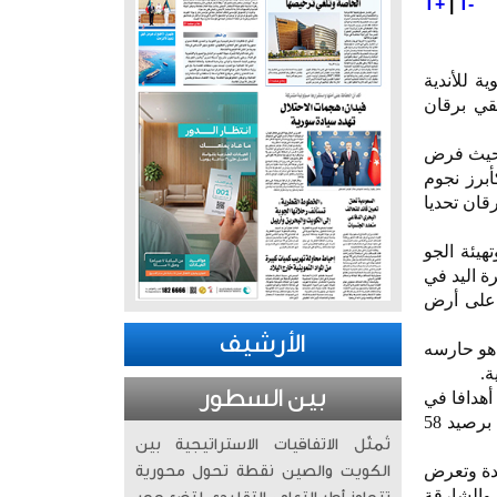
T+
|
T-
ربعاء النهائي الـ28 للبطولة الآسيوية للأندية
لم للأندية في مصر (سوبر غلوب 2026) بين فريقي برقان
ي حيث فرض
برز نجوم
ان تحديا
هيئة الجو
ة اليد في
 على أرض
الأرشيف
 هو حارسه
بين السطور
أهدافا في
البطولة بـ21 صناعة إلى جانب محسن رمضان "المدفع" أحد أبرز نجوم البطولة وهداف البطولة الحالي برصيد 58
تُمثّل الاتفاقيات الاستراتيجية بين
دة وتعرض
الكويت والصين نقطة تحول محورية
والشارقة