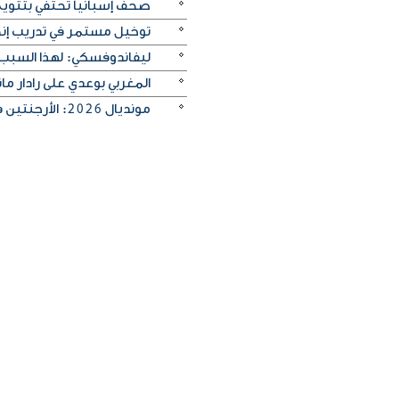
صحف إسبانيا تحتفي بتتويج «
توخيل مستمر في تدريب إنجلترا
ليفاندوفسكي: لهذا السبب
المغربي بوعدي على رادار 
مونديال 2026: الأرجنتين في مواجهة صعبة أمام إنجلترا لبلوغ النهائي