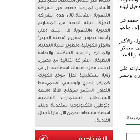
تتجاوز أطر التعاون التقليدي، لتضع حجر
حيل ليبلغ
الأساس لمرحلة جديدة من الشراكة
التنموية الشاملة. ​تأتي هذه الشراكة
ا حققه في
لتُحرّك عجلة العديد من المشاريع
 إلى جانب
الحيوية والتنموية في البلاد، وعلى
رأسها تطوير مشروع “مدينة الحرير”
ة والأكثر
والجزر الكويتية، وتطوير البنية التحتية،
مى متمكن
والموانئ، والرعاية السكنية، والطاقة
 واللاعب
النظيفة. الشراكة الثنائية مع الصين،
ليست مجرد صفقات اقتصادية، بل هي
اراته على
طري وخسر
رؤية مستقبلية تعزز موقع الكويت
كمركز تجاري ولوجستي إقليمي. ​هذا
التعاون المثمر سيفتح آفاقاً واسعة
لاستقطاب الاستثمارات العالمية،
وتوطين التكنولوجيا المتقدمة، وبناء
اقتصاد مستدام يضمن الازدهار للأجيال
دود: 0
القادمة.