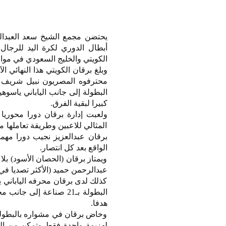
الكويتي والخليج السعودي في موا
وبلغ برقان الكويتي هذا النهائي 
محترفوه المصريون نبيل شريف 
البطولة إلى جانب الياباني ياس
كبيرا لبقية الفرق.
ولعبت إدارة برقان دورا محوريا 
المثالي للاعبين وطريقة تعاملها 
برقان عبدالعزيز نجيب دورا مهم
الواقع بعد كل انتصار.
ويمتاز برقان (الحصان الأسود) بلا
عبدالرحمن حميد (الأكثر تصديا في البطولة بـ55 تصديا) الذي استعان به برقان خ
كذلك لدى برقان محرفه الياباني ي
هدفا.
وخاض برقان في مشواره بالبطولة
لهزيمة واحدة فقط وتمكن من الف