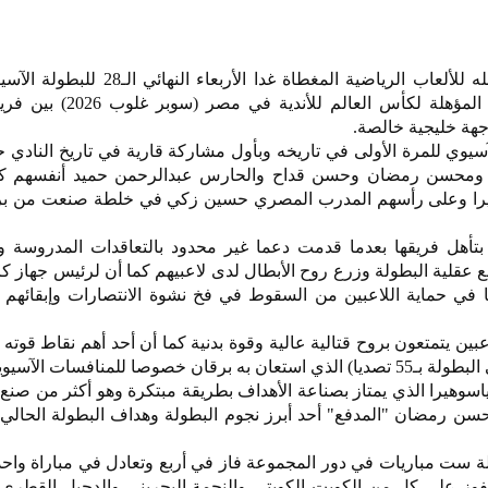
يحتضن مجمع الشيخ سعد العبدالله للألعاب الرياضية المغطاة غدا الأ
أبطال الدوري لكرة اليد للرجال المؤهلة لكأس العا
جهة خليجية خالصة.
الآسيوي للمرة الأولى في تاريخه وبأول مشاركة قارية في تاريخ الناد
ومحسن رمضان وحسن قداح والحارس عبدالرحمن حميد أنفسهم كأ
وهيرا وعلى رأسهم المدرب المصري حسين زكي في خلطة صنعت من برق
بتأهل فريقها بعدما قدمت دعما غير محدود بالتعاقدات المدروسة وت
مع عقلية البطولة وزرع روح الأبطال لدى لاعبيهم كما أن لرئيس جهاز كر
ا في حماية اللاعبين من السقوط في فخ نشوة الانتصارات وإبقائهم
عبين يتمتعون بروح قتالية عالية وقوة بدنية كما أن أحد أهم نقاط قوته
صوصا للمنافسات الآسيوية.
اسوهيرا الذي يمتاز بصناعة الأهداف بطريقة مبتكرة وهو أكثر من صنع 
 ست مباريات في دور المجموعة فاز في أربع وتعادل في مباراة واح
وز على كل من الكويت الكويتي والنجمة البحريني والدحيل القطري 