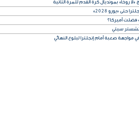
لا روخا» بمونديال كرة القدم للمرة الثانية
 حتى «يورو 2028»
 فضلت أميركا؟
مانشستر سيتي