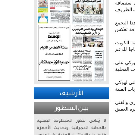
 فهيد العجمي ان موافقة الاتحاد الدولي لهوكي الجليد (iihf) على استضافة
لعام بسبب الظروف
ا التجمع
رفة تعكس
بة للكويت
اجا للدعم
هوكي على
ت المحلية
طني لهوكي
ات الفنية
الأرشيف
ري والفني
بين السطور
ره العميق
لا يُقاس تطور المنظومة الصحية
بالحداثة العمرانية وتحديث الأجهزة