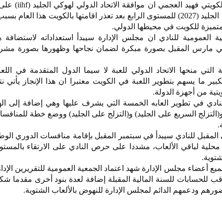
أكد رئيس نادي الألعاب الشتوية الكويتي
الكويت بطولة كأس العالم لهوكي الجليد (2027) للمستوى الرابع بعد تعذر اقامتها بالكويت هذا ا
المتميزة للكويت في محيطها الدولي.
العمومية للنادي ان مجلس الإدارة سيبدأ استعداداته لاستضافة هذ
 في مارس المقبل بصورة مبكرة لضمان نجاحها وظهورها بصورة مش
لتي منحها الاتحاد الدولي للعبة لا سيما الدول المتقدمة في اللع
ير ما يسهم بتطوير اللعبة في الكويت معتبرا ان هذا الإنجاز يأتي نت
يتية من أجهزة الدولة.
لنادي في تطوير العابه الخمسة التي يشرف عليها وهي إضافة إلى ال
) و(التزلج السريع على الجليد) و(التزلج على الجليد) ووضع خطة للمنافسا
.
المقبل للنادي سيبدأ في سبتمبر المقبل بإقامة منافسات الدوري الو
محلية لباقي الألعاب، مشددا على حرص النادي على الارتقاء بالمستوي
شتوية.
ع أعضاء مجلس الإدارة شهد اعتماد الجمعية العمومية للتقريرين الإدا
راقب للحسابات للسنة المالية المقبلة إضافة لعدة بنود أخرى مقدما شك
رهم ودعمهم الدائم لمجلس الإدارة للنهوض بالألعاب الشتوية.