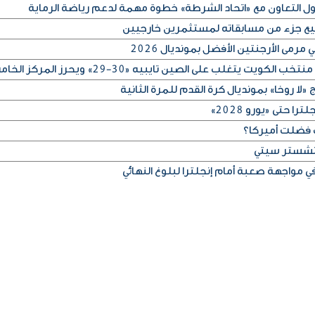
كول التعاون مع «اتحاد الشرطة» خطوة مهمة لدعم رياضة الرماية
بيع جزء من مسابقاته لمستثمرين خارجيين
رمى الأرجنتين الأفضل بمونديال 2026
لا روخا» بمونديال كرة القدم للمرة الثانية
 حتى «يورو 2028»
 فضلت أميركا؟
مانشستر سيتي