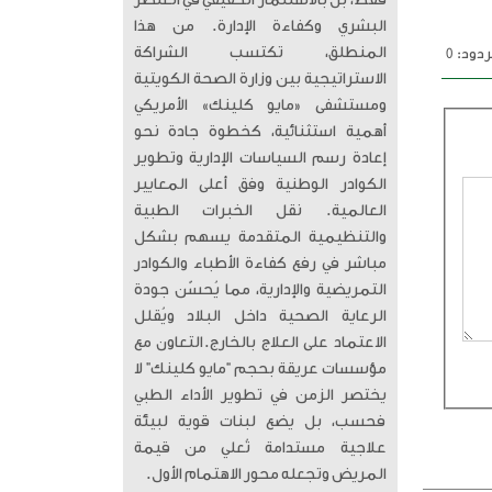
فقط، بل بالاستثمار الحقيقي في العنصر
البشري وكفاءة الإدارة. من هذا
المنطلق، تكتسب الشراكة
دود: 0
الاستراتيجية بين وزارة الصحة الكويتية
ومستشفى «مايو كلينك» الأمريكي
أهمية استثنائية، كخطوة جادة نحو
إعادة رسم السياسات الإدارية وتطوير
الكوادر الوطنية وفق أعلى المعايير
العالمية. ​ نقل الخبرات الطبية
والتنظيمية المتقدمة يسهم بشكل
مباشر في رفع كفاءة الأطباء والكوادر
التمريضية والإدارية، مما يُحسّن جودة
الرعاية الصحية داخل البلاد ويُقلل
الاعتماد على العلاج بالخارج. ​التعاون مع
مؤسسات عريقة بحجم “مايو كلينك” لا
يختصر الزمن في تطوير الأداء الطبي
فحسب، بل يضع لبنات قوية لبيئة
علاجية مستدامة تُعلي من قيمة
المريض وتجعله محور الاهتمام الأول.