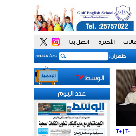
الات
الأخيرة
اتصل بنا
طهران: مضيق هرمز سيظل مغلقا حتى تنتهي التهديدات ضد إير
بحث متقدم
عدد اليوم
T+
|
T-