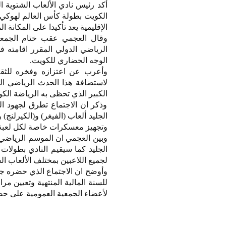
الإقليمية يعد تأكيدا على المكانة 
وقال العجمي عقب ختام الجمعية 
الرياضي الدولي المقرر اقامته
الوجه الحضاري للكويت.
وأعرب عن اعتزازه وفخره للثقة ا
لاستضافة هذا الحدث الرياضي الكب
الكبير الذي تحظى به الرياضة الكو
وذكر ان الاجتماع تطرق لجهود ا
الجليد ألعاب (الفيغر) و(الكيرلنج
وتجهيز معسكرات خاصة لكل لعبة
وبين العجمي ان الموسم الرياضي 
الجليد كما سيقيم النادي بطولات 
لجميع اللاعبين بمختلف الألعاب ال
وأوضح ان الاجتماع الذي حضره جمي
للسنة المالية المنتهية وتعيين م
لأعضاء الجمعية العمومية على حضو