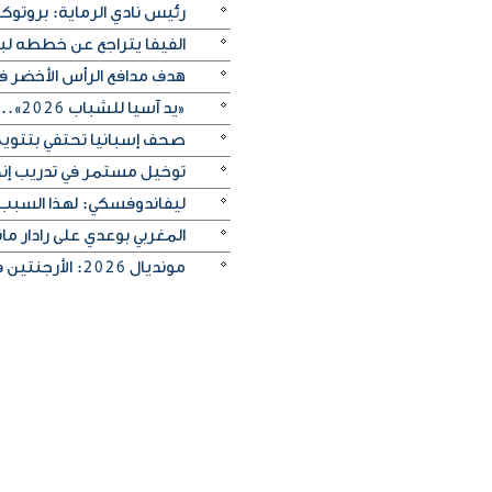
رئيس نادي الرماية: بروتو
الفيفا يتراجع عن خططه ل
هدف مدافع الرأس الأخضر في م
«يد آسيا للشباب 2026».. منتخب الكويت يتغلب على الصين تايبيه «30-29» ويحرز المركز الخامس
صحف إسبانيا تحتفي بتتويج «
توخيل مستمر في تدريب إنجلترا
ليفاندوفسكي: لهذا السبب
المغربي بوعدي على رادار 
مونديال 2026: الأرجنتين في مواجهة صعبة أمام إنجلترا لبلوغ النهائي