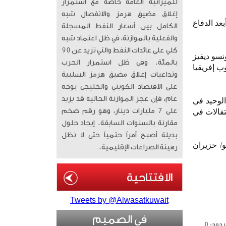
للميزانية العامة خاصة مع استمرار
إغلاق مضيق هرمز والانفصال شبه
لكرة خطيرة من تسديدة تاني أولواسي في الدقيقة 34، كما أبعد الدفاع
الكامل بين أسعار النفط المسجلة
والفعلية بالموازنة، في ظل اعتماد شبه
كلي على عائدات النفط والتي تزيد عن 90
سو ديفيز
بالمئة. وفي ظل استمرار الحرب
رسة من جنوب إفريقيا
وتداعيات إغلاق مضيق هرمز السلبية
على الاقتصاد الكويتي والخليجي بوجه
عام، فإن عجز الموازنة الحالية قد يزيد
الوحيد في
على 7 مليارات دينار، وهو رقم ضخم
حتفالات في
مقارنة بالسنوات السابقة. إيجاد حلول
بديلة أصبح أمراً حتمياً حتى لا نظل
 والمكسيك النسخة الـ23 من كأس العالم لكرة القدم، بين 11 يونيو/ حزيران
رهينة الصراعات الإقليمية.
Tweets by @Alwasatkuwait
في الصميم
دود: 0