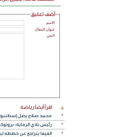
أضف تعليق
الاسم
عنوان المقال
النص
اقرأ أيضاً
رياضة
محمد صلاح يصل إسطنبول ت
رئيس نادي الرماية: بروتو
الفيفا يتراجع عن خططه ل