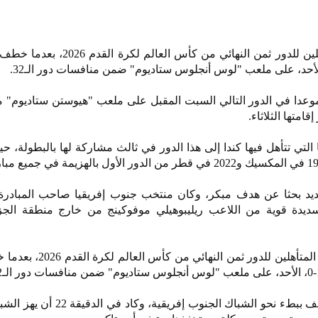
أصبح المنتخب الكندي أول المتأهلين للدور ثمن النهائي من كأس 
وعدا في الدور التالي السبت المقبل على ملعب "هيوستن ستاديوم" م
امتها الثلاثاء.
ا التي تتأهل فيها كندا إلى هذا الدور في ثالث مشاركة لها بالبطولة،
يد بحثا عن هدف مبكر، وكان منتخب جنوب إفريقيا صاحب المبادرة 
سديدة قوية من اللاعب ريليبوهيلي موفوكينج من خارج منطقة الجزاء
[1/37] أصبح المنتخب الكندي أول المتأهلين للدور 
واستمر المنتخب الكندي في الزحف ببطء نحو الشباك الجنوب إ