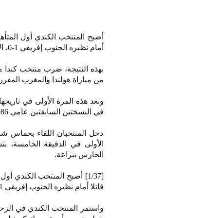
أمام نظيره الجنوب إفريقي 1-0، الأحد، على ملعب "لوس أنجلوس ستاديوم" ضمن منافسات دور الـ32.
بهذه النتيجة، ضرب منتخب كندا م
من مباراة هولندا والمغرب المقرر إق
وتعد هذه المرة الأولى في تاريخه
في النسختين السابقتين عامي 1986 في المكسيك و2022 في قطر من الدور الأول بالهزيمة في جميع مبارياتها.
دخل المنتخبان اللقاء بحماس شد
الأولى في الدقيقة الخامسة، بت
الحارس ببراعة.
قاتلا أمام نظيره الجنوب إفريقي 1-0، الأحد، على ملعب "لوس أنجلوس ستاديوم" ضمن منافسات دور الـ32.