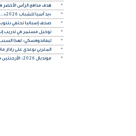
هدف مدافع الرأس الأخضر في م
«يد آسيا للشباب 2026».. منتخب الكويت يتغلب على الصين تايبيه «30-29» ويحرز المركز الخامس
صحف إسبانيا تحتفي بتتويج «
توخيل مستمر في تدريب إنجلترا
ليفاندوفسكي: لهذا السبب
المغربي بوعدي على رادار 
مونديال 2026: الأرجنتين في مواجهة صعبة أمام إنجلترا لبلوغ النهائي