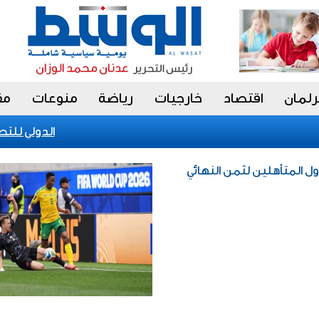
رلمان
اقتصاد
خارجيات
رياضة
منوعات
مق
الكويت تحقق إنجازا عالميا في بينالي fiap الدولي للتصوير 2026 بالب