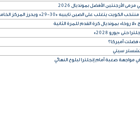
رمى الأرجنتين الأفضل بمونديال 2026
لا روخا» بمونديال كرة القدم للمرة الثانية
 حتى «يورو 2028»
 فضلت أميركا؟
مانشستر سيتي