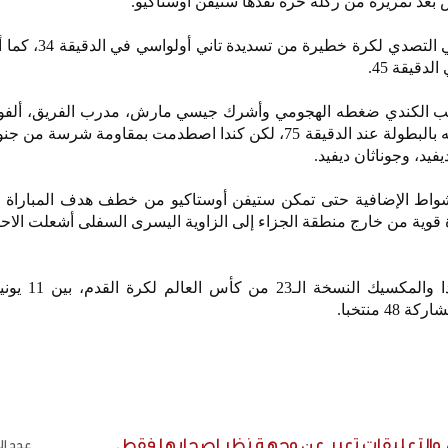
بعد تمريرة من ركلة حرة نفذها ستيفن أوستاكيو.
وتألق الحارس الجنوب إفريقي في التصدي 
قيقة 45.
خب الكندي ضغطه الهجومي وأشرك جيسي مارش، مدرب الفريق، ألفون
العائد من الإصابة في أول ظهور له بالبطولة عند الدقيقة 75، لكن كندا اصطدمت بمقاومة ش
د، وجوناثان ديفيد.
الأشواط الإضافية حتى تمكن ستيفن أوستاكيو من خطف هدف المباراة 
طلق تسديدة قوية من خارج منطقة الجزاء إلى الزاوية اليسرى السفلى أشعلت الا
وتستضيف الولايات المتحدة وكندا
ء والتعليقات تعبر عن وجهة نظر اصحابها فقط.
عدد الر