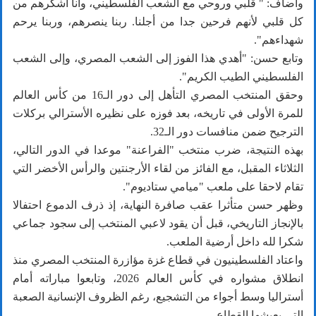
وأضاف: " قلبي وروحي مع الشعب الفلسطيني، وأنا أشكرهم من
كل قلبي لأنهم فرحين جدا من أجلنا. ربنا ينصرهم، وربنا يرحم
شهداءهم".
وتابع حسن: "أهدي هذا الفوز إلى الشعب المصري، وإلى الشعب
الفلسطيني الطيب الكريم".
وحقق المنتخب المصري التأهل إلى دور الـ16 من كأس العالم
للمرة الأولى في تاريخه، بعد فوزه على نظيره الأسترالي بركلات
الترجيح ضمن منافسات دور الـ32.
بهذه النتيجة، ضرب منتخب "الفراعنة" موعدا في الدور التالي،
الثلاثاء المقبل، مع الفائز من لقاء الأرجنتين والرأس الأخضر التي
تقام لاحقا على ملعب "ميامي ستاديوم".
وظهر حسن متأثرا عقب صافرة النهاية، إذ ذرف الدموع احتفالا
بالإنجاز التاريخي، قبل أن يقود لاعبي المنتخب إلى سجود جماعي
شكرا لله داخل أرضية الملعب.
واعتاد الفلسطينيون في قطاع غزة مؤازرة المنتخب المصري منذ
انطلاق مشواره في كأس العالم 2026، وتابعوا مباراته أمام
أستراليا وسط أجواء من التشجيع، رغم الظروف الإنسانية الصعبة
التي يعيشها القطاع.