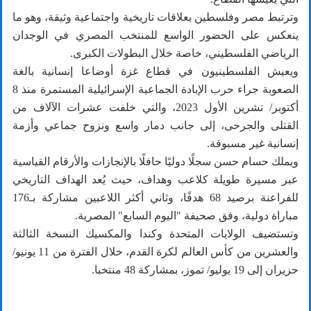
وترتبط مصر وفلسطين بعلاقات تاريخية واجتماعية وثيقة، وهو ما
ينعكس على الحضور الواسع للمنتخب المصري في الوجدان
الرياضي الفلسطيني، خاصة خلال البطولات الكبرى.
ويعيش الفلسطينيون في قطاع غزة أوضاعا إنسانية بالغة
الصعوبة جراء حرب الإبادة الجماعية الإسرائيلية المستمرة منذ 8
أكتوبر/ تشرين الأول 2023، والتي خلفت عشرات الآلاف من
القتلى والجرحى، إلى جانب دمار واسع ونزوح جماعي وأزمة
إنسانية غير مسبوقة.
ويملك حسام حسن سجلًا دوليًا حافلًا بالإنجازات والأرقام القياسية
عبر مسيرة طويلة كلاعب وهداف، حيث يُعد الهداف التاريخي
للفراعنة برصيد 68 هدفًا، وثاني أكثر اللاعبين مشاركة بـ176
مباراة دولية، وفق صحيفة "اليوم السابع" المصرية.
وتستضيف الولايات المتحدة وكندا والمكسيك النسخة الثالثة
والعشرين من كأس العالم لكرة القدم، خلال الفترة من 11 يونيو/
حزيران إلى 19 يوليو/ تموز، بمشاركة 48 منتخبا.