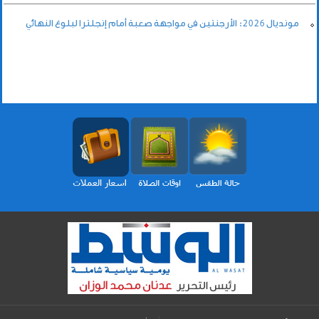
مونديال 2026: الأرجنتين في مواجهة صعبة أمام إنجلترا لبلوغ النهائي