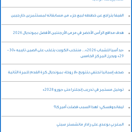
الفيفا يتراجع عن خططه لبيع جزء من مسابقاته لمستثمرين خارجيين
هدف مدافع الرأس الأخضر في مرمى الأرجنتين الأفضل بمونديال 2026
«يد آسيا للشباب 2026».. منتخب الكويت يتغلب على الصين تايبيه «30-
29» ويحرز المركز الخامس
صحف إسبانيا تحتفي بتتويج «لا روخا» بمونديال كرة القدم للمرة الثانية
توخيل مستمر في تدريب إنجلترا حتى «يورو 2028»
ليفاندوفسكي: لهذا السبب فضلت أميركا؟
المغربي بوعدي على رادار مانشستر سيتي