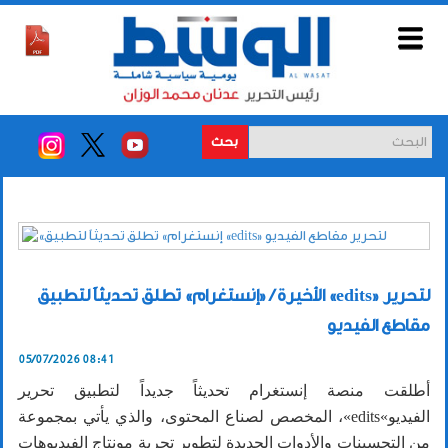
بحث
الأخيرة / «إنستغرام» تطلق تحديثاً لتطبيق «edits» لتحرير
مقاطع الفيديو
05/07/2026 08:41
أطلقت منصة إنستغرام تحديثاً جديداً لتطبيق تحرير
الفيديو»edits»، المخصص لصناع المحتوى، والذي يأتي بمجموعة
من التحسينات والأدوات الجديدة لتطوير تجربة مونتاج الفيديوهات