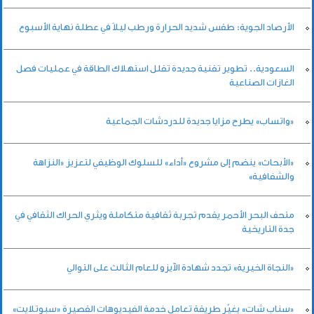
الأرصاد الجوية: طقس شديد الحرارة ورطب ليلاً في عطلة نهاية الأسبوع
السعودية.. تطوير تقنية جديدة تقلل استهلاك الطاقة في عمليات فصل
الغازات الصناعية
«واتساب» يطرح مزايا جديدة للدردشات الجماعية
«الأبحاث» ينضم إلى مشروع «أداء» للسلوك الوظيفي لتعزيز «النزاهة
والشفافية»
متحف البحر الأحمر يقدم تجربة ثقافية متكاملة ويثري الحراك الثقافي في
جدة التاريخية
«النجاة الخيرية» تجدد شهادة الآيزو للعام الثالث على التوالي
«سناب شات» يغيّر طريقة تعامل خدمة الفيديوهات القصيرة «سبوتلايت»