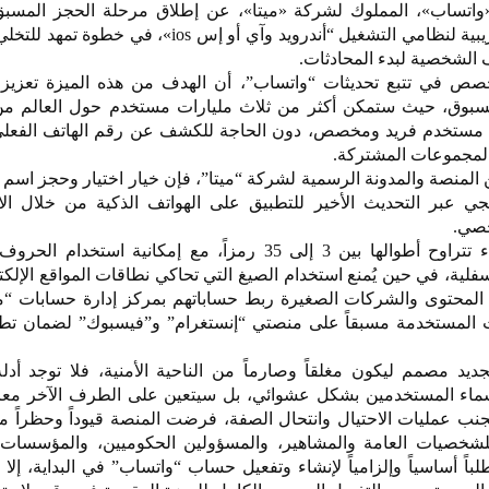
«واتساب»، المملوك لشركة «ميتا»، عن إطلاق مرحلة الحجز المسبق
المستخدمين « على أنظمتها التجريبية لنظامي التشغيل “أندرويد وآي أو إس ios»
ف الشخصية لبدء المحادثات.
قع «wabetainfo» المتخصص في تتبع تحديثات “واتساب”، أن الهدف من هذه الميزة تع
سبوق، حيث ستمكن أكثر من ثلاث مليارات مستخدم حول العالم من
سم مستخدم فريد ومخصص، دون الحاجة للكشف عن رقم الهاتف الفعل
 المجموعات المشتركة.
 عن المنصة والمدونة الرسمية لشركة “ميتا”، فإن خيار اختيار وحجز اسم
يجي عبر التحديث الأخير للتطبيق على الهواتف الذكية من خلال الا
خصي.
وتتيح الشروط الفنية حجز أسماء تتراوح أطوالها بين 3 إلى 35 رمزاً، مع إمكانية اس
فلية، في حين يُمنع استخدام الصيغ التي تحاكي نطاقات المواقع الإلكت
صناع المحتوى والشركات الصغيرة ربط حساباتهم بمركز إدارة حسابات “م
ت المستخدمة مسبقاً على منصتي “إنستغرام” و”فيسبوك” لضمان تطاب
يد مصمم ليكون مغلقاً وصارماً من الناحية الأمنية، فلا توجد أدل
اء المستخدمين بشكل عشوائي، بل سيتعين على الطرف الآخر معر
تجنب عمليات الاحتيال وانتحال الصفة، فرضت المنصة قيوداً وحظراً م
للشخصيات العامة والمشاهير، والمسؤولين الحكوميين، والمؤسسات 
ً أساسياً وإلزامياً لإنشاء وتفعيل حساب “واتساب” في البداية، إلا 