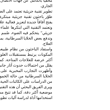
مخفياً بالكامل عن جهات الاتصال
الجاري.
تطوير تقنية جزيئية تعتمد على الض
طوّر باحثون تقنية جزيئية مبتكرة
يفتح آفاقاً جديدة لتعزيز فعالية عل
جزيئي” يتحكم فيه الضوء، صُمم ل
وتدفع بعض الخلايا السرطانية، ب
العلاج.
واستفاد الباحثون من نظام طبيعي 
المكونات يرتبط بمستقبلات الغلوك
أكثر عرضة للعلاجات المتاحة. كما 
يقلل من احتمالات حدوث آثار جانبي
وأظهرت التجارب المخبرية على خل
الخلايا السرطانية من حالة الخمول،
من الدراسات على الكائنات الحية ق
ويرى الفريق البحثي أن هذه التقن
موضعية أكثر دقة، كما قد تتيح م
استخدامها أداة لدراسة آليات تطور 