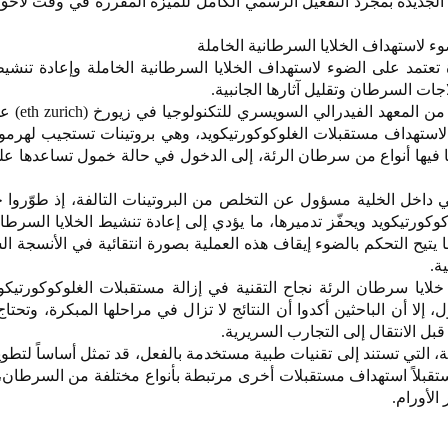
 الجديدة بمجرد التفعيل الرسمي الكامل للميزة المقررة في وقت لاحق
وء لاستهداف الخلايا السرطانية الخاملة
 تعتمد على الضوء لاستهداف الخلايا السرطانية الخاملة وإعادة تنشيط
اجات السرطان وتقليل آثارها الجانبية.
وتعتمد التقنية التي ابتكره
استهداف مستقبلات الغلوكوكورتيكويد، وهي بروتينات تستجيب لهرمون
ما فيها أنواع من سرطان الرئة، إلى الدخول في حالة خمول تساعدها ع
داخل الخلية مسؤول عن التخلص من البروتينات التالفة، إذ طوّروا جزي
وكورتيكويد ويحفّز تدميرها، ما يؤدي إلى إعادة تنشيط الخلايا السرطان
يتيح التحكم بالضوء إيقاف هذه العملية بصورة انتقائية في الأنسجة الس
ة.
ايا سرطان الرئة نجاح التقنية في إزالة مستقبلات الغلوكوكورتيكو
 إلا أن الباحثين أكدوا أن النتائج لا تزال في مراحلها المبكرة، وتحتا
بل الانتقال إلى التجارب السريرية.
ية، التي تستند إلى تقنيات طبية مستخدمة بالفعل، قد تمثل أساساً لتطو
ستقبلاً استهداف مستقبلات أخرى مرتبطة بأنواع مختلفة من السرطان،
الأورام.