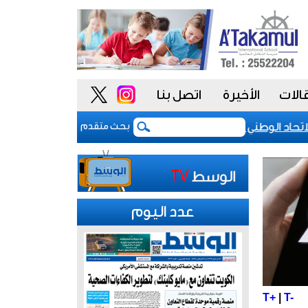
الات
الأخيرة
اتصل بنا
اد الوطني للموظفين: موظفو الكويت سطروا ملحمة وطنية خالدة..
بحث متقدم
عدد اليوم
T+
|
T-