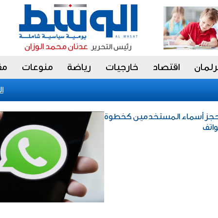
رلمان
اقتصاد
خارجيات
رياضة
منوعات
مق
الاتح
ة حجز أسماء المستخدمين كخطوة
واتف