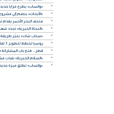
«واتساب» يطرح مزايا جديد
«الأبحاث» ينضم إلى مشروع 
متحف البحر الأحمر يقدم تج
«النجاة الخيرية» تجدد شهادة
«سناب شات» يغيّر طريقة 
روسيا تخطط لتطوير 3 لقاحات جديدة للسرطان
قطر.. فتح باب المشاركة في 
«السلام الخيرية» نفذت مشروع «إبصار
«واتساب» تطلق ميزة جديدة