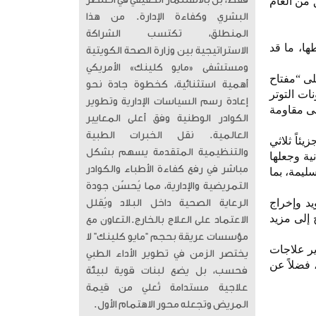
فقط، بل بالاستثمار الحقيقي في العنصر
 من العام
البشري وكفاءة الإدارة. من هذا
المنطلق، تكتسب الشراكة
ها، ما قد
الاستراتيجية بين وزارة الصحة الكويتية
ومستشفى «مايو كلينك» الأمريكي
ا علماء من المعهد الفيدرالي السويسري للتكنولوجيا في زيورخ (eth zurich) على “مفتاح
أهمية استثنائية، كخطوة جادة نحو
ات التوتر
إعادة رسم السياسات الإدارية وتطوير
لى مقاومة
الكوادر الوطنية وفق أعلى المعايير
العالمية. ​ نقل الخبرات الطبية
ئاً ثلاثي
والتنظيمية المتقدمة يسهم بشكل
ية وجعلها
مباشر في رفع كفاءة الأطباء والكوادر
ليمة، بما
التمريضية والإدارية، مما يُحسّن جودة
يد وإخراج
الرعاية الصحية داخل البلاد ويُقلل
ج إلى مزيد
الاعتماد على العلاج بالخارج. ​التعاون مع
مؤسسات عريقة بحجم “مايو كلينك” لا
ير علاجات
يختصر الزمن في تطوير الأداء الطبي
 فضلاً عن
فحسب، بل يضع لبنات قوية لبيئة
علاجية مستدامة تُعلي من قيمة
المريض وتجعله محور الاهتمام الأول.