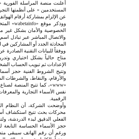
أعلنت منصة المراسلة الفورية 
عن الإلزام بمشاركة أرقام الهوات
ووذكر مو
الخصوصية والأمان بشكل غير م
والاتصال المباشر عبر تبادل ا
المحادثة الجدد أو المشاركين في
ووفقاً للبيانات التقنية الصادرة
متاح حالياً بشكل اختياري وتدر
الإعدادات ثم تبويب الحساب الش
والأرقام، والنقاط، والشرطات الس
«www»، كما تتيح المنصة ل
نفس الأسماء التجارية والمعرفا
الرقمية.
وأوضحت الشركة، أن النظام الجد
محركات بحث تتيح استكشاف أسم
الفعلي الدقيق لبدء الدردشة، ول
حجز الأسماء الحساسة التابعة 
ورغم أن رقم الهاتف سيبقى متطلبا