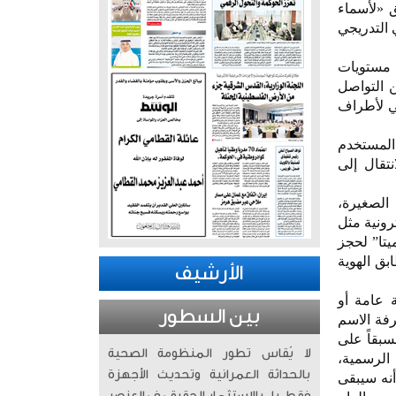
 «لأسماء
، في خطوة تمهد للتخلي التدريجي
زيز مستويات
 التواصل
ي لأطراف
 المستخدم
نتقال إلى
تخدام الحروف الصغيرة،
رونية مثل
يتا” لحجز
ق الهوية
الأرشيف
ة عامة أو
بين السطور
فة الاسم
سبقاً على
لا يُقاس تطور المنظومة الصحية
الرسمية،
بالحداثة العمرانية وتحديث الأجهزة
أنه سيبقى