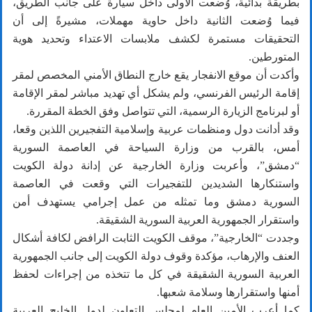
بطريقة بدائية، وُضعت الأولى داخل سيارة على جانب الطريق،
فيما وُضعت الثانية داخل حاوية مهملات، مشيرةً إلى أن
التحقيقات مستمرة لكشف ملابسات الاعتداء وتحديد هوية
المتورطين.
وأكدت أن موقع الانفجار يقع خارج النطاق الأمني المخصص لمقر
إقامة الرئيس الفرنسي، ولم يشكل أي تهديد مباشر لمقر الإقامة
أو لبرنامج الزيارة الرسمية، التي تتواصل وفق الخطة المقررة.
وقد أدانت دول ومنظمات عربية وإسلامية التفجيرين اللذين وقعا،
أمس، بالقرب من وزارة السياحة في العاصمة السورية
“دمشق”، وأعربت وزارة الخارجية عن إدانة دولة الكويت
واستنكارها الشديدين للتفجيرات التي وقعت في العاصمة
السورية دمشق وما تمثله من عمل إجرامي يستهدف أمن
واستقرار الجمهورية العربية السورية الشقيقة.
وجددت “الخارجية”، موقف الكويت الثابت الرافض لكافة أشكال
العنف والإرهاب، مؤكدة وقوف دولة الكويت إلى جانب الجمهورية
العربية السورية الشقيقة في كل ما تتخذه من إجراءات لحفظ
أمنها واستقرارها وسلامة شعبها.
كما أعرب الأمين العام لمجلس التعاون لدول الخليج العربية