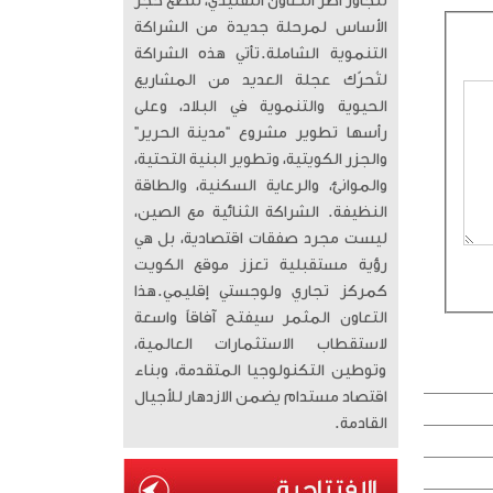
تتجاوز أطر التعاون التقليدي، لتضع حجر
الأساس لمرحلة جديدة من الشراكة
التنموية الشاملة. ​تأتي هذه الشراكة
لتُحرّك عجلة العديد من المشاريع
الحيوية والتنموية في البلاد، وعلى
رأسها تطوير مشروع “مدينة الحرير”
والجزر الكويتية، وتطوير البنية التحتية،
والموانئ، والرعاية السكنية، والطاقة
النظيفة. الشراكة الثنائية مع الصين،
ليست مجرد صفقات اقتصادية، بل هي
رؤية مستقبلية تعزز موقع الكويت
كمركز تجاري ولوجستي إقليمي. ​هذا
التعاون المثمر سيفتح آفاقاً واسعة
لاستقطاب الاستثمارات العالمية،
وتوطين التكنولوجيا المتقدمة، وبناء
اقتصاد مستدام يضمن الازدهار للأجيال
القادمة.