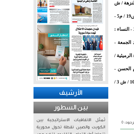
وان البغلي / النزهة / ش
خالد بدر نجم الشرف - السن: 88 - شيع - الرجال : الجابرية / ق5 / ش 9 / م34 - النساء : العديلية / ق1 / ش19 / م5 -
عواطف مبارك جبر الحزمي - السن: 57 - شيعت - الرجال : الروضة / ق5 / ش احمد صالح السبيعي / م 3 - النساء :
ع بعد صلاة عصر غد الجمعة -
ن / الرميثية /
مسجد الامام الحسن -
خيران سالم سعد المعيوف - السن: 71 - شيع - الرجال : مشرف / ق 3 / ش1 / م 25 - النساء : سلوى / ق 10 / ش 3 /
الأرشيف
بين السطور
تُمثّل الاتفاقيات الاستراتيجية بين
دود: 0
الكويت والصين نقطة تحول محورية