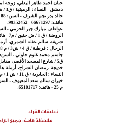
دمشق - النساء : الرميثية / ق3 / ش احمد بن حنبل / ج 37 / م 9 - هاتف: 99600964.
هاتف: 66671297 - 99352452.
الروضة / ق 1 / ش حنين / م7 - هاتف: 66155899 - 50700911.
الرجال : قرطبة / ق 4 / ش3 / م 18 - النساء : غرناطة / ق 1 / ش الأول / م 14 - هاتف: 55555946.
ق5 / شارع المسجد الأقصى مقابل حسينية سيد محمد - هاتف: 99333893 - 98999980.
النساء : الجابرية / ق 11 / ش 1 / م 53 - هاتف: 96684668 - 25317261.
م 25 - هاتف: 65181717.
تعليقات القراء
ملاحظة هامة: جميع الارا