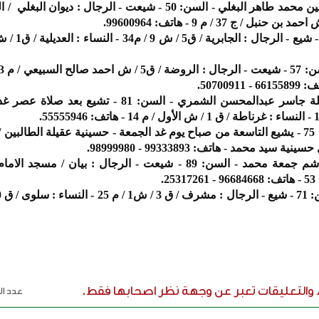
حنان احمد طاهر البغلي، زوجة امين محمد طاهر البغلي - السن: 50 - شيعت - الرجال : دي
شريفة سالم غفلة الشمري، أرملة جاسر عبدالمحسن الشمري - السن: 81 - تشي
جاسم محمد غلوم جاولي - السن: 75 - يشيع التاسعة من صباح يوم غد الجمعة - حسينية عقيلة الطالبي
خديجة رمضان الشراح، أرملة هاشم جمعة محمد - السن: 89 - شيعت - الرجال : بيان / 
ء والتعليقات تعبر عن وجهة نظر اصحابها فقط.
عدد الر