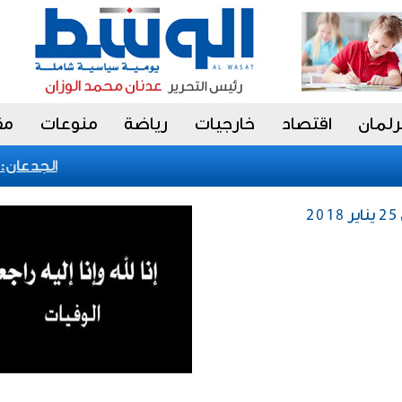
رلمان
اقتصاد
خارجيات
رياضة
منوعات
مق
الجدعان: نظا
2