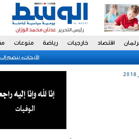
رلمان
اقتصاد
خارجيات
رياضة
منوعات
مق
«الأبحاث» ينضم إلى مش