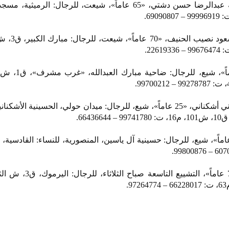
سكينة درويش أحمد جزاع، أرملة عبدالرضا حسن دشتي، «65 عاماً»، شيعت، للرجال: ال
690.
محمد محمود مصطفى محمد مندني أشكناني، «25 عاماً»، شيع، للرجال: ميدان حولي، الحسينية الأ
664.
ل يوسف خلف الرامزي، «57 عاماً»، شيع، للرجال: حسينية آل ياسين، المنصورية، للنساء: القادس