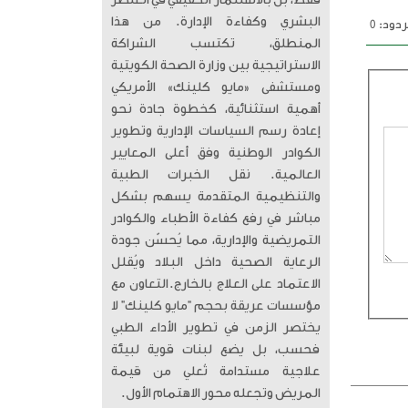
فقط، بل بالاستثمار الحقيقي في العنصر
البشري وكفاءة الإدارة. من هذا
دود: 0
المنطلق، تكتسب الشراكة
الاستراتيجية بين وزارة الصحة الكويتية
ومستشفى «مايو كلينك» الأمريكي
أهمية استثنائية، كخطوة جادة نحو
إعادة رسم السياسات الإدارية وتطوير
الكوادر الوطنية وفق أعلى المعايير
العالمية. ​ نقل الخبرات الطبية
والتنظيمية المتقدمة يسهم بشكل
مباشر في رفع كفاءة الأطباء والكوادر
التمريضية والإدارية، مما يُحسّن جودة
الرعاية الصحية داخل البلاد ويُقلل
الاعتماد على العلاج بالخارج. ​التعاون مع
مؤسسات عريقة بحجم “مايو كلينك” لا
يختصر الزمن في تطوير الأداء الطبي
فحسب، بل يضع لبنات قوية لبيئة
علاجية مستدامة تُعلي من قيمة
المريض وتجعله محور الاهتمام الأول.