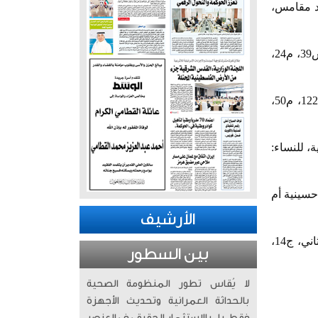
رميثية، مسجد مقامس،
لولوه محمد عبدالرحمن، أرملة سعود نصيب الحنيف، «70 عاماً»، شيعت، للرجال: مبارك الكبير، ق3، ش39، م24،
سلمان حسين الشعيب، «77 عاماً»، شيع، للرجال: ضاحية مبارك العبدالله، «غرب مشرف»، ق1، ش122، م50،
شكنانية، للنساء:
ية، حسينية أم
الأرشيف
صالح خليل إبراهيم التميمي، «79 عاماً»، التشييع التاسعة صباح الثلاثاء، للرجال: اليرموك، ق3، ش الثاني، ج14،
بين السطور
لا يُقاس تطور المنظومة الصحية
بالحداثة العمرانية وتحديث الأجهزة