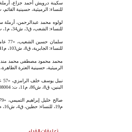
للنساء: الرميثية، حسينية القائم، ت: 99996919 – 90807
للنساء: الشعب، ق3، ش34، م1، ت: 99676474 – 22619336.
للنساء: الجابرية، ق8، ش103، م41، ت: 99278787 – 99700212.
الرميثية، حسينية العترة الطاهرة، ق10، ش101، م16، ت: 99741780 – 36644
نبي
البنين، ق8، ش86، م11، ت: 60708004 – 99800876.
م19، للنساء: حطين، ق4، ش16، م63، ت: 66228017 – 97264774.
تعليقات القراء