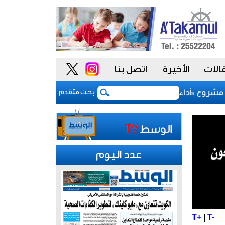
الات
الأخيرة
اتصل بنا
روع «أداء» للسلوك الوظيفي لتعزيز «النزاهة والشفافية»
بحث متقدم
عدد اليوم
T+
|
T-