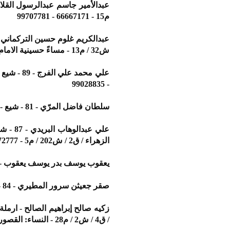
م15 - 66667171 - 99707781
ش32 / م13 - مساءً حسينية الامام الحسين / سلوى - 67670606 - 94448779
- 99028835
سلطان فاضل المرّي - 81 - شيع - العمرية / ق2 / ش1 / م17 - 94000797 - 99401007
الزهراء / ق2 / ش202 / م5 - 94972777 - 66569896
يعقوب يوسف بدر يوسف يعقوب - 26 - شيع - الحسينية الاشكنانية / ميدان حولي - 66688878 - 885936
صقر جعيثن سرور المطيري - 84 - شيع - الفروانية / ق2 / ش79 / م8 - 97111536
/ ق4 / ش2 / م28 - النساء: القصور / ق1 / ش5 / م23 - 99595891 - 60767555