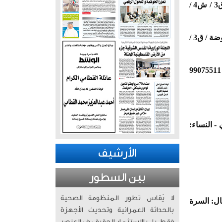
عبدالأمير جاسم عبدالرسول القلاف - 74 - شيع - الرجال: مسجد البحارنة / الدعية - النساء: العارضية / ق3 / ش4 /
عبدالكريم غلوم حسين التركماني - 85 - شيع - الرجال: بيان / مسجد الامام الحسن /(صباحاً) - النساء: الروضة / ق3 /
علي محمد علي الفرج - 89 - شيع - الرجال: حطين / ق2 / ش213 / م6 - النساء: السرة / ق4 / ش9 / م28 - 99075511
 / ديوان البريدي - النساء:
الأرشيف
بين السطور
لا يُقاس تطور المنظومة الصحية
خميس - الرجال: السرة
بالحداثة العمرانية وتحديث الأجهزة