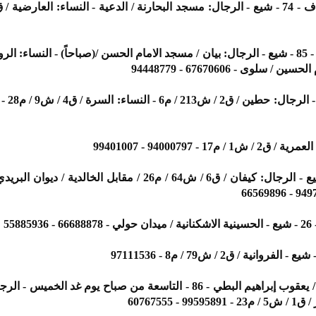
علي عبدالوهاب البريدي - 87 - شيع - الرجال: كيفان / ق6 / ش64 / م26 / مقابل الخالدية
55
زكيه صالح إبراهيم الصالح - ارملة/ يعقوب إبراهيم البطي - 86 - التاسعة من صباح يوم غد ال