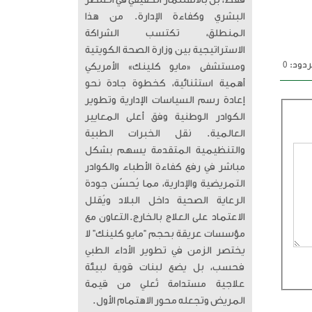
فقط، بل بالاستثمار الحقيقي في العنصر
البشري وكفاءة الإدارة. من هذا
المنطلق، تكتسب الشراكة
الاستراتيجية بين وزارة الصحة الكويتية
دود: 0
ومستشفى «مايو كلينك» الأمريكي
أهمية استثنائية، كخطوة جادة نحو
إعادة رسم السياسات الإدارية وتطوير
الكوادر الوطنية وفق أعلى المعايير
العالمية. ​ نقل الخبرات الطبية
والتنظيمية المتقدمة يسهم بشكل
مباشر في رفع كفاءة الأطباء والكوادر
التمريضية والإدارية، مما يُحسّن جودة
الرعاية الصحية داخل البلاد ويُقلل
الاعتماد على العلاج بالخارج. ​التعاون مع
مؤسسات عريقة بحجم “مايو كلينك” لا
يختصر الزمن في تطوير الأداء الطبي
فحسب، بل يضع لبنات قوية لبيئة
علاجية مستدامة تُعلي من قيمة
المريض وتجعله محور الاهتمام الأول.