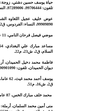
تلفون: 99706444، 97289006، النساء: الشامية، ق6، ش62، م15، تلفون: 55151215.
99909890، النساء: الفردوس، ق2، شارع الأول، ج10، م46، تلفون: 99688457.
موضي فيصل فرحان النامي، 11 عاما، (شيعت)، الصباحية، ق2، ش7، م199، تلفون: 55511192.
السلام، ق2، ش23، م22.
ديوان الحميدان، تلفون: 90901090، النساء: القادسية، ق7، ش77، م8، تلفون: 66188999.
ق2، ش16، م51.
محمد خلف مبارك الخس، 87 عاما، (يشيع التاسعة صباح غد الأربعاء)، العارضية، ق2، ش1، م42، تلفون: 99422279.