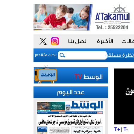
الات
الأخيرة
اتصل بنا
نيف السيادي للكويت عند «-aa» مع نظرة مستقبلية مستقرة
بعد 5 أشهر من الحرب.. بوادر اتفاق "وشيك" لفتح مضيق هرمز
بحث متقدم
عدد اليوم
T+
|
T-