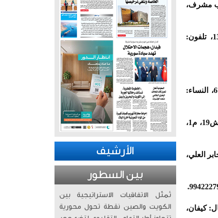
 الوزان، غرب مشرف،
عوض خليف عجيل اللغاوه الشمري، 88 عاما، (شيع)، الرجال: الجهراء، القصر، ق1، ش4، ج2، م13، تلفون:
مساعد مبارك علي البغدادي، 64 عاما، (شيع)، الرجال: المسايل، ق4، ش404، م17، تلفون: 67744007، النساء:
فاطمة محمد دخيل الحميدان، أرملة: حمد علي العريفان، 82 عاما، (شيعت)، الرجال: الشامية، ق10، ش19، م1،
الأرشيف
، ق4، ش42، م17، تلفون: 66383663، النساء: جابر العلي،
بين السطور
تُمثّل الاتفاقيات الاستراتيجية بين
الكويت والصين نقطة تحول محورية
عاء)، الرجال: كيفان،