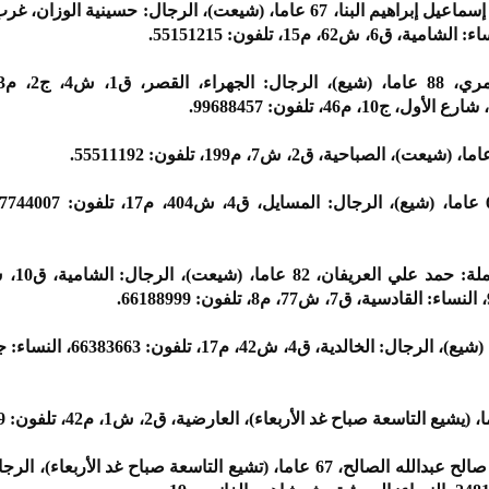
حياة يوسف حسين دشتي، زوجة: إسماعيل إبراهيم البنا، 67 عاما، (شيعت)، الرجال: حسينية
يوسف أحمد محمد غيث، 62 عاما، (شيع)، الرجال: الخالدية
منى أمين محمد السلمان، أرملة: صالح عبدالله الصالح، 67 عاما، (تشيع التاسعة صباح غد الأرب