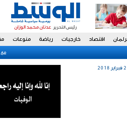
رلمان
اقتصاد
خارجيات
رياضة
منوعات
مق
«فيتش» تؤكد التص