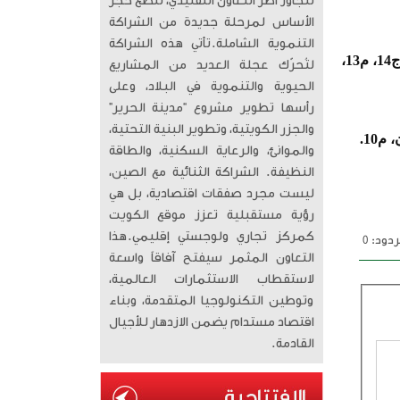
تتجاوز أطر التعاون التقليدي، لتضع حجر
الأساس لمرحلة جديدة من الشراكة
التنموية الشاملة. ​تأتي هذه الشراكة
ناجي أحمد عبدالعزيز المليفي، 63 عاما، (يشيع بعد صلاة عصر غد الأربعاء)، الرجال: اليرموك، ق2، ش1، ج14، م13،
لتُحرّك عجلة العديد من المشاريع
الحيوية والتنموية في البلاد، وعلى
رأسها تطوير مشروع “مدينة الحرير”
والجزر الكويتية، وتطوير البنية التحتية،
والموانئ، والرعاية السكنية، والطاقة
النظيفة. الشراكة الثنائية مع الصين،
ليست مجرد صفقات اقتصادية، بل هي
رؤية مستقبلية تعزز موقع الكويت
كمركز تجاري ولوجستي إقليمي. ​هذا
دود: 0
التعاون المثمر سيفتح آفاقاً واسعة
لاستقطاب الاستثمارات العالمية،
وتوطين التكنولوجيا المتقدمة، وبناء
اقتصاد مستدام يضمن الازدهار للأجيال
القادمة.