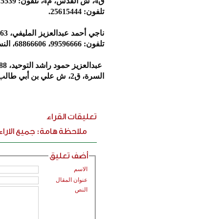
ق4، ش القدس، م4، تلفون: 24815539، النساء: الرميثية، ش شاهين الغانم، م19،
تلفون: 25615444.
تلفون: 99596666، 68866606، النساء: السلام، ق2، ش219، م32، تلفون: 65005622.
عبدالعزيز حمود راشد التوحيد، 88 عاما، (يشيع بعد صلاة عصر غد الأربعاء)، الرجال: ديوان التوحيد،
السرة، ق2، ش علي بن أبي طالب، تلفون: 51616198، النساء: الروضة، ق5، ش مشاري عبدالله الروضان، م10.
تعليقات القراء
ملاحظة هامة: جميع الارا
أضف تعليق
الاسم
عنوان المقال
النص