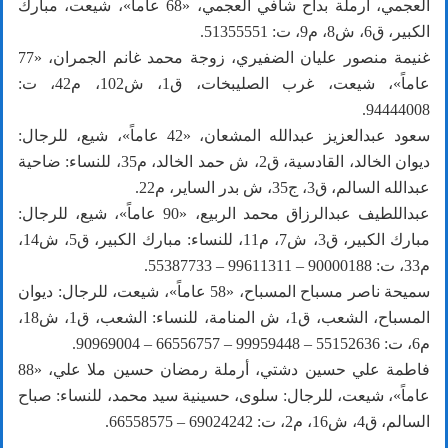
العجمي، أرملة بداح شافي العجمي، «68 عاماً»، شيعت، مبارك
الكبير، ق6، ش8، م9، ت: 51355551.
غنيمة منصور عليان الضفيري، زوجة محمد غانم الجمران، «77
عاماً»، شيعت، غرب الصليبخات، ق1، ش102، م42، ت:
94444008.
سعود عبدالعزيز عبدالله المشعان، «42 عاماً»، شيع، للرجال:
ديوان الخالد، القادسية، ق2، ش حمد الخالد، م35، للنساء: ضاحية
عبدالله السالم، ق3، ج35، ش بدر الساير، م22.
عبداللطيف عبدالرزاق محمد الربيع، «90 عاماً»، شيع، للرجال:
مبارك الكبير، ق3، ش7، م11، للنساء: مبارك الكبير، ق5، ش14،
م33، ت: 90000188 – 99611311 – 55387733.
سميحة ناصر مسباح المسباح، «58 عاماً»، شيعت، للرجال: ديوان
المسباح، الشعب، ق1، ش المنامة، للنساء: الشعب، ق1، ش18،
م6، ت: 55152636 – 99959448 – 66556757 – 90969004.
فاطمة علي حسين دشتي، أرملة رمضان حسين ملا علي، «88
عاماً»، شيعت، للرجال: سلوى، حسينية سيد محمد، للنساء: صباح
السالم، ق4، ش16، م2، ت: 69024242 – 66558575.