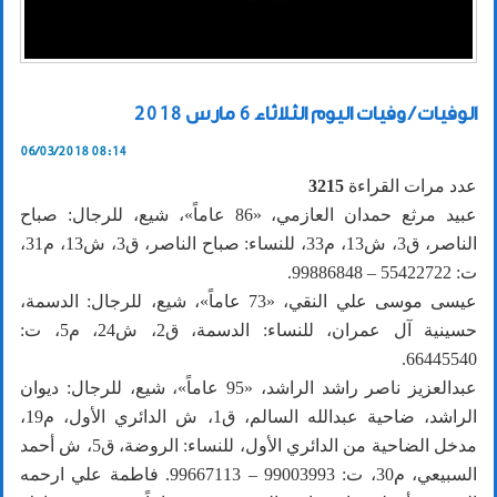
الوفيات / وفيات اليوم الثلاثاء 6 مارس 2018
06/03/2018 08:14
عدد مرات القراءة
3215
عبيد مرثع حمدان العازمي، «86 عاماً»، شيع، للرجال: صباح
الناصر، ق3، ش13، م33، للنساء: صباح الناصر، ق3، ش13، م31،
ت: 55422722 – 99886848.
عيسى موسى علي النقي، «73 عاماً»، شيع، للرجال: الدسمة،
حسينية آل عمران، للنساء: الدسمة، ق2، ش24، م5، ت:
66445540.
عبدالعزيز ناصر راشد الراشد، «95 عاماً»، شيع، للرجال: ديوان
الراشد، ضاحية عبدالله السالم، ق1، ش الدائري الأول، م19،
مدخل الضاحية من الدائري الأول، للنساء: الروضة، ق5، ش أحمد
السبيعي، م30، ت: 99003993 – 99667113. فاطمة علي ارحمه