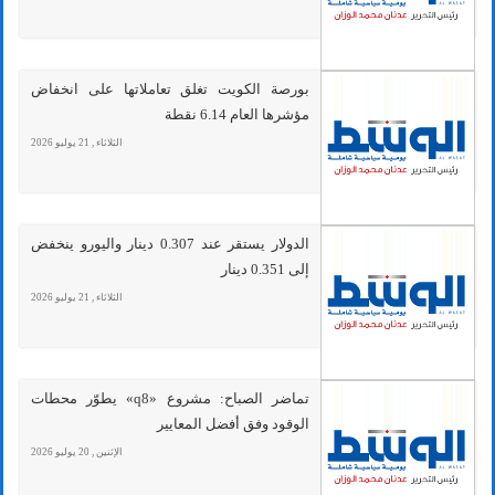
بورصة الكويت تغلق تعاملاتها على انخفاض
مؤشرها العام 6.14 نقطة
الثلاثاء , 21 يوليو 2026
الدولار يستقر عند 0.307 دينار واليورو ينخفض
إلى 0.351 دينار
الثلاثاء , 21 يوليو 2026
تماضر الصباح: مشروع «q8» يطوّر محطات
الوقود وفق أفضل المعايير
الإثنين , 20 يوليو 2026