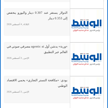
الدولار يستقر عند 0.307 دينار واليورو ينخفض
إلى 0.353 دينار
الثلاثاء , 4 أغسطس 2026
«وربة» يدشن أول agentic ai مصرفي صوتي في
العالم عبر التطبيق
الإثنين , 3 أغسطس 2026
بودي: «مكافحة التستر التجاري» يحمي الاقتصاد
الوطني
الإثنين , 3 أغسطس 2026