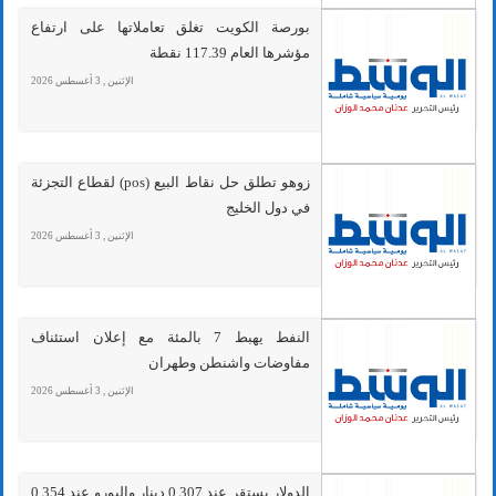
بورصة الكويت تغلق تعاملاتها على ارتفاع
مؤشرها العام 117.39 نقطة
الإثنين , 3 أغسطس 2026
زوهو تطلق حل نقاط البيع (pos) لقطاع التجزئة
في دول الخليج
الإثنين , 3 أغسطس 2026
النفط يهبط 7 بالمئة مع إعلان استئناف
مفاوضات واشنطن وطهران
الإثنين , 3 أغسطس 2026
الدولار يستقر عند 0.307 دينار واليورو عند 0.354