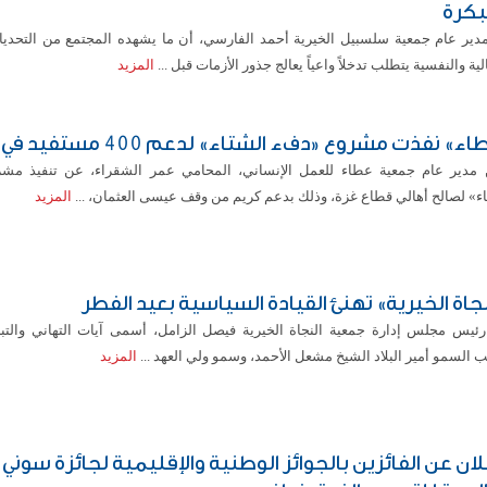
بكرة
مدير عام جمعية سلسبيل الخيرية أحمد الفارسي، أن ما يشهده المجتمع من التحديا
لية والنفسية يتطلب تدخلاً واعياً يعالج جذور الأزمات قبل ...
المزيد
ء» نفذت مشروع «دفء الشتاء» لدعم 400 مستفيد في «غزة»
 مدير عام جمعية عطاء للعمل الإنساني، المحامي عمر الشقراء، عن تنفيذ مش
اء» لصالح أهالي قطاع غزة، وذلك بدعم كريم من وقف عيسى العثمان، ...
المزيد
نجاة الخيرية» تهنئ القيادة السياسية بعيد الفطر
رئيس مجلس إدارة جمعية النجاة الخيرية فيصل الزامل، أسمى آيات التهاني والتب
السمو أمير البلاد الشيخ مشعل الأحمد، وسمو ولي العهد ...
المزيد
علان عن الفائزين بالجوائز الوطنية والإقليمية لجائزة سوني