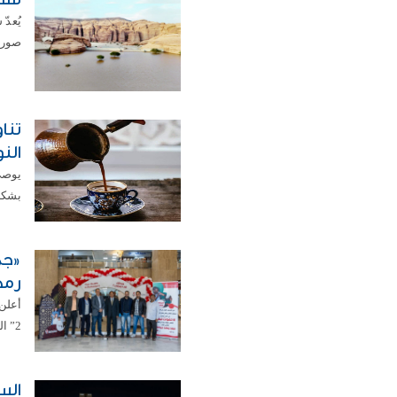
يُعدّ
صورةٍ
تنا
الن
يوصي
بشكل
رمضا
أعلن
2” التي أُقيمت خلال شهر رمضان المبارك في سوق عقارات الكويت ...