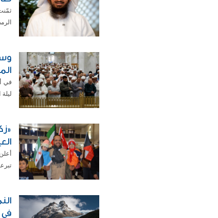
ثمّنت
الرمضانية لعام 026
وسط
الم
في أ
ليلة 
«زك
الع
أعلن
تبرع
الن
في 