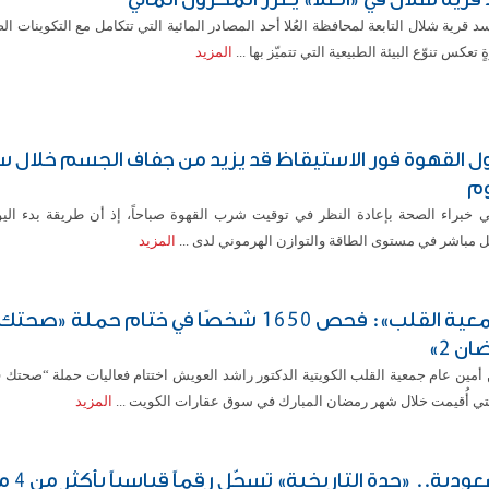
 سد قرية شلال التابعة لمحافظة العُلا أحد المصادر المائية التي تتكامل مع التكوينات ا
 تعكس تنوّع البيئة الطبيعية التي تتميّز بها ...
المزيد
ول القهوة فور الاستيقاظ قد يزيد من جفاف الجسم خلال 
وم
 خبراء الصحة بإعادة النظر في توقيت شرب القهوة صباحاً، إذ أن طريقة بدء اليو
 مباشر في مستوى الطاقة والتوازن الهرموني لدى ...
المزيد
«جمعية القلب»: فحص 1650 شخصًا في ختام حملة «صح
ن 2»
 أمين عام جمعية القلب الكويتية الدكتور راشد العويش اختتام فعاليات حملة “صحتك
المزيد
السعودية.. «ج