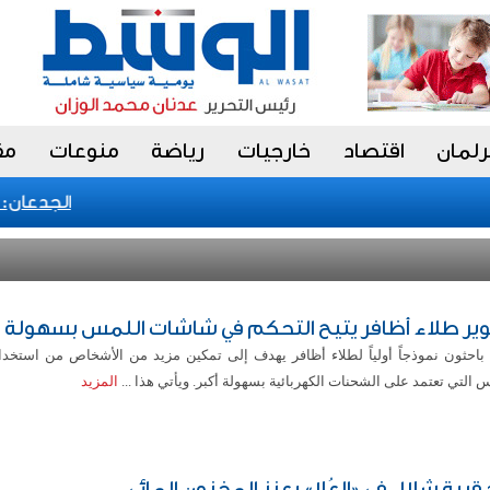
رلمان
اقتصاد
خارجيات
رياضة
منوعات
مق
الجدعان: نظا
ير طلاء أظافر يتيح التحكم في شاشات اللمس بسهولة
باحثون نموذجاً أولياً لطلاء أظافر يهدف إلى تمكين مزيد من الأشخاص من استخ
 التي تعتمد على الشحنات الكهربائية بسهولة أكبر. ويأتي هذا ...
المزيد
قرية شلال في «العُلا» يعزز المخزون المائي