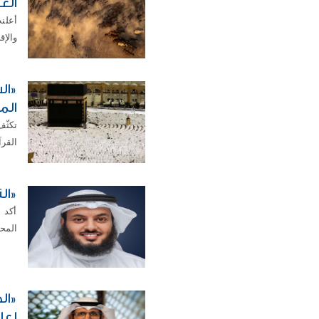
الع
أعلن
والإقليمية لعام 2026
«ال
الم
تكثّف
القرآ
«ال
أكد 
المحس
«ال
لعام 6