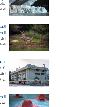
الحاد
الس
الط
الحيا
500 ألف من الر
من 500 ألف من لاجئي الروهينغا عبر محتوى توعوي ...
الص
تعزي