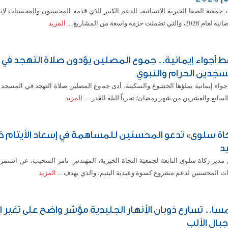
 جمعية الصفا الخيرية الإنسانية، الدعم الكبير الذي قدمه المحسنون والمحسنات لإن
2، والتي تضمنت حزمة واسعة من المشاريع ...
المزيد
 أجواء إيمانية.. جموع المصلين يؤدون صلاة التهجد في
سجدين الحرام والنبوي
جواء إيمانية يملؤها الخشوع والسكينة، أدى جموع المصلين صلاة التهجد في المسجد 
السابع والعشرين من شهر رمضان؛ تحرياً لليلة القدر. ...
المزيد
اة سلوى» تدعو المحسنين للمساهمة في إسعاد الأيتام خ
يد
 مدير زكاة سلوى التابعة لجمعية النجاة الخيرية، المهندس ثامر السحيب، عن استمرا
ات المحسنين لدعم مشروع كسوة وعيدية اليتيم، والذي يهدف ...
المزيد
مسا.. تسارع ذوبان الأنهار الجليدية مؤشر واضح على تغير ا
جبال الألب