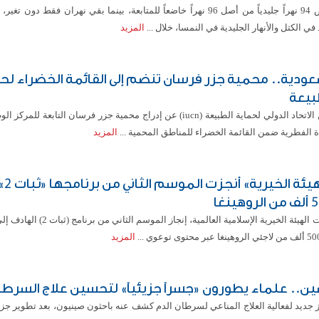
تقلص 94 نهراً جليدياً من أصل 96 نهراً خاضعاً للمتابعة، بينما بقي نهران فقط دون تغ
 في الكتل والأنهار الجليدية في النمسا، خلال ...
المزيد
عودية.. محمية جزر فرسان تنضم إلى القائمة الخضراء لح
بيعة
أعلن الاتحاد الدولي لحماية الطبيعة (iucn) عن إدراج محمية جزر فرسان التابعة للم
ة الفطرية ضمن القائمة الخضراء للمناطق المحمية ...
المزيد
«الهي
وهينغا
أعلنت الهيئة الخيرية الإسلامية العالمية، إنجاز المو
المزيد
ين.. علماء يطورون «جسراً جزيئياً» لتحسين علاج السرطا
ز جديد لفعالية العلاج المناعي لسرطان الدم كشف عنه باحثون صينيون، بعد تطوير ج