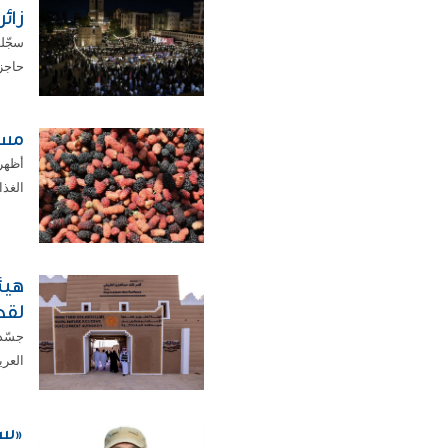
زائ
حاجز 4 ملايين زائر من المواطنين والمقيمين وال
مست
أظهر
الغذا
هيئ
لقص
جسّدت
العري
«سل