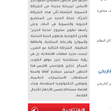
تتجاوز أطر التعاون التقليدي، لتضع حجر
الأساس لمرحلة جديدة من الشراكة
منطقة جدة التاريخية رقماً قياسياً في أعداد الزوار خلال شهر رمضان لعام 1447هـ، متجاوزة
التنموية الشاملة. ​تأتي هذه الشراكة
لتُحرّك عجلة العديد من المشاريع
الحيوية والتنموية في البلاد، وعلى
رأسها تطوير مشروع “مدينة الحرير”
والجزر الكويتية، وتطوير البنية التحتية،
ار النظام
والموانئ، والرعاية السكنية، والطاقة
النظيفة. الشراكة الثنائية مع الصين،
ليست مجرد صفقات اقتصادية، بل هي
رؤية مستقبلية تعزز موقع الكويت
كمركز تجاري ولوجستي إقليمي. ​هذا
تاريخي
التعاون المثمر سيفتح آفاقاً واسعة
لاستقطاب الاستثمارات العالمية،
ر التاريخي
وتوطين التكنولوجيا المتقدمة، وبناء
اقتصاد مستدام يضمن الازدهار للأجيال
القادمة.