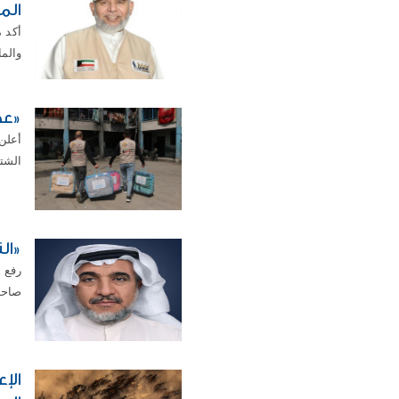
الم
أكد 
والما
«عطا
أعلن
الشت
«ال
رفع 
صاحب 
الإ