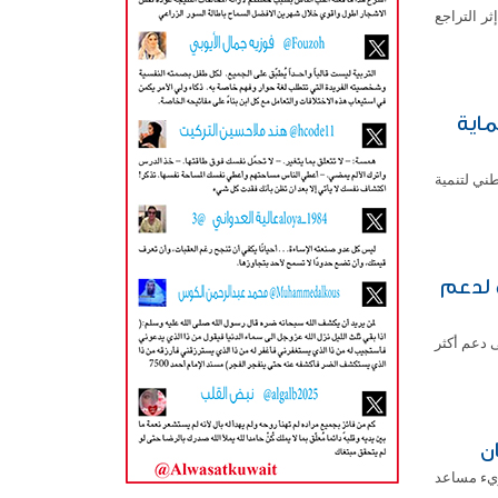
ير، إثر التراجع
ماية
ركز الوطني لتنمية
ئة الخيرية» أنجزت الموسم الثاني من برنامجها «ثبات 2» لدعم
سم الثاني من برنامج (ثبات 2) الهادف إلى دعم أكثر
ن
زيء مساعد