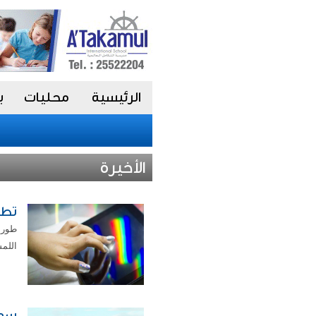
الرئيسية
محليات
ب
الأخيرة
تطو
طور 
اللمس
سد 