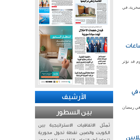
لصخرية، في
ساعات
م قد تؤثر
تك في
الأرشيف
 في رمضان
بين السطور
تُمثّل الاتفاقيات الاستراتيجية بين
الكويت والصين نقطة تحول محورية
دة التاريخية» تسجّل رقماً قياسياً بأكثر من 4 ملايين