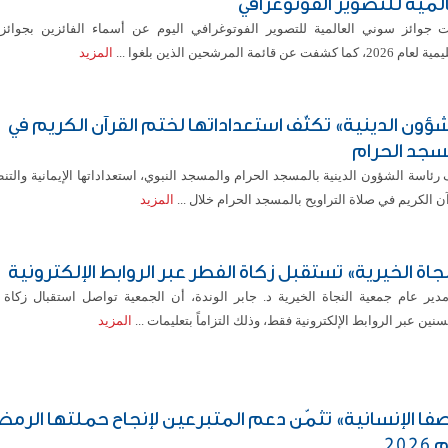
المية للتصوير الفوتوغرافي
ت جوائز سوني العالمية للتصوير الفوتوغرافي اليوم عن أسماء الفائزين بجوائزه
، كما كشفت عن قائمة المرشحين الذين بلغوا ...
المزيد
شؤون الدينية» تكثّف استعداداتها لختم القرآن الكريم في
سجد الحرام
 رئاسة الشؤون الدينية بالمسجد الحرام والمسجد النبوي، استعداداتها الإيمانية والتن
ن الكريم في صلاة التراويح بالمسجد الحرام خلال ...
المزيد
نجاة الخيرية» تستقبل زكاة الفطر عبر الروابط الإلكترونية
مدير عام جمعية النجاة الخيرية د. جابر الوندة، أن الجمعية تواصل استقبال زكاة
نين عبر الروابط الإلكترونية فقط، وذلك التزاماً بتعليمات ...
المزيد
صفا الإنسانية» تثمّن دعم المتبرعين لإنجاح حملتها الرمض
202