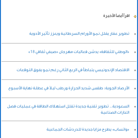
اقرأ أيضاً
الأخيرة
تطوير عقار يقلل نمو الأورام السرطانية ويعزز تأثير الأدوية
«الوطني للثقافة» يدشن فعاليات مهرجان «صيفي ثقافي 18»
الاقتصاد الإندونيسي يتباطأ في الربع الثاني رغم نمو يفوق التوقعات
الأرصاد الجوية: طقس شديد الحرارة ورطب ليلاً في عطلة نهاية الأسبوع
السعودية.. تطوير تقنية جديدة تقلل استهلاك الطاقة في عمليات فصل
الغازات الصناعية
«واتساب» يطرح مزايا جديدة للدردشات الجماعية