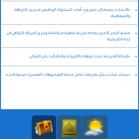
«الأبحاث» ينضم إلى مشروع «أداء» للسلوك الوظيفي لتعزيز «النزاهة
والشفافية»
متحف البحر الأحمر يقدم تجربة ثقافية متكاملة ويثري الحراك الثقافي في
جدة التاريخية
«النجاة الخيرية» تجدد شهادة الآيزو للعام الثالث على التوالي
«سناب شات» يغيّر طريقة تعامل خدمة الفيديوهات القصيرة «سبوتلايت»