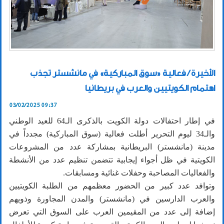
الأخيرة / فعالية «سوق المباركية» في مانشستر تجذب
اهتمام الكويتيين والعرب في بريطانيا
03/02/2025 09:37
في إطار احتفالات دولة الكويت بالذكرى الـ64 للعيد الوطني
والـ34 ليوم التحرير أطلت فعالية (سوق المباركية) مجدداً في
مدينة (مانشستر) البريطانية بمشاركة عدد من المشروعات
الكويتية في ظل أجواء إيجابية تتضمن تنظيم عدد من الأنشطة
والفعاليات المصاحبة وحفلات غنائية ومسابقات.
وتوافد عدد كبير من الحضور معظمهم من الطلبة الكويتيين
والعرب الدارسين في (مانشستر) والمدن المجاورة وذويهم
إضافة إلى عدد من المقيمين العرب على السوق التي تعرض