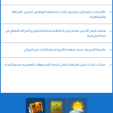
«الأبحاث» ينضم إلى مشروع «أداء» للسلوك الوظيفي لتعزيز «النزاهة
والشفافية»
متحف البحر الأحمر يقدم تجربة ثقافية متكاملة ويثري الحراك الثقافي في
جدة التاريخية
«النجاة الخيرية» تجدد شهادة الآيزو للعام الثالث على التوالي
«سناب شات» يغيّر طريقة تعامل خدمة الفيديوهات القصيرة «سبوتلايت»