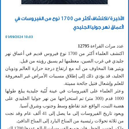
الأخيرة / اكتشاف أكثر من 1700 نوع من الفيروسات في
أعماق نهر جوليا الجليدي!
01/09/2024 10:03
عدد مرات القراءة
12795
اكتشف العلماء أكثر من 1700 نوع فيروس قديم في أعماق نهر
جليدي في غرب الصين، معظمها لم يسبق رؤيته من قبل.
ويثير هذا المخاوف من أنه مع ارتفاع درجة حرارة العالم وذوبان
الجليد، قد يؤدي ذلك إلى إطلاق مسببات الأمراض غير المعروفة
للعلم وإشعال فتيل جائحة مميتة.
وعثر العلماء على الفيروسات في عينة لُبّية جليدية يبلغ طولها
1000 قدم (300 متر) تم استخراجها من نهر جوليا الجليدي على
هضبة التبت، الواقع عند تقاطع وسط وجنوب وشرق آسيا.
ويعود تاريخ الفيروسات إلى ما يصل إلى 41 ألف عام وقد نجت
من ثلاثة تحولات رئيسية من المناخ البارد إلى المناخ الدافئ.
ولكن لحسن الحظ، فإن جميع الفيروسات البالغ عددها 1700 التي