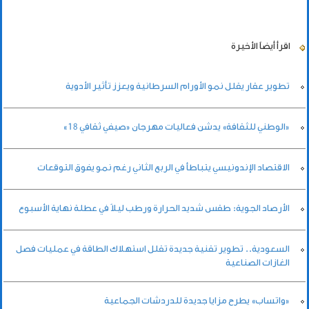
اقرأ أيضاً
الأخيرة
تطوير عقار يقلل نمو الأورام السرطانية ويعزز تأثير الأدوية
«الوطني للثقافة» يدشن فعاليات مهرجان «صيفي ثقافي 18»
الاقتصاد الإندونيسي يتباطأ في الربع الثاني رغم نمو يفوق التوقعات
الأرصاد الجوية: طقس شديد الحرارة ورطب ليلاً في عطلة نهاية الأسبوع
السعودية.. تطوير تقنية جديدة تقلل استهلاك الطاقة في عمليات فصل
الغازات الصناعية
«واتساب» يطرح مزايا جديدة للدردشات الجماعية