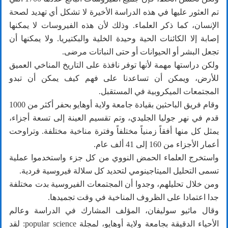
تم العثور عليها في هذه الدراسة الأخيرة لا تشكل أي تهديد لصحة
الإنسان، كما ذكر العلماء. وذلك لأن هذه الفيروسات لا يمكنها
إصابة إلا الكائنات الحية وحيدة الخلية والبكتيريا. ولا يمكنها أن
تجعل البشر أو الحيوانات أو حتى النباتات مرضى.
ولكن دراستها مهمة لأنها توفر نافذة على التاريخ المناخي العميق
للأرض، ويمكن أن تساعدنا على فهم كيف يمكن أن تبدو
المجتمعات الميكروبية في المستقبل.
وقام فريق الباحثين بقيادة جامعة ولاية أوهايو بحفر أكثر من 1000
قدم في نهر جوليا الجليدي، وتم تقسيم العينة إلى تسعة أجزاء،
يمثل كل منها أفقاً زمنياً مختلفاً وفترة مناخية مختلفة. وتراوحت
أعمار الأجزاء من 160 إلى 41 ألف عام.
واستخرج العلماء الحمض النووي من كل جزء واستخدموا عملية
تسمى التحليل الميتاجينومي لتحديد كل سلالة فيروسية فردية.
ومن خلال تحليلهم، وجدوا أن المجتمعات الفيروسية بدت مختلفة
جدا اعتمادا على الظروف المناخية في وقت تجميدها.
وقال ماثيو سوليفان، المؤلف المشارك في الدراسة وعالم
الأحياء الدقيقة بجامعة ولاية أوهايو، لمجلة popular science: لقد