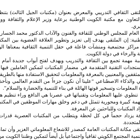
تقى الثقافي التدريبي والمعرض بعنوان (مكتبات الجيل الثالث) بتن
لتعاون مع مكتبة الكويت الوطنية برعاية وزير الإعلام والثقافة ووز
ري.
العام للمجلس الوطني للثقافة والفنون والآداب الدكتور محمد الجسار
نية: إن الملتقى يهدف إلى تعزيز وتطوير العلاقة العضوية بين المكتب
مراكز مجتمعية ومنشآت فاعلة في حقل التنمية الثقافية بمعناها ال
ة والرخاء في دولة الكويت.
ة مهمة تجمع بين الثقافة والتدريب ويهدف لفتح أبواب جديدة أمام 
تجدات التقنية المتقدمة في مضمار المكتبات لتمكين العاملين فيها
قفين والمعنيين بالمعرفة والمعلومات لتحقيق الاستفادة منها بالطريقة
والذكاء الاصطناعي “علينا أن نكون جزءاً من التقدم العالمي ونأخذ م
المعلومات وتسخير قوتها الهائلة في بناء للتنمية والحضارة والسلام”.
 تنطوي عليها المعلومات وتقنياتها في عصرنا هي الدافع وراء تنظيم هذ
همة كبيرة ومحورية تتمثل في دعم وخلق مهارات الموظفين في المكتب
 المكتبات وللباحثين عن المعرفة.
ة يزداد حجماً في كل لحظة ويتطلب من المكتبات العصرية قدرات ا
لمتجددة.
قى مكانة المكتبات العامة كمصدر للاشعاع المعلوماتي الغزير وأن تم
 المجتمع الكويتي ثقافياً واجتماعياً بل أيضاً لتمكين وطننا الكويت من