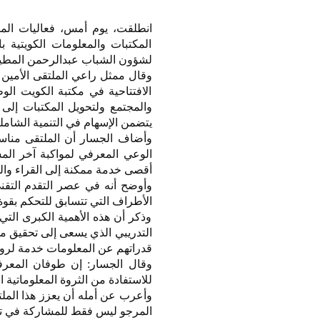
انطلقت، يوم أمس، فعاليات المل
المكتبات والمعلومات الكويتية با
لشؤون الشباب عبدالرحمن المطي
وقال ممثل راعي الملتقى الأمين 
الافتتاحية في مكتبة الكويت الوط
والمجتمع ولتحويل المكتبات إلى 
يتضمن الإسهام في التنمية الشامل
وأضاف الجسار أن الملتقى مناسب
الوعي المعرفي لمواكبة آخر المس
أقصى خدمة ممكنة إلى القراء والمث
وأوضح أنه في عصر التقدم التقني 
الأطراف التي تتسابق للتحكم بقوة 
وذكر أن هذه الأهمية الكبرى التي
التدريبي الذي يسعى إلى تحقيق م
قدراتهم عن المعلومات خدمة لرواد
وقال الجسار: إن طوفان المعرف
للاستفادة من الثروة المعلوماتية ا
وأعرب عن أمله أن يعزز هذا الملت
المرجو ليس فقط للمشاركة في تنمية