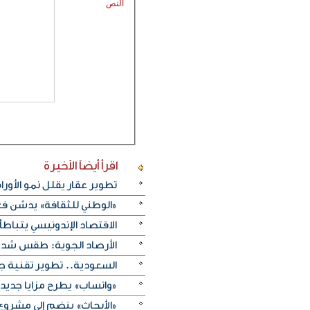
النص
اقرأ أيضاً
الأخيرة
تطوير عقار يقلل نمو الأورام
«الوطني للثقافة» يدشن فعا
الاقتصاد الإندونيسي يتباطأ 
الأرصاد الجوية: طقس شديد 
السعودية.. تطوير تقنية ج
«واتساب» يطرح مزايا جديد
«الأبحاث» ينضم إلى مشروع 