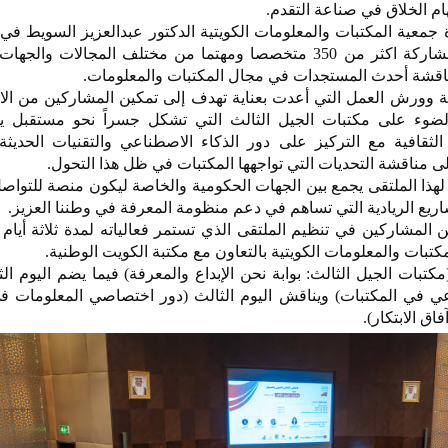
هام الخلاق في صناعة التقدم.
معية المكتبات والمعلومات الكويتية الدكتور عبدالعزيز السويط في 
الملتقى الذي يستمر ثلاثة أيام بمشاركة اكثر من 350 متخصصا ومهتما من مختلف المجالات
مناقشة أحدث المستجدات في مجال المكتبات والمعلومات.
ية وورش العمل التي أعدت بعناية تهدف إلى تمكين المشاركين من ال
الضوء على مكتبات الجيل الثالث التي تشكل جسراً نحو مستقبل ي
 الثقافية مع التركيز على دور الذكاء الاصطناعي والتقنيات الحدي
 إلى مناقشة التحديات التي تواجهها المكتبات في ظل هذا التحول.
ذا الملتقى يجمع بين الجهات الحكومية والخاصة ليكون منصة للتواصل 
يع الريادية التي تساهم في دعم منظومة المعرفة في وطننا العزيز.
 المشاركين في تنظيم الملتقى الذي تستمر فعالياته لمدة ثلاثة أيام
تبات والمعلومات الكويتية بالتعاون مع مكتبة الكويت الوطنية.
كتبات الجيل الثالث: بوابة نحن الإبداع والمعرفة) فيما يضم اليوم ال
اعي في المكتبات) ويناقش اليوم الثالث (دور اختصاصي المعلومات ف
اق الابتكار).