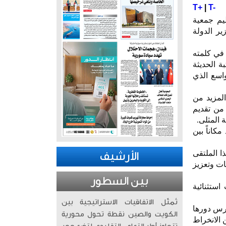
T+
|
T-
ظيم جمعية
ير الدولة
 في كلمته
ة الحديثة
واسع الذي
المزيد من
 من تقديم
 المثلى.
كاناً بين
ا الملتقى
الأرشيف
ات وتعزيز
بين السطور
ستثنائية
تُمثّل الاتفاقيات الاستراتيجية بين
ارس دورها
الكويت والصين نقطة تحول محورية
 الانخراط