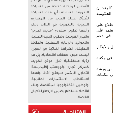
تتجاوز أطر التعاون التقليدي، لتضع حجر
الأساس لمرحلة جديدة من الشراكة
كلمته: إن
التنموية الشاملة. ​تأتي هذه الشراكة
 والجهات الحكومية
لتُحرّك عجلة العديد من المشاريع
اطلاع على
الحيوية والتنموية في البلاد، وعلى
عتمد على
رأسها تطوير مشروع “مدينة الحرير”
ثة في دعم
والجزر الكويتية، وتطوير البنية التحتية،
والموانئ، والرعاية السكنية، والطاقة
والابتكار
النظيفة. الشراكة الثنائية مع الصين،
ليست مجرد صفقات اقتصادية، بل هي
 في مكتبة
رؤية مستقبلية تعزز موقع الكويت
كمركز تجاري ولوجستي إقليمي. ​هذا
ثاني ورشة
التعاون المثمر سيفتح آفاقاً واسعة
ي مكتبات
لاستقطاب الاستثمارات العالمية،
وتوطين التكنولوجيا المتقدمة، وبناء
اقتصاد مستدام يضمن الازدهار للأجيال
القادمة.