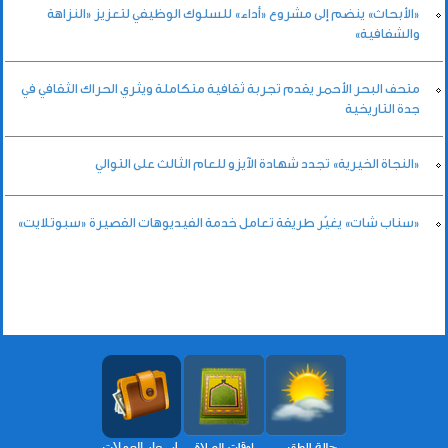
«الأبحاث» ينضم إلى مشروع «أداء» للسلوك الوظيفي لتعزيز «النزاهة
والشفافية»
متحف البحر الأحمر يقدم تجربة ثقافية متكاملة ويثري الحراك الثقافي في
جدة التاريخية
«النجاة الخيرية» تجدد شهادة الآيزو للعام الثالث على التوالي
«سناب شات» يغيّر طريقة تعامل خدمة الفيديوهات القصيرة «سبوتلايت»