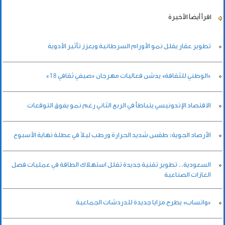
اقرأ أيضاً
الأخيرة
تطوير عقار يقلل نمو الأورام السرطانية ويعزز تأثير الأدوية
«الوطني للثقافة» يدشن فعاليات مهرجان «صيفي ثقافي 18»
الاقتصاد الإندونيسي يتباطأ في الربع الثاني رغم نمو يفوق التوقعات
الأرصاد الجوية: طقس شديد الحرارة ورطب ليلاً في عطلة نهاية الأسبوع
السعودية.. تطوير تقنية جديدة تقلل استهلاك الطاقة في عمليات فصل
الغازات الصناعية
«واتساب» يطرح مزايا جديدة للدردشات الجماعية