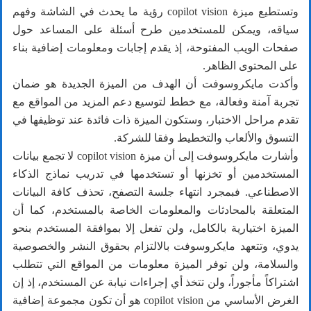
وتستطيع ميزة copilot vision رؤية ما يحدث في الشاشة وفهم
سياقه، ويمكن للمستخدمين طرح أسئلة على المساعد حول
صفحات الويب المفتوحة، إذ يقدم إجابات ومعلومات إضافية بناء
على المحتوى الظاهر.
وأكدت مايكروسوفت أن الهدف من الميزة الجديدة هو ضمان
تجربة آمنة وفعالة، مع خطط لتوسيع دعم المزيد من المواقع مع
تقدم مراحل الاختبار، وستكون الميزة ذات فائدة عند توظيفها في
التسوق والألعاب والتخطيط وفقا للشركة.
وأشارت مايكروسوفت إلى أن ميزة copilot vision لا تجمع بيانات
المستخدمين أو تخزنها أو تستخدمها في تدريب نماذج الذكاء
الاصطناعي. فبمجرد انتهاء جلسة التصفح، تحذف كافة البيانات
المتعلقة بالمحادثات والمعلومات الخاصة بالمستخدم، كما أن
الميزة اختيارية بالكامل، ولن تفعل إلا بموافقة المستخدم بنحو
يدوي، وتتعهد مايكروسوفت بالالتزام بحقوق النشر والخصوصية
والسلامة، ولن توفر الميزة معلومات من المواقع التي تتطلب
اشتراكاً مأجوراً، ولن تتخذ أي إجراءات نيابة عن المستخدم، إذ إن
الغرض الأساسي من copilot vision هو أن تكون مجموعة إضافية