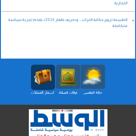
التجارية
الطبيعة تروي حكاية التراث.. و«خريف ظفار 2026» يقدم تجربة سياحية
متكاملة