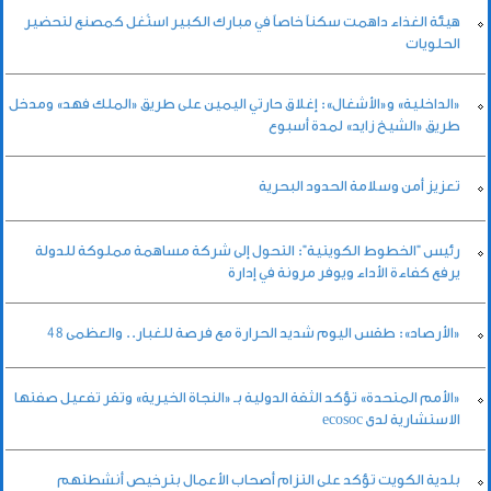
هيئة الغذاء داهمت سكناً خاصاً في مبارك الكبير استُغل كمصنع لتحضير
الحلويات
«الداخلية» و«الأشغال»: إغلاق حارتي اليمين على طريق «الملك فهد» ومدخل
طريق «الشيخ زايد» لمدة أسبوع
تعزيز أمن وسلامة الحدود البحرية
رئيس "الخطوط الكويتية": التحول إلى شركة مساهمة مملوكة للدولة
يرفع كفاءة الأداء ويوفر مرونة في إدارة
«الأرصاد»: طقس اليوم شديد الحرارة مع فرصة للغبار.. والعظمى 48
«الأمم المتحدة» تؤكد الثقة الدولية بـ «النجاة الخيرية» وتقر تفعيل صفتها
الاستشارية لدى ecosoc
بلدية الكويت تؤكد على التزام أصحاب الأعمال بترخيص أنشطتهم