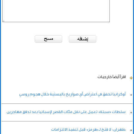
اقرأ أيضاً
خارجيات
أوكرانيا تخفق في اعتراض أي صواريخ باليستية خلال هجوم روسي
سلطات «سبتة» تعمل على نقل مئات القصر لإسبانيا بعد تدفق مهاجرين
طهران: لا فتح لـ«هرمز» قبل تنفيذ الالتزامات