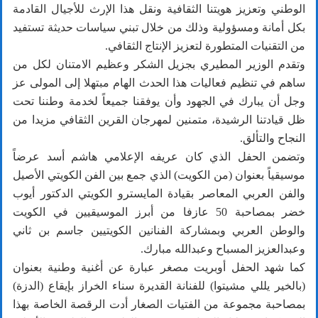
الوطني وتعزيز هويتنا الثقافية ونقل هذا الإرث للأجيال القادمة
بكل أمانة ومسؤولية وذلك من خلال تبني سياسات حديثة تستفيد
من التقنيات المتطورة لتعزيز الإنتاج الثقافي.
وتقدم الوزير المطيري بجزيل الشكر وعظيم الامتنان لكل من
ساهم في تنظيم فعاليات هذا الحدث الهام مبتهلا إلى المولى عز
وجل أن يبارك في الجهود وأن يوفقنا جميعاً لخدمة وطننا تحت
ظل قيادتنا الرشيدة، متمنين لمهرجان القرين الثقافي مزيدا من
النجاح والتألق.
وتضمن الحفل الذي كان عريفه الإعلامي هاشم أسد عرضاً
موسيقياً بعنوان (من الكويت) الذي جمع بين الفن الكويتي الأصيل
والفن العربي المعاصر بقيادة المايسترو الكويتي الدكتور أيوب
خضر بمصاحبة 50 عازفا من أبرز الموسيقيين في الكويت
والوطن العربي وبمشاركة الفنانين الكويتيين جاسم بن ثاني
وعبدالعزيز المسباح وعبدالله مبارك.
كما شهد الحفل أوبريت مصغر عبارة عن أغنية وطنية بعنوان
(بالخير يللي مشيتوا) للفنانة القديرة سناء الخراز بإيقاع (الدزة)
بمصاحبة مجموعة من الفتيات الصغار أدت الرقصة الخاصة بهذا