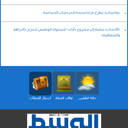
«واتساب» يطرح مزايا جديدة للدردشات الجماعية
«الأبحاث» ينضم إلى مشروع «أداء» للسلوك الوظيفي لتعزيز «النزاهة
والشفافية»