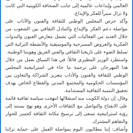
العالمي وإبداعات عالمية إلى جانب الصحافة الكويتية التي كانت
ولا تزال منبراً للفكر والإبداع.
وأكد حرص المجلس الوطني للثقافة والفنون والآداب على
مواصلة دعم الفكر والإبداع والتبادل الثقافي بين الشعوب من
خلال العديد من الفعاليات التي تشمل معارض الفنون والندوات
الفكرية والعروض المسرحية والموسيقية والأنشطة التراثية التي
تسلط الضوء على تاريخنا الثقافي والفني العريق وهويتنا الوطنية.
واستطرد الوزير المطيري قائلاً: في هذا السياق نعمل من خلال
هذا المهرجان على ترجمة ما جاء في استراتيجية المجلس
الوطني للثقافة والفنون والآداب بتعزيز الشراكة والتعاون بين
المؤسسات الحكومية والمجتمع المدني والقطاع الخاص بهدف
تحقيق التنمية الثقافية المستدامة.
وقال: إن دولة الكويت منذ استقلالها انتهجت سياسة ثقافية قائمة
على الانفتاح والتواصل مع الثقافات الأخرى وهو نهج يستند إلى
رؤية استراتيجية تسعى إلى ترسيخ مكانة الثقافة كجسر للحوار
والتفاهم المشترك.
وأضاف: إننا مطالبون اليوم بمواصلة العمل على حماية تراثنا