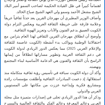
اهتماماً كبيراً في ظل القيادة الحكيمة لصاحب السمو أمير البلاد
الشيخ مشعل الأحمد وسمو ولي العهد الشيخ صباح الخالد.
وأضاف الوزير المطيري أن مهرجان القرين يعد حدثاً ثقافياً عريقاً
وعلامة فارقة على خريطة الثقافة العربية ويعكس التزام دولة
الكويت العميق بدعم الفنون والآداب وتعزيز الهوية الثقافية.
وأوضح أن انطلاق مهرجان القرين الثقافي لهذا العام يتزامن مع
احتفالاتنا الوطنية ويواكب بدء أنشطة (الكويت عاصمة للثقافة
والإعلام العربي 2025) مما يعكس الدور الريادي لدولة الكويت
في دعم الثقافة العربية وتطوير مساراتها انطلاقاً من إيمانها
الراسخ بأن الثقافة والفنون هي الدعامة الأساسية لبناء المجتمع
ونهضته.
وأكد أن دولة الكويت سباقة في تأسيس رؤية ثقافية متكاملة منذ
استقلالها، إذ دعمت المبادرات الثقافية وأطلقت مؤسسات رائدة
ومشاريع فكرية وإبداعية عززت من مكانتها على المستويين
العربي والدولي.
وذكر أن هذا الدور الريادي تجلى في إصدارات متميزة مثل مجلة
العربي وعالم المعرفة وعالم الفكر والثقافة العالمية والمسرح