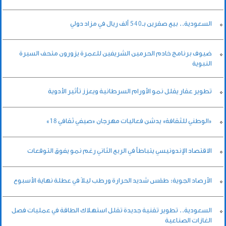
السعودية.. بيع صقرين بـ540 ألف ريال في مزاد دولي
ضيوف برنامج خادم الحرمين الشريفين للعمرة يزورون متحف السيرة
النبوية
تطوير عقار يقلل نمو الأورام السرطانية ويعزز تأثير الأدوية
«الوطني للثقافة» يدشن فعاليات مهرجان «صيفي ثقافي 18»
الاقتصاد الإندونيسي يتباطأ في الربع الثاني رغم نمو يفوق التوقعات
الأرصاد الجوية: طقس شديد الحرارة ورطب ليلاً في عطلة نهاية الأسبوع
السعودية.. تطوير تقنية جديدة تقلل استهلاك الطاقة في عمليات فصل
الغازات الصناعية