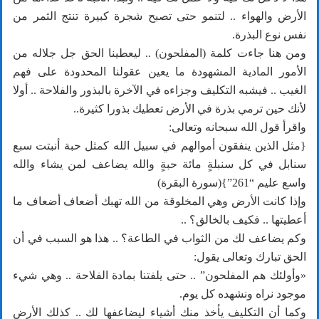
الأرض والهواء .. لتنمو حتى تصبح شجرة كبيرة تنتج الثمر من
نفس نوع البذرة.
ومن هنا جاءت كلمة (المفلحون) .. ليعطينا الحق جل جلاله من
الأمور المادية المشهودة ما يعين عقولنا المحدودة على فهم
الغيب .. فيشبه التكليف وجزاءه في الآخرة بالبذور والفلاحة .. أولا
لأنك حين ترمي بذرة في الأرض تعطيك بذورا كثيرة..
واقرأ قول الله سبحانه وتعالى:
{مثل الذين ينفقون أموالهم في سبيل الله كمثل حبة أنبتت سبع
سنابل في كل سنبلةٍ مائة حبةٍ والله يضاعف لمن يشاء والله
واسع عليم “261”}(سورة البقرة)
وإذا كانت الأرض وهي المخلوقة من الله تهبك أضعاف أضعاف ما
أعطيتها .. فكيف بالخالق؟ ..
وكم يضاعف لك من الثواب في الطاعة؟ .. هذا هو السبب في أن
الحق تبارك وتعالى يقول:
«وأولئك هم المفلحون” .. حتى يلفتنا بمادة الفلاحة .. وهي شيء
موجود نراه ونشهده كل يوم.
وكما أن التكليف يأخذ منك أشياء ليضاعفها لك .. كذلك الأرض