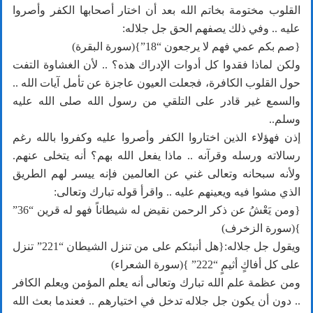
القلوب مختومة بخاتم الله بعد أن اختار أصحابها الكفر وأصروا
عليه .. وفي ذلك يصفهم الحق جل جلاله:
{صم بكم عمي فهم لا يرجعون “18”}(سورة البقرة)
ولكن لماذا فقدوا كل أدوات الإدراك هذه؟ .. لأن الغشاوة التفت
حول القلوب الكافرة، فجعلت العيون عاجزة عن تأمل آيات الله ..
والسمع غير قادر على التلقي من رسول الله صلى الله عليه
وسلم..
إذن فهؤلاء الذين اختاروا الكفر وأصروا عليه وكفروا بالله رغم
رسالاته ورسله وقرآنه .. ماذا يفعل الله بهم؟ أنه يتخلى عنهم.
ولأنه سبحانه وتعالى غني عن العالمين فإنه ييسر لهم الطريق
الذي مشوا فيه ويعينهم عليه .. واقرأ قوله تبارك وتعالى:
{ومن يَعْشُ عن ذكر الرحمن نقيض له شيطاناً فهو له قرين “36”
}(سورة الزخرف)
ويقول جل جلاله:{هل أنبئكم على من تنزل الشيطان “221” تنزل
على كل أفاكٍ أثيمٍ “222” }(سورة الشعراء)
ومن عظمة علم الله تبارك وتعالى أنه يعلم المؤمن ويعلم الكافر
.. دون أن يكون جل جلاله تدخل في اختيارهم .. فعندما بعث الله