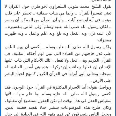
يقول الشيخ محمد متولي الشعراوي :خواطري حول القرآن لا
تعني تفسيراً للقرآن .. وإنما هي هبات صفائية .. تخطر على قلب
مؤمن في آية أو بضع آيات .. ولو أن القرآن من الممكن أن يفسر
.. لكان رسول الله صلى الله عليه وسلم أولى الناس بتفسيره ..
لأن عليه نزل وبه انفعل وله بلغ وبه علم وعمل .. وله ظهرت
معجزاته .
ولكن رسول الله صلى الله عليه وسلم .. اكتفى أن يبين للناس
على قدر حاجتهم من العبادة التي تبين لهم أحكام التكليف في
القرآن الكريم وهى افعل ولا تفعل .. تلك الأحكام التي يثاب عليها
الإنسان إن فعلها ويعاقب إن تركها .. هذه هي أسس العبادة لله
سبحانه وتعالى التي أنزلها في القرآن الكريم كمنهج لحياة البشر
على الأرض ..
ويواصل بقوله: أما الأسرار المكتنزة في القرآن حول الوجود، فقد
اكتفى رسول الله صلى الله عليه وسلم بما علم منها .. لأنها
بمقياس العقل في هذا الوقت لم تكن العقول تستطيع أن تتقبلها ،
وكان طرح هذه الموضوعات سيثير جدلا يفسد قضية الدين،
ويجعل الناس ينصرفون عن فهم منهج الله في العبادة إلى جدل