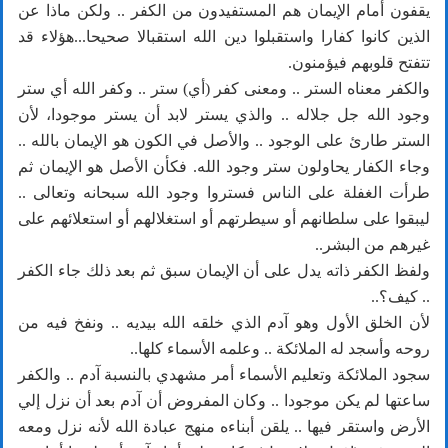
يقفون أمام الإيمان هم المستفيدون من الكفر .. ولكن ماذا عن
الذين كانوا كفارا واستقبلوا دين الله استقبالا صحيحا...هؤلاء قد
تتفتح قلوبهم فيؤمنون.
والكفر معناه الستر .. ومعنى كفر (أي) ستر .. وكفر الله أي ستر
وجود الله جل جلاله .. والذي يستر لابد أن يستر موجودا، لأن
الستر طارئ على الوجود .. والأصل في الكون هو الإيمان بالله ..
وجاء الكفار يحاولون ستر وجود الله. فكأن الأصل هو الإيمان ثم
طرأت الغفلة على الناس فستروا وجود الله سبحانه وتعالى ..
ليبقوا على سلطانهم أو سيطرتهم أو استغلالهم أو استعلائهم على
غيرهم من البشر..
ولفظ الكفر ذاته يدل على أن الإيمان سبق ثم بعد ذلك جاء الكفر
.. كيف؟..
لأن الخلق الأول وهو آدم الذي خلقه الله بيديه .. ونفخ فيه من
روحه وأسجد له الملائكة .. وعلمه الأسماء كلها..
سجود الملائكة وتعليم الأسماء أمر مشهدي بالنسبة آدم .. والكفر
ساعتها لم يكن موجودا .. وكان المفروض أن آدم بعد أن نزل إلي
الأرض واستقر فيها .. يلقن أبناءه منهج عبادة الله لأنه نزل ومعه