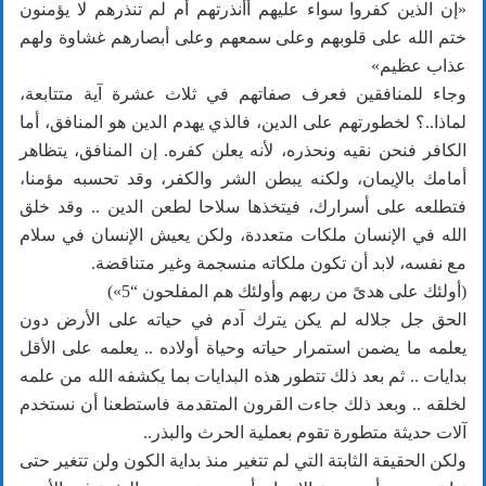
«إن الذين كفروا سواء عليهم أأنذرتهم أم لم تنذرهم لا يؤمنون
ختم الله على قلوبهم وعلى سمعهم وعلى أبصارهم غشاوة ولهم
عذاب عظيم»
وجاء للمنافقين فعرف صفاتهم في ثلاث عشرة آية متتابعة،
لماذا..؟ لخطورتهم على الدين، فالذي يهدم الدين هو المنافق، أما
الكافر فنحن نقيه ونحذره، لأنه يعلن كفره. إن المنافق، يتظاهر
أمامك بالإيمان، ولكنه يبطن الشر والكفر، وقد تحسبه مؤمنا،
فتطلعه على أسرارك، فيتخذها سلاحا لطعن الدين .. وقد خلق
الله في الإنسان ملكات متعددة، ولكن يعيش الإنسان في سلام
مع نفسه، لابد أن تكون ملكاته منسجمة وغير متناقضة.
(أولئك على هدىً من ربهم وأولئك هم المفلحون “5»)
الحق جل جلاله لم يكن يترك آدم في حياته على الأرض دون
يعلمه ما يضمن استمرار حياته وحياة أولاده .. يعلمه على الأقل
بدايات .. ثم بعد ذلك تتطور هذه البدايات بما يكشفه الله من علمه
لخلقه .. وبعد ذلك جاءت القرون المتقدمة فاستطعنا أن نستخدم
آلات حديثة متطورة تقوم بعملية الحرث والبذر..
ولكن الحقيقة الثابتة التي لم تتغير منذ بداية الكون ولن تتغير حتى