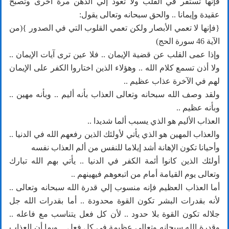
فإنها تستقر في القلب ولا تعود إلي الذهن مرة أخرى وتصبح
عقيدة وإيمانا .. والحق سبحانه وتعالى يقول:
{فإنها لا تعمي الأبصار ولكن تعمي القلوب التي في الصدور }(من
الآية 46 سورة الحج)
وإذا عمى القلب عن قضية الإيمان .. فلا عين ترى آيات الإيمان ..
ولا أذن تسمع كلام الله .. وهؤلاء الذين اختاروا الكفر على الإيمان
لهم في الآخرة عذاب عظيم ..
ولقد وصف الله سبحانه وتعالى العذاب بأنه أليم .. وبأنه مهين ..
وبأنه عظيم ..
العذاب الأليم هو الذي يسبب ألما شديدا ..
والعذاب المهين هو الذي يأتي لأولئك الذين رفعهم الله في الدنيا ..
وأحيانا تكون الإهانة أشد إيلاما للنفس من ألم العذاب نفسه
أولئك الذين كانوا أئمة الكفر في الدنيا .. يأتي بهم الله تبارك
وتعالى يوم القيامة أمام من اتبعوهم فيهينهم ..
أما العذاب العظيم فإنه منسوب إلي قدرة الله سبحانه وتعالى ..
لأنه بقدرات البشر تكون القوة محدودة .. أما بقدرات الله جل
جلاله تكون القوة بلا حدود .. لأن كل فعل يتناسب مع فاعله ..
وقدرة الله سبحانه وتعالى عظيمة في كل فعل .. وبما أن العذاب