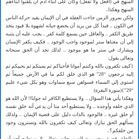
المنهج في (افعل ولا تفعل) وكان على أبناء آدم أن يلقنوا أبناءهم
المنهج وهكذا..
ولكن بمرور الزمن جاءت الغفلة في أن الإيمان يقيد حركة الناس
في الكون .. فبدأ كل من يريد أن يخضع حياته لشهوة بلا قيود يتخذ
طريق الكفر .. والعاقل حين يسمع كلمة كفر .. يجب عليه أن يتنبه
إلي أن معناها ستر لموجود واجب الوجود .. فكيف يكفر الإنسان
ويشارك في ستر ما هو موجود .. لذلك تجد أن الحق سبحانه
وتعالى يقول:
{كيف تكفرون بالله وكنتم أمواتا فأحياكم ثم يميتكم ثم يحييكم ثم
إليه ترجعون “28” هو الذي خلق لكم ما في الأرض جميعاً ثم
استوى إلي السماء فسواهن سبع سماوات وهو بكل شيء عليم
“29”}(سورة البقرة)
وهكذا يأتي هذا السؤال .. ولا يستطيع الكافر له جوابا!! لأن الله هو
الذي خلقه وأوجده .. ولا يستطيع أحد منا أن يدعي أنه خلق نفسه
أو خلق غيره .. فالوجود بالذات دليل على قضية الإيمان .. ولذلك
يسألهم الحق تبارك وتعالى كيف تكفرون بالله وتسترون وجود
من خلقكم؟..
والخلق قضية محسومة لله سبحانه وتعالى لا يستطيع أحد أن