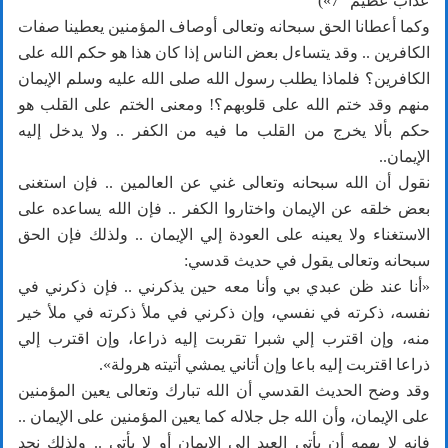
عذاب عظيم “7»)
وكما أعطانا الحق سبحانه وتعالى أوصاف المؤمنين يعطينا صفات
الكافرين .. وقد يتساءل بعض الناس إذا كان هذا هو حكم الله على
الكافرين؟ فلماذا يطلب رسول الله صلى الله عليه وسلم الإيمان
منهم وقد ختم الله على قلوبهم؟! ومعنى الختم على القلب هو
حكم بألا يخرج من القلب ما فيه من الكفر .. ولا يدخل إليه
الإيمان..
نقول أن الله سبحانه وتعالى غني عن العالمين .. فإن استغنى
بعض خلقه عن الإيمان واختاروا الكفر .. فإن الله يساعده على
الاستغناء ولا يعينه على العودة إلي الإيمان .. ولذلك فإن الحق
سبحانه وتعالى يقول في حديث قدسي:
«أنا عند ظن عبدي بي وأنا معه حين يذكرني .. فإن ذكرني في
نفسه، ذكرته في نفسي، وإن ذكرني في ملأ ذكرته في ملأ خير
منه، وإن اقترب إلي شبرا تقربت إليه ذراعا، وإن اقترب إلي
ذراعا اقتربت إليه باعا وإن أتاني يمشي أتيته هرولة».
وقد وضح الحديث القدسي أن الله تبارك وتعالى يعين المؤمنين
على الإيمان، وأن الله جل جلاله كما يعين المؤمنين على الإيمان ..
فإنه لا يهمه أن يأتي العبد إلي الإيمان أو لا يأتي .. ولذلك نجد