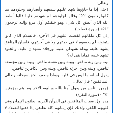
وتعالى:
{حتى إذا ما جاؤوها شهد عليهم سمعهم وأبصارهم وجلودهم بما
كانوا يعلمون “20” وقالوا لجلودهم لم شهدتم علينا قالوا أنطقنا
الله الذي أنطق كل شيء وهو خلقكم أول مرةٍ وإليه ترجعون
“21» }سورة فصلت)
إذن كل ملكاتهم انقضت عليهم في الآخرة، فالسلام الذي كانوا
يتمنونه لم يحققوه لا في حياتهم ولا في آخرتهم، فلسان المنافق
يشهد عليه، ويداه تشهدان عليه، ورجلاه تشهدان عليه، والجلود
تشهد عليه، فماذا بقى له؟
بينه وبين ربه تناقض، وبينه وبين نفسه تناقض، وبينه وبين مجتمعه
تناقض، وبينه وبين آخرته تناقض. وبينه وبين الكافرين تناقض.
يقول لسانه ما ليس في قلبه، وبماذا وصف الحق سبحانه وتعالى
المنافقين؟ قال تعالى:
{ومن الناس من يقول آمنا بالله وباليوم الآخر وما هم بمؤمنين
“8” } (سورة البقرة)
هذه أول صفات المنافقين في القرآن الكريم، يعلنون الإيمان وفي
قلوبهم الكفر، ولذلك فإن إيمانهم كله تظاهر، إذا ذهبوا للصلاة لا