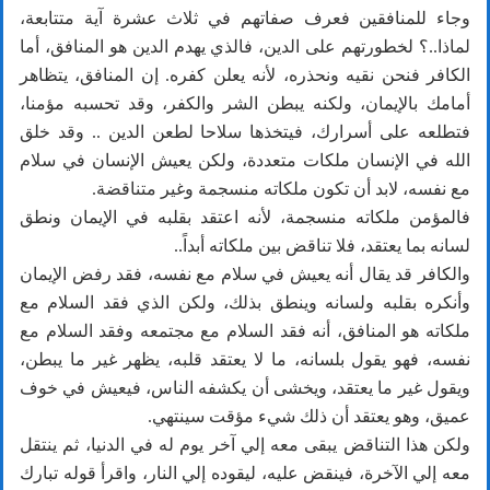
وجاء للمنافقين فعرف صفاتهم في ثلاث عشرة آية متتابعة،
لماذا..؟ لخطورتهم على الدين، فالذي يهدم الدين هو المنافق، أما
الكافر فنحن نقيه ونحذره، لأنه يعلن كفره. إن المنافق، يتظاهر
أمامك بالإيمان، ولكنه يبطن الشر والكفر، وقد تحسبه مؤمنا،
فتطلعه على أسرارك، فيتخذها سلاحا لطعن الدين .. وقد خلق
الله في الإنسان ملكات متعددة، ولكن يعيش الإنسان في سلام
مع نفسه، لابد أن تكون ملكاته منسجمة وغير متناقضة.
فالمؤمن ملكاته منسجمة، لأنه اعتقد بقلبه في الإيمان ونطق
لسانه بما يعتقد، فلا تناقض بين ملكاته أبداً..
والكافر قد يقال أنه يعيش في سلام مع نفسه، فقد رفض الإيمان
وأنكره بقلبه ولسانه وينطق بذلك، ولكن الذي فقد السلام مع
ملكاته هو المنافق، أنه فقد السلام مع مجتمعه وفقد السلام مع
نفسه، فهو يقول بلسانه، ما لا يعتقد قلبه، يظهر غير ما يبطن،
ويقول غير ما يعتقد، ويخشى أن يكشفه الناس، فيعيش في خوف
عميق، وهو يعتقد أن ذلك شيء مؤقت سينتهي.
ولكن هذا التناقض يبقى معه إلي آخر يوم له في الدنيا، ثم ينتقل
معه إلي الآخرة، فينقض عليه، ليقوده إلي النار، واقرأ قوله تبارك