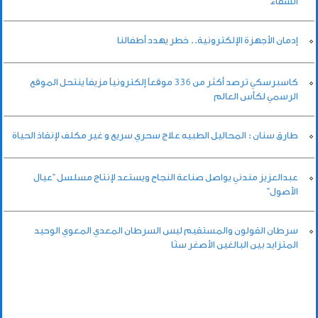
الشفاء
إدمان الأجهزة الإلكترونية.. خطر يهدد أطفالنا
كاسبرسكي ترصد أكثر من 336 موقعاً إلكترونياً مزيفاً ينتحل الموقع
الرسمي لكأس العالم
طارق سنان : المحاليل الطبيه علاج سحري سريع و غير مكلف لإنقاذ الحياة
عبدالعزيز مندني يواصل صناعة النجاح ويستعد لإنتاج مسلسل “عيال
الأصول”
سرطان القولون والمستقيم ليس السرطان المعدي المعوي الوحيد
المتزايد بين البالغين الأصغر سنًا