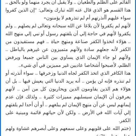
القائم على الظلم والطغيان .. ولا يقبل أن يجرد منهما ولو بالحق ..
هذا القسم هو الذي قال عنه الله تبارك وتعالى: “إن الذين كفروا
سواء عليهم أأنذرتهم أم لم تنذرهم لا يؤمنون»
لأنهم لم يكفروا لأن بلاغا عن الله سبحانه وتعالى لم يصلهم .. ولم
يكفروا لأنهم في حاجة إلي أن يلفتهم رسول أو نبي إلي منهج الله
.. هؤلاء اتخذوا الكفر صناعة ومنهج حياة .. فهم مستفيدون من
الكفر لأنه جعلهم سادة ولأنهم متميزون عن غيرهم بالباطل ..
ولأنهم لو جاء الإيمان الذي يساوي بين الناس جميعا ويرفض
الظلم، لأصبحوا أشخاصا عاديين غير مميزين في أي شيء..
هذا الكافر الذي اتخذ الكفر لجاه الدنيا وزخرفها .. سواء أنذرته أو
لم تنذره فإنه لن يؤمن .. أنه يريد الدنيا التي يعيش فيها .. بل أن
هؤلاء هم الذين يقاومون الدين ويحاربون كل من آمن .. لأنهم
يعرفون أن الإيمان سيسلبهم مميزات كثيرة .. ولذلك فإن عدم
إيمانهم ليس عن أن منهج الإيمان لم يبلغهم .. أو أن أحدا لم يلفتهم
إلي آيات الله في الأرض .. ولكن لأن حياتهم قائمة ومبنية على
الكفر.
(ختم الله على قلوبهم وعلى سمعهم وعلى أبصرهم غشاوة ولهم