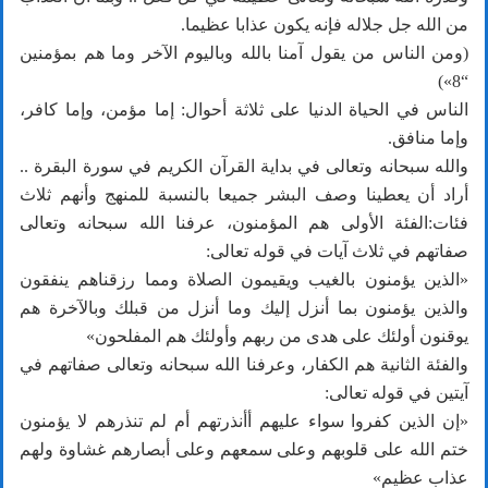
من الله جل جلاله فإنه يكون عذابا عظيما.
(ومن الناس من يقول آمنا بالله وباليوم الآخر وما هم بمؤمنين
“8»)
الناس في الحياة الدنيا على ثلاثة أحوال: إما مؤمن، وإما كافر،
وإما منافق.
والله سبحانه وتعالى في بداية القرآن الكريم في سورة البقرة ..
أراد أن يعطينا وصف البشر جميعا بالنسبة للمنهج وأنهم ثلاث
فئات:الفئة الأولى هم المؤمنون، عرفنا الله سبحانه وتعالى
صفاتهم في ثلاث آيات في قوله تعالى:
«الذين يؤمنون بالغيب ويقيمون الصلاة ومما رزقناهم ينفقون
والذين يؤمنون بما أنزل إليك وما أنزل من قبلك وبالآخرة هم
يوقنون أولئك على هدى من ربهم وأولئك هم المفلحون»
والفئة الثانية هم الكفار، وعرفنا الله سبحانه وتعالى صفاتهم في
آيتين في قوله تعالى:
«إن الذين كفروا سواء عليهم أأنذرتهم أم لم تنذرهم لا يؤمنون
ختم الله على قلوبهم وعلى سمعهم وعلى أبصارهم غشاوة ولهم
عذاب عظيم»