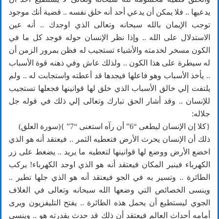
يدعيها .. فلا يمكن أن يدعي أحد أنه خلق نفسه .. قضية أنك موجود
توجب الإيمان بالله سبحانه وتعالى الذي اوجدك .. أنه عين
الاستدلال على الله .. وإذا نظر الإنسان حوله فوجد كل ما في
الكون مسخر لخدمته والأشياء تستجيب له فظن بمرور الزمن أن
له سيطرة على هذا الكون .. ولذلك عاش وفي ذهنه قوة الأسباب
.. يأخذ الأسباب وهو فاعلها فيجدها قد أعطته واستجابت له .. ولم
يلتفت إلي خالق الأسباب الذي خلق لها قوانينها فجعلها تستجيب
للإنسان .. وقد أشار الحق تبارك وتعالى إلي ذلك في قوله جل
جلاله:
{كلا إن الإنسان ليطغى “6” أن رآه استغنى “7” }(سورة العلق)
ذلك أن الإنسان يحرث الأرض فتعطيه الثمر .. فيعتقد أنه هو الذي
اخضع الأرض ووضع لها قوانينها لتعطيه ما يريد .. يضغط على زر
الكهرباء فينير المكان فيعتقد أنه هو الذي اوجد الكهرباء! يركب
الطائرة .. وتسير به في الجو فيعتقد أنه هو الذي جلها تطير ..
وينسى الخصائص التي وضعها الله سبحانه وتعالى في الغلاف
الجوي ليستطيع أن يحمل هذه الطائرة .. يفتح التليفزيون ويرى
أمامه أحداث العالم فيعتقد أن ذلك قد حدث بقدرته هو .. وينسى