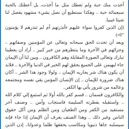
أخذت منك حبة ولم تعطك مثل ما أخذت، بل أعطتك بالحبة
سبعمائة حبة .. وهكذا نستطيع أن نصل بشيء مشهود يفصل لنا
شيئا غيبيا.
(إن الذين كفروا سواء عليهم ءأنذرتهم أم لم تنذرهم لا يؤمنون
“6»)
وبعد أن تحدث الحق سبحانه وتعالى عن المؤمنين وصفاتهم ..
وجزائهم في الآخرة وما ينتظرهم من خير كبير .. أراد أن يعطينا
تبارك وتعالى الصورة المقابلة وهم الكافرون .. وبين لنا أن الإيمان
جاء ليهيمن على الجميع يحقق لهم الخير في الدنيا والآخرة .. فلابد
أن يكون هناك شر يحاربه الإيمان .. ولولا وجود هذا الشر .. أكان
هناك ضرورة للإيمان .. إن الإنسان المؤمن يقي نفسه ومجتمعه
وعالمه من شرور يأتي بها الكفر..
والكافرون قسمان .. قسم كفر بالله أولا ثم استمع إلي كلام الله
.. واستقبله بفطرته السليمة فاستجاب وآمن .. وصنف آخر
مستفيد من الكفر ومن الطغيان ومن الظلم ومن أكل حقوق
الناس وغير ذلك .. وهذا الصنف يعرف أن الإيمان إذا جاء فإنه
سيسلبه جاها دنيويا ومكاسب يحققها ظلما وعدوانا.. إذن الذين