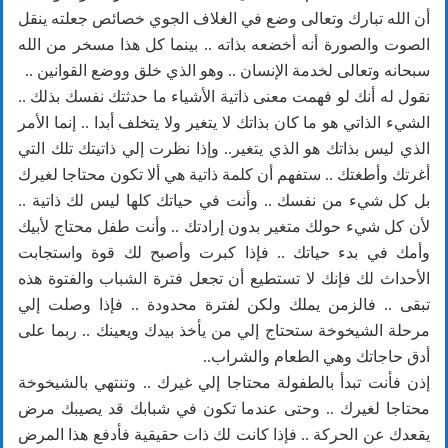
أن الله تبارك وتعالى وضع في الغلاف الجوي خصائص جعلته ينقل
الصوت والصورة أنه أخضعه بذاته .. بينما كل هذا مسخر من الله
سبحانه وتعالى لخدمة الإنسان .. وهو الذي خلق ووضع القوانين ..
نقول له أنك لو فهمت معنى ذاتية الأشياء ما حدثتك نفسك بذلك ..
الشيء الذاتي هو ما كان بذاتك لا يتغير ولا يتخلف أبدا .. إنما الأمر
الذي ليس بذاتك هو الذي يتغير.. وإذا نظرت إلي ذاتيتك تلك التي
أغرتك وأطغتك .. ستفهم أن كلمة ذاتية هي ألا تكون محتاجا لغيرك
بل كل شيء من نفسك .. وأنت في حياتك كلها ليس لك ذاتية ..
لأن كل شيء حولك متغير بدون إرادتك .. وأنت طفل محتاج لأبيك
وأمك في بدء حياتك .. فإذا كبرت وأصبح لك قوة واستجابت
الأحداث لك فإنك لا تستطيع أن تجعل فترة الشباب والفتوة هذه
تبقى .. فالزمن يملك ولكن لفترة محدودة .. فإذا وصلت إلي
مرحلة الشيخوخة ستحتاج إلي من يأخذ بيدك ويعينك .. ربما على
أدق حاجاتك وهي الطعام والشراب..
إذن فأنت تبدأ بالطفولة محتاجا إلي غيرك .. وتنتهي بالشيخوخة
محتاجا لغيرك .. وحتى عندما تكون في شبابك قد يصيبك مرض
يقعدك عن الحركة .. فإذا كانت لك ذات حقيقية فأدفع هذا المرض