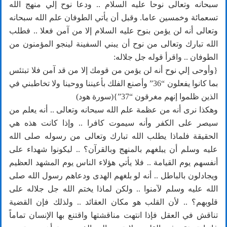
سبحانه وتعالى نوحا عليه السلام .. ودعا نوح إلي منهج الله
تسعمائة وخمسين عاما. وقبل أن يأتي الطوفان علم الله سبحانه
وتعالى أنه لن يؤمن بنوح عليه السلام إلا من آمن فعلا .. فطلب
الله تبارك وتعالى من نوح أن يبني السفينة لينجو المؤمنون من
الطوفان .. واقرأ قوله جل جلاله:
{وأوحى إلي نوح أنه لن يؤمن من قومك إلا من قد آمن فلا تبتئس
بما كانوا يفعلون “36” وأصنع الفلك بأعيننا ووحينا ولا تخاطبني في
الذين ظلموا إنهم مغرقون “37”}(سورة هود)
وهكذا نرى أنه من عظمة علم الله سبحانه وتعالى .. أنه يعلم من
سيصر على الكفر وأنه سيموت كافرا .. وإذا كانت هذه هي
الحقيقة فلماذا يطلب الله تبارك وتعالى من رسوله صلى الله
عليه وسلم أن يبلغهم بالمنهج وبالقرآن؟ .. ليكونوا شهداء على
أنفسهم يوم القيامة .. فلا يأتي هؤلاء الناس يوم المشهد العظيم
ويجادلون بالباطل .. أنه لو بلغهم الهدى ودعاهم رسول الله صلى
الله عليه وسلم لآمنوا .. ولكن لماذا يختم الله جل جلاله على
قلوبهم؟ .. لأن القلب هو مكان العقائد .. ولذلك فإن القضية
تناقش في العقل فإذا انتهت مناقشتها واقتنع بها الإنسان تماماً