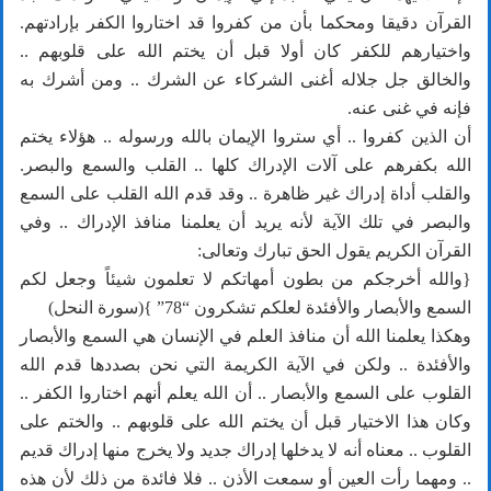
القرآن دقيقا ومحكما بأن من كفروا قد اختاروا الكفر بإرادتهم.
واختيارهم للكفر كان أولا قبل أن يختم الله على قلوبهم ..
والخالق جل جلاله أغنى الشركاء عن الشرك .. ومن أشرك به
فإنه في غنى عنه.
أن الذين كفروا .. أي ستروا الإيمان بالله ورسوله .. هؤلاء يختم
الله بكفرهم على آلات الإدراك كلها .. القلب والسمع والبصر.
والقلب أداة إدراك غير ظاهرة .. وقد قدم الله القلب على السمع
والبصر في تلك الآية لأنه يريد أن يعلمنا منافذ الإدراك .. وفي
القرآن الكريم يقول الحق تبارك وتعالى:
{والله أخرجكم من بطون أمهاتكم لا تعلمون شيئاً وجعل لكم
السمع والأبصار والأفئدة لعلكم تشكرون “78” }(سورة النحل)
وهكذا يعلمنا الله أن منافذ العلم في الإنسان هي السمع والأبصار
والأفئدة .. ولكن في الآية الكريمة التي نحن بصددها قدم الله
القلوب على السمع والأبصار .. أن الله يعلم أنهم اختاروا الكفر ..
وكان هذا الاختيار قبل أن يختم الله على قلوبهم .. والختم على
القلوب .. معناه أنه لا يدخلها إدراك جديد ولا يخرج منها إدراك قديم
.. ومهما رأت العين أو سمعت الأذن .. فلا فائدة من ذلك لأن هذه