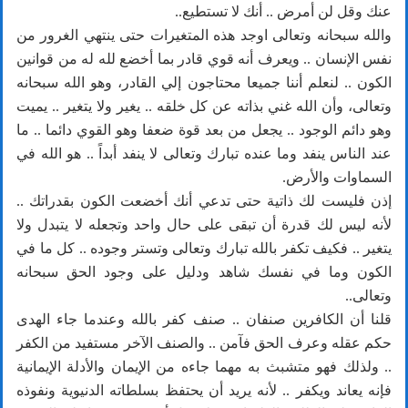
عنك وقل لن أمرض .. أنك لا تستطيع..
والله سبحانه وتعالى اوجد هذه المتغيرات حتى ينتهي الغرور من
نفس الإنسان .. ويعرف أنه قوي قادر بما أخضع لله له من قوانين
الكون .. لنعلم أننا جميعا محتاجون إلي القادر، وهو الله سبحانه
وتعالى، وأن الله غني بذاته عن كل خلقه .. يغير ولا يتغير .. يميت
وهو دائم الوجود .. يجعل من بعد قوة ضعفا وهو القوي دائما .. ما
عند الناس ينفد وما عنده تبارك وتعالى لا ينفد أبداً .. هو الله في
السماوات والأرض.
إذن فليست لك ذاتية حتى تدعي أنك أخضعت الكون بقدراتك ..
لأنه ليس لك قدرة أن تبقى على حال واحد وتجعله لا يتبدل ولا
يتغير .. فكيف تكفر بالله تبارك وتعالى وتستر وجوده .. كل ما في
الكون وما في نفسك شاهد ودليل على وجود الحق سبحانه
وتعالى..
قلنا أن الكافرين صنفان .. صنف كفر بالله وعندما جاء الهدى
حكم عقله وعرف الحق فآمن .. والصنف الآخر مستفيد من الكفر
.. ولذلك فهو متشبث به مهما جاءه من الإيمان والأدلة الإيمانية
فإنه يعاند ويكفر .. لأنه يريد أن يحتفظ بسلطاته الدنيوية ونفوذه