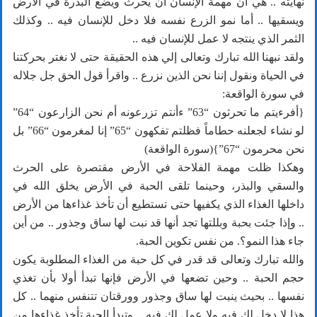
نهايته .. هي أن مهمة الإنسان أن يحرث ويضع البذرة في الأرض
ويسقيها .. أما نمو الزرع نفسه فلا دخل للإنسان فيه .. وكذلك
الثمر الذي ينتجه لا عمل للإنسان فيه ..
ولقد نبهنا الله تبارك وتعالى إلي هذه الحقيقة حتى لا نغتر بحركتنا
في الحياة ونقول إننا نحن الذين نزرع .. واقرأ قول الحق جل جلاله
في سورة الواقعة:
{أفرءيتم ما تحرثون “63” ءأنتم تزرعونه أم نحن الزارعون “64”
لو نشاء لجعلنه حطاماً فظلتم تفكهون “65” إنا لمغرمون “66” بل
نحن محرمون “67”}(سورة الواقعة)
وهكذا ظلت مهمة الفلاحة في الأرض مقتصرة على الحرث
والسقي والبذر، وحينما تلقى الحبة في الأرض يخلق الله في
داخلها الغذاء الذي يكفيها حتى تستطيع أن تأخذ غذاءها من الأرض
.. وإذا جئت بحبة وبللتها تجد أنها قد نبت لها ساق وجذور .. من أين
جاء هذا النمو؟. من نفس تكوين الحبة.
والله تبارك وتعالى قد قدر في كل حبة من الغذاء المطلوبة يكون
حجم الحبة .. وحين تضعها في الأرض فإنها تبدأ أولا بأن تغذي
نفسها .. بحيث ينبت لها ساق وجذور وورقتان تتنفس منهما .. كل
هذا لا دخل لك فيه ولا عمل لك فيه .. وتبدأ الحبة تأخذ غذاءها من