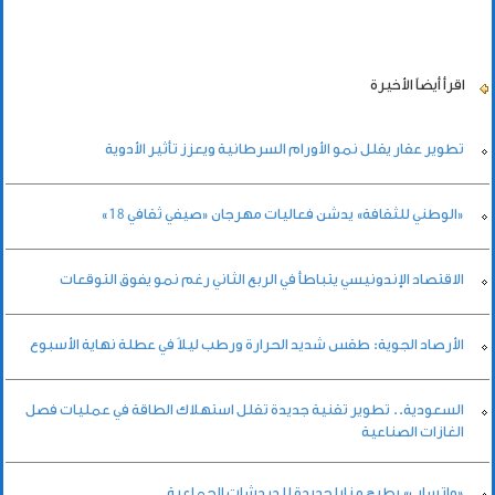
اقرأ أيضاً
الأخيرة
تطوير عقار يقلل نمو الأورام السرطانية ويعزز تأثير الأدوية
«الوطني للثقافة» يدشن فعاليات مهرجان «صيفي ثقافي 18»
الاقتصاد الإندونيسي يتباطأ في الربع الثاني رغم نمو يفوق التوقعات
الأرصاد الجوية: طقس شديد الحرارة ورطب ليلاً في عطلة نهاية الأسبوع
السعودية.. تطوير تقنية جديدة تقلل استهلاك الطاقة في عمليات فصل
الغازات الصناعية
«واتساب» يطرح مزايا جديدة للدردشات الجماعية