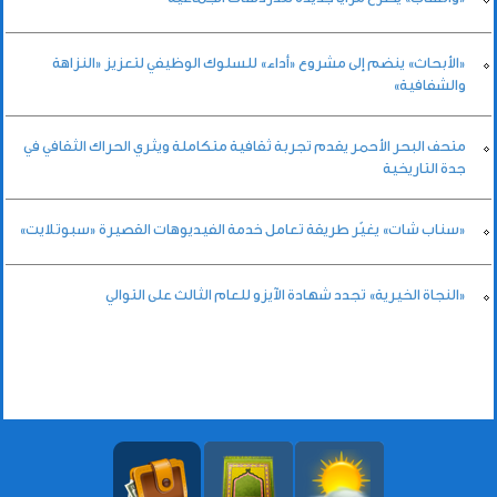
«الأبحاث» ينضم إلى مشروع «أداء» للسلوك الوظيفي لتعزيز «النزاهة
والشفافية»
متحف البحر الأحمر يقدم تجربة ثقافية متكاملة ويثري الحراك الثقافي في
جدة التاريخية
«سناب شات» يغيّر طريقة تعامل خدمة الفيديوهات القصيرة «سبوتلايت»
«النجاة الخيرية» تجدد شهادة الآيزو للعام الثالث على التوالي