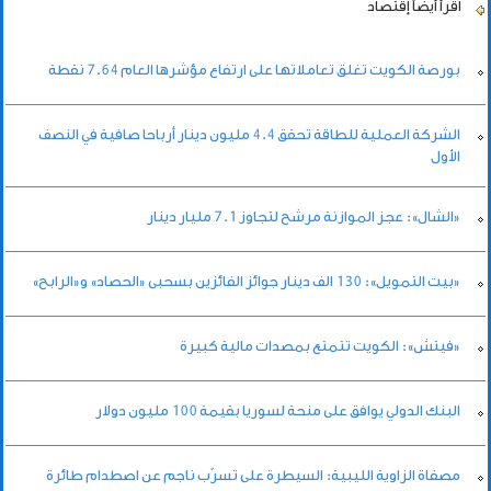
اقرأ أيضاً
إقتصاد
بورصة الكويت تغلق تعاملاتها على ارتفاع مؤشرها العام 7.64 نقطة
الشركة العملية للطاقة تحقق 4.4 مليون دينار أرباحا صافية في النصف
الأول
«الشال»: عجز الموازنة مرشح لتجاوز 7.1 مليار دينار
«بيت التمويل»: 130 الف دينار جوائز الفائزين بسحبى «الحصاد» و«الرابح»
«فيتش»: الكويت تتمتع بمصدات مالية كبيرة
البنك الدولي يوافق على منحة لسوريا بقيمة 100 مليون دولار
مصفاة الزاوية الليبية: السيطرة على تسرّب ناجم عن اصطدام طائرة