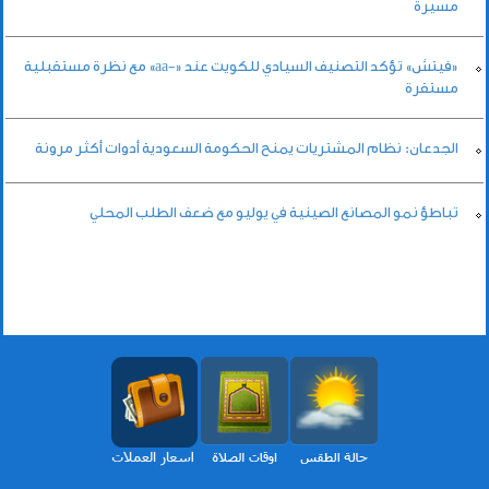
مسيرة
«فيتش» تؤكد التصنيف السيادي للكويت عند «-aa» مع نظرة مستقبلية
مستقرة
الجدعان: نظام المشتريات يمنح الحكومة السعودية أدوات أكثر مرونة
تباطؤ نمو المصانع الصينية في يوليو مع ضعف الطلب المحلي