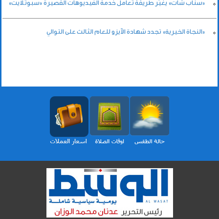
«سناب شات» يغيّر طريقة تعامل خدمة الفيديوهات القصيرة «سبوتلايت»
«النجاة الخيرية» تجدد شهادة الآيزو للعام الثالث على التوالي