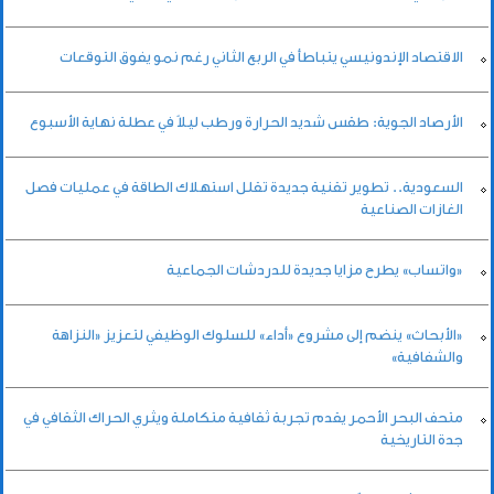
الاقتصاد الإندونيسي يتباطأ في الربع الثاني رغم نمو يفوق التوقعات
الأرصاد الجوية: طقس شديد الحرارة ورطب ليلاً في عطلة نهاية الأسبوع
السعودية.. تطوير تقنية جديدة تقلل استهلاك الطاقة في عمليات فصل
الغازات الصناعية
«واتساب» يطرح مزايا جديدة للدردشات الجماعية
«الأبحاث» ينضم إلى مشروع «أداء» للسلوك الوظيفي لتعزيز «النزاهة
والشفافية»
متحف البحر الأحمر يقدم تجربة ثقافية متكاملة ويثري الحراك الثقافي في
جدة التاريخية