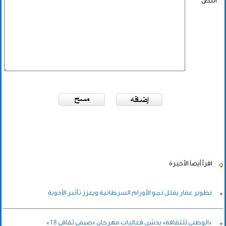
النص
اقرأ أيضاً
الأخيرة
تطوير عقار يقلل نمو الأورام السرطانية ويعزز تأثير الأدوية
«الوطني للثقافة» يدشن فعاليات مهرجان «صيفي ثقافي 18»