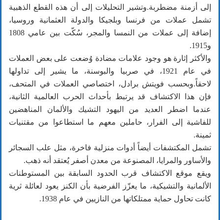
إلى أزمنة مضطربة.وتشير التحليلات إلى أن هذه القطع الذهبية
تشمل عملات من فرنسا وبلجيكا والدولة العثمانية وروسيا،
إضافة إلى عملات من النمسا والمجر، سُكّت بين عامي 1808
و1915.
والأكثر إثارة هو وجود علامات مضادة وُضعت على بعض العملات
في عام 1921، في صربيا والبوسنة، ما يشير إلى تداولها
لاحقاً.وبحسب فويتش برادل، اختصاصي العملات في المتحف،
فإن هذا الاكتشاف قد يرتبط بأحداث الحرب العالمية الثانية،
عندما اضطر العديد من اليهود التشيك والألمان المناهضين
للفاشية إلى الفرار، حاملين معهم ما استطاعوا من مقتنيات
ثمينة.
تشمل المكتشفات أيضاً أدوات منزلية فاخرة، مثل علب السجائر
والأساور والمرايا، المصنوعة من معدن أصفر يُعتقد أنه ذهب.
ويقع موقع الاكتشاف قرب الحدود السابقة بين المستوطنات
الألمانية والتشيكية، ما يعزّز الفرضية بأن الكنز يعود لعائلة ثرية
كانت تحاول حماية ممتلكاتها من النازيين في عام 1938.