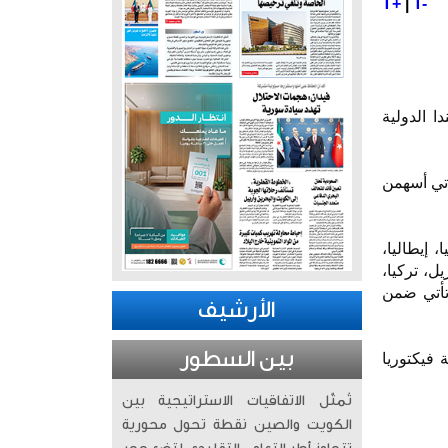
T+
|
T-
لة بولندا الدولية
واتي أسهمن
سبانيا، إيطاليا،
يل، تركيا،
 تأتي ضمن
الأرشيف
بين السطور
 فيكتوريا
تُمثّل الاتفاقيات الاستراتيجية بين
الكويت والصين نقطة تحول محورية