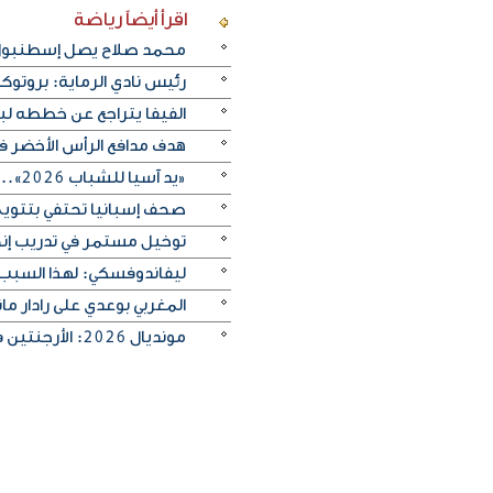
اقرأ أيضاً
رياضة
محمد صلاح يصل إسطنبول ت
رئيس نادي الرماية: بروتو
الفيفا يتراجع عن خططه ل
هدف مدافع الرأس الأخضر في م
«يد آسيا للشباب 2026».. منتخب الكويت يتغلب على الصين تايبيه «30-29» ويحرز المركز الخامس
صحف إسبانيا تحتفي بتتويج «
توخيل مستمر في تدريب إنجلترا
ليفاندوفسكي: لهذا السبب
المغربي بوعدي على رادار 
مونديال 2026: الأرجنتين في مواجهة صعبة أمام إنجلترا لبلوغ النهائي