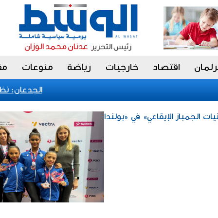
رلمان
اقتصاد
خارجيات
رياضة
منوعات
مق
الجدعان: نظام ا
ات الجمباز الإيقاعي» في «بولندا