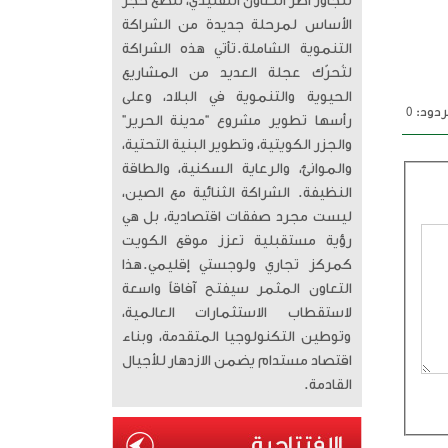
تتجاوز أطر التعاون التقليدي، لتضع حجر
الأساس لمرحلة جديدة من الشراكة
التنموية الشاملة. ​تأتي هذه الشراكة
لتُحرّك عجلة العديد من المشاريع
الحيوية والتنموية في البلاد، وعلى
دود: 0
رأسها تطوير مشروع “مدينة الحرير”
والجزر الكويتية، وتطوير البنية التحتية،
والموانئ، والرعاية السكنية، والطاقة
النظيفة. الشراكة الثنائية مع الصين،
ليست مجرد صفقات اقتصادية، بل هي
رؤية مستقبلية تعزز موقع الكويت
كمركز تجاري ولوجستي إقليمي. ​هذا
التعاون المثمر سيفتح آفاقاً واسعة
لاستقطاب الاستثمارات العالمية،
وتوطين التكنولوجيا المتقدمة، وبناء
اقتصاد مستدام يضمن الازدهار للأجيال
القادمة.