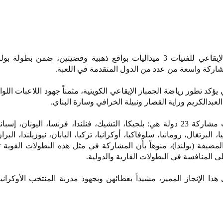
حقق المنتخب الكويتي للجمباز الإيقاعي للفتيات 3 ميداليات بواقع ذهبية وفضيتين، ضمن بطو
شاركة واسعة من عدد من الدول المتقدمة في اللعبة.
ذي يؤكد تطور رياضة الجمباز الإيقاعي الكويتية، مثمناً جهود اللاعبات الل
لعبدالكريم وراية القصار ونبيلة الخرافي وسارة البناي.
وأوضح الاتحاد أن البطولة شهدت مشاركة 23 دولة هي: بلجيكا، التشيك، فنلندا، فرنسا، اليونان، إ
، البرتغال، رومانيا، سلوفاكيا، أوكرانيا، تركيا، اليابان، نيوزيلندا، البراز
ضيفة (بولندا)، منوهاً بأن المشاركة في مثل هذه البطولات القوية
ى المنافسة في البطولات القارية والدولية.
 هذا الإنجاز المميز، مشيداً بعطائهن وبجهود مدربة المنتخب الأوكرانية