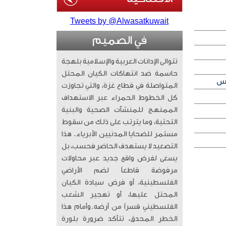
Tweets by @Alwasatkuwait
في الصميم
تتوالى الإدانات العربية والإسلامية بلهجة
حاسمة ضد انتهاكات الكيان المحتل
المتواصلة في قطاع غزة، والتي تجاوزت
كل الخطوط الحمراء عبر الاستهداف
الممنهج للمنشآت الصحية والبنية
التحتية، وما يترتب على ذلك من سقوط
مستمر للضحايا المدنيين الأبرياء. ​ هذا
التصعيد لا يستهدف الحاضر فحسب، بل
يسعى لفرض واقع جديد عبر محاولات
مرفوضة قاطعاً لضم الأراضي
الفلسطينية، أو فرض سيادة الكيان
المحتل عليها، أو تهجير الشعب
الفلسطيني قسراً من أرضه. ​وأمام هذا
الخطر المحدق، تتأكد ضرورة بلورة