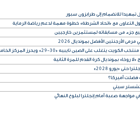
مهيدا للانضمام إلى طرابزون سبور
كول التعاون مع «اتحاد الشرطة» خطوة مهمة لدعم رياضة الرماية
بيع جزء من مسابقاته لمستثمرين خارجيين
رمى الأرجنتين الأفضل بمونديال 2026
لا روخا» بمونديال كرة القدم للمرة الثانية
 حتى «يورو 2028»
 فضلت أميركا؟
مانشستر سيتي