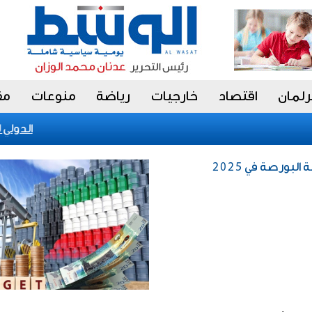
رلمان
اقتصاد
خارجيات
رياضة
منوعات
مق
الكويت تحقق إنجازا عالميا في بينالي fiap الدو