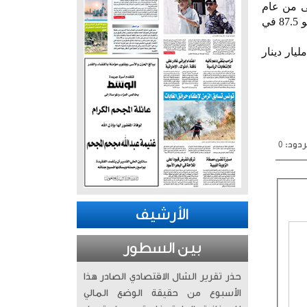
ى من عام
2025 بلغ نحو 10.5 مليار دينار في حين بلغ معدل قيمة التداول اليومي نحو 107.6 مليون دينار مرتفعا بنحو 87.5 في
وأشار التقرير الى انخفاض حجم سيولة البورصة في شهر مايو مقارنة بسيولة أبريل حيث بلغت نحو 1.8مليار دينار
دود: 0
الأرشيف
بين السطور
حذر تقرير الشال الاقتصادي الصادر هذا
الأسبوع من حقيقة الوضع المالي