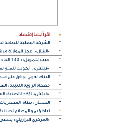
اقرأ أيضاً
إقتصاد
الشركة العملية للطاقة تحقق 4.4 مليون دينار أرباحا صافية في ال
«الشال»: عجز الموازنة مرشح لتجاوز .1
«بيت التمويل»: 130 الف دينار جوائز الفائزين بسحبى «الحصاد» و«الرابح»
«فيتش»: الكويت تتمتع بم
البنك الدولي يوافق على منحة لسوريا 
مصفاة الزاوية الليبية: ا
«فيتش» تؤكد التصنيف السيادي للكويت عند
الجدعان: نظام المشتريات 
تباطؤ نمو المصانع الصيني
«المركزي البرازيلي» يخفض الفائدة بـ25 نقطة أسا