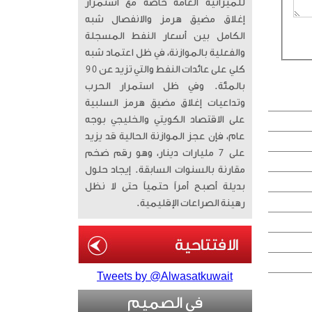
للميزانية العامة خاصة مع استمرار
إغلاق مضيق هرمز والانفصال شبه
الكامل بين أسعار النفط المسجلة
والفعلية بالموازنة، في ظل اعتماد شبه
كلي على عائدات النفط والتي تزيد عن 90
بالمئة. وفي ظل استمرار الحرب
وتداعيات إغلاق مضيق هرمز السلبية
على الاقتصاد الكويتي والخليجي بوجه
عام، فإن عجز الموازنة الحالية قد يزيد
على 7 مليارات دينار، وهو رقم ضخم
مقارنة بالسنوات السابقة. إيجاد حلول
بديلة أصبح أمراً حتمياً حتى لا نظل
رهينة الصراعات الإقليمية.
Tweets by @Alwasatkuwait
في الصميم